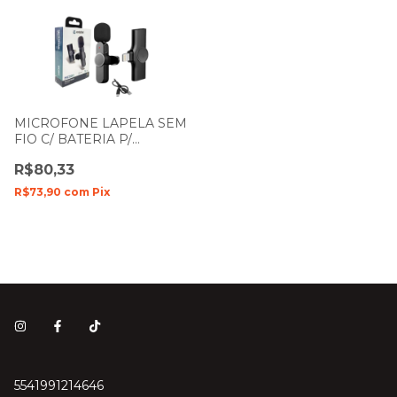
MICROFONE LAPELA SEM
FIO C/ BATERIA P/
CELULAR IPHONE
R$80,33
LIGHTNING ONISTEK
MC802
R$73,90
com
Pix
5541991214646