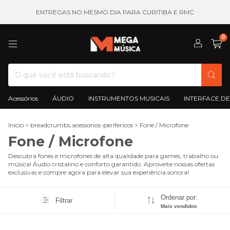
ENTREGAS NO MESMO DIA PARA CURITIBA E RMC
0
Acessórios
ÁUDIO
INSTRUMENTOS MUSICAIS
INTERFACE DE
Início
>
breadcrumbs.acessorios-perifericos
>
Fone / Microfone
Fone / Microfone
Descubra fones e microfones de alta qualidade para games, trabalho ou
música! Áudio cristalino e conforto garantido. Aproveite nossas ofertas
exclusivas e compre agora para elevar sua experiência sonora!
Ordenar por:
Filtrar
Mais vendidos