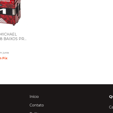
MICHAEL
8 BAIXOS PRD
PEROLADO
m juros
m
Pix
Início
Q
Contato
Ca