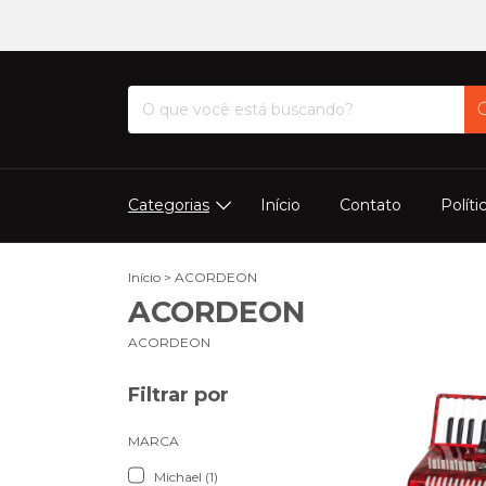
Categorias
Início
Contato
Políti
Início
>
ACORDEON
ACORDEON
ACORDEON
Filtrar por
MARCA
Michael (1)