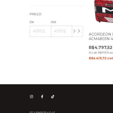
PREÇO
De
Até
ACORDEON 
ACM4803N 4
VERMELHO 
R$4.797,52
10
x
de
R$479,75
se
R$4.413,72
co