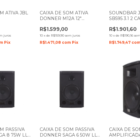
M ATIVA JBL
CAIXA DE SOM ATIVA
SOUNDBAR J
DONNER M12A 12"
SB595 3.1 2 
RETORNO DE PALCO 150W
SUBWOOFER
R$1.599,00
R$1.901,60
LL AUDIO
220W
m juros
10
x
de
R$159,90
sem juros
10
x
de
R$190,16
sem
om
Pix
R$1.471,08
com
Pix
R$1.749,47
co
OM PASSIVA
CAIXA DE SOM PASSIVA
CAIXA DE SO
A 8 75W LL
DONNER SAGA 6 50W LL
AMPLIFICA