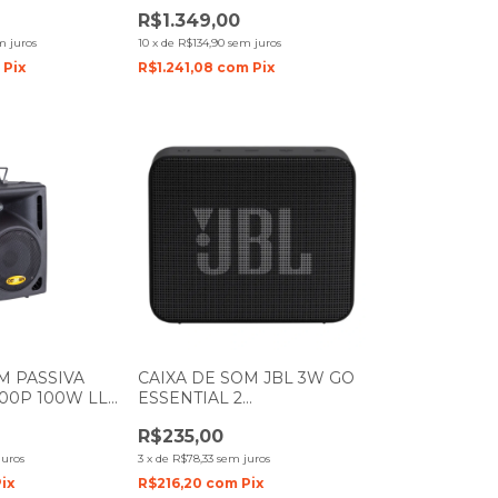
W LL AUDIO
AUDIO
R$1.349,00
m juros
10
x
de
R$134,90
sem juros
m
Pix
R$1.241,08
com
Pix
M PASSIVA
CAIXA DE SOM JBL 3W GO
00P 100W LL
ESSENTIAL 2
BLUETHOOTH/AUX PRETA
R$235,00
juros
3
x
de
R$78,33
sem juros
ix
R$216,20
com
Pix