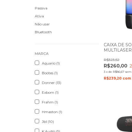
Passiva
Ativa
Não usar
Bluetooth
CAIXA DE S
MULTILASE
MARCA
15W COM EF
R$323,52
SP349
Aquario (1)
R$260,00
3
x
de
R$86,67
sem 
Bootes (1)
R$239,20
com
Donner (13)
Exbom (1)
Frahm (1)
Hmaston (1)
Jbl (10)
K Audio (5)