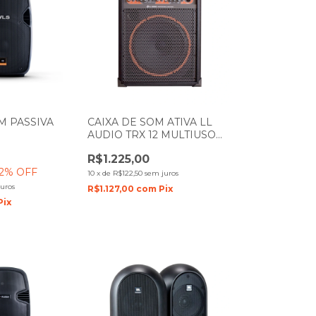
M PASSIVA
CAIXA DE SOM ATIVA LL
AUDIO TRX 12 MULTIUSO
80W
R$1.225,00
2
% OFF
10
x
de
R$122,50
sem juros
uros
R$1.127,00
com
Pix
Pix