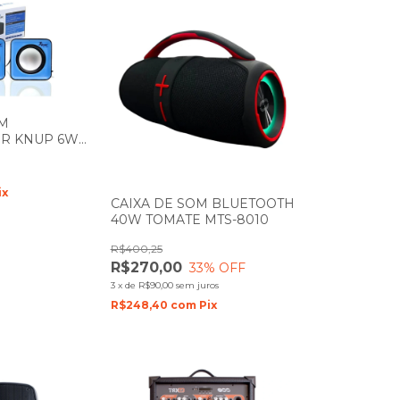
OM
R KNUP 6W
ix
CAIXA DE SOM BLUETOOTH
40W TOMATE MTS-8010
R$400,25
R$270,00
33
% OFF
3
x
de
R$90,00
sem juros
R$248,40
com
Pix