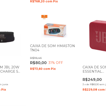
R$768,20
com
Pix
CAIXA DE SOM HMASTON
TN04
R$116,46
R$80,00
31
% OFF
OM JBL 20W
CAIXA DE SO
R$73,60
com
Pix
CHARGE 5
ESSENTIAL
BATERIA
BLUETHOOT
R$249,00
VERMELHA C
m juros
3
x
de
R$83,00
sem j
m
Pix
R$229,08
com