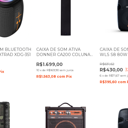
OM BLUETOOTH
CAIXA DE SOM ATIVA
CAIXA DE SO
XTRAD XDG-351
DONNER CA200 COLUNA
WLS S8 80W
PRETA LL AUDIO
R$1.699,00
R$631,62
R$430,00
3
10
x
de
R$169,90
sem juros
Pix
6
x
de
R$71,67
sem j
R$1.563,08
com
Pix
R$395,60
com