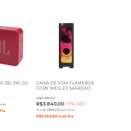
M JBL 3W GO
CAIXA DE SOM FLAMEBOX
DJ BY WESLEY SAFADAO
H/AUX
PULSE SP512
R$4.618,70
OM BATERIA
R$3.840,00
17
% OFF
uros
10
x
de
R$384,00
sem juros
Pix
R$3.532,80
com
Pix