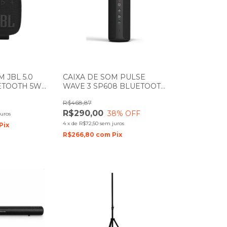
 JBL 5.0
CAIXA DE SOM PULSE
ETOOTH 5W
WAVE 3 SP608 BLUETOOTH
20W PRETA
R$468,87
R$290,00
38
% OFF
uros
4
x
de
R$72,50
sem juros
Pix
R$266,80
com
Pix