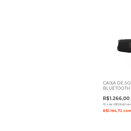
CAIXA DE S
BLUETOOTH 
PRETO COM 
R$1.266,00
10
x
de
R$126,60
se
R$1.164,72
co