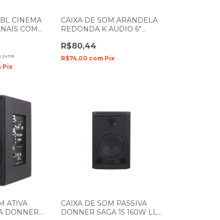
BL CINEMA
CAIXA DE SOM ARANDELA
CANAIS COM
REDONDA K AUDIO 6"
 BLUETOOTH
POLEGADAS 5W KCS6
R$80,44
BRANCA
 juros
R$74,00
com
Pix
m
Pix
M ATIVA
CAIXA DE SOM PASSIVA
DA DONNER
DONNER SAGA 15 160W LL