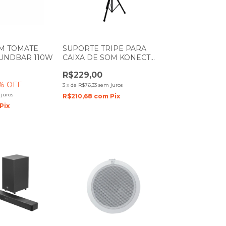
OM TOMATE
SUPORTE TRIPE PARA
OUNDBAR 110W
CAIXA DE SOM KONECT
TC203 1,95M FERRO
R$229,00
% OFF
3
x
de
R$76,33
sem juros
juros
R$210,68
com
Pix
Pix