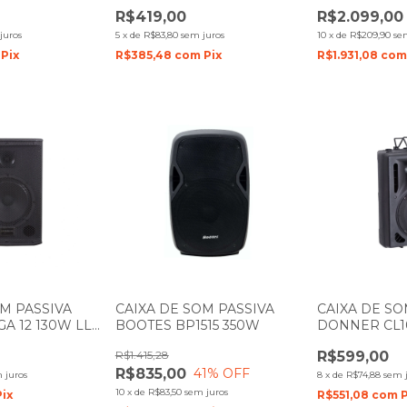
AUDIO
SAGA 15 300
R$419,00
R$2.099,00
juros
5
x
de
R$83,80
sem juros
10
x
de
R$209,90
se
Pix
R$385,48
com
Pix
R$1.931,08
co
OM PASSIVA
CAIXA DE SOM PASSIVA
CAIXA DE SO
A 12 130W LL
BOOTES BP1515 350W
DONNER CL1
AUDIO
R$1.415,28
R$599,00
R$835,00
41
% OFF
 juros
8
x
de
R$74,88
sem 
10
x
de
R$83,50
sem juros
Pix
R$551,08
com
P