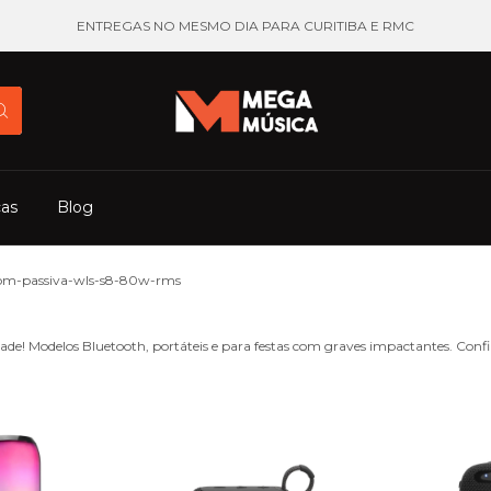
ENTREGAS NO MESMO DIA PARA CURITIBA E RMC
cas
Blog
som-passiva-wls-s8-80w-rms
e! Modelos Bluetooth, portáteis e para festas com graves impactantes. Confir