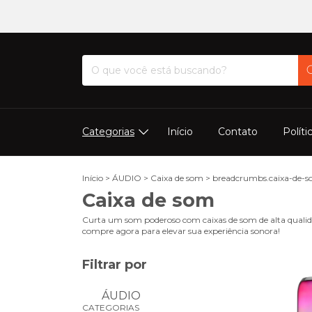
Categorias
Início
Contato
Políti
Início
>
ÁUDIO
>
Caixa de som
>
breadcrumbs.caixa-de-
Caixa de som
Curta um som poderoso com caixas de som de alta qualidad
compre agora para elevar sua experiência sonora!
Filtrar por
ÁUDIO
CATEGORIAS