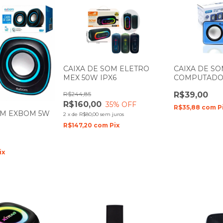
CAIXA DE SOM ELETRO
CAIXA DE S
MEX 50W IPX6
COMPUTADO
RMS KP-609
R$244,85
R$39,00
R$160,00
35
% OFF
R$35,88
com
P
OM EXBOM 5W
2
x
de
R$80,00
sem juros
R$147,20
com
Pix
ix