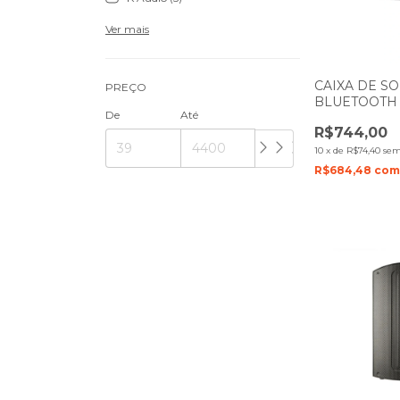
Ver mais
CAIXA DE SO
PREÇO
BLUETOOTH
De
Até
R$744,00
10
x
de
R$74,40
sem
R$684,48
co