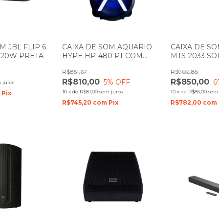
M JBL FLIP 6
CAIXA DE SOM AQUARIO
CAIXA DE S
 20W PRETA
HYPE HP-480 PT COM
MTS-2033 S
BATERIA
R$851,67
R$902,85
R$810,00
R$850,00
5
% OFF
6
 juros
10
x
de
R$81,00
sem juros
10
x
de
R$85,00
sem 
m
Pix
R$745,20
com
Pix
R$782,00
com