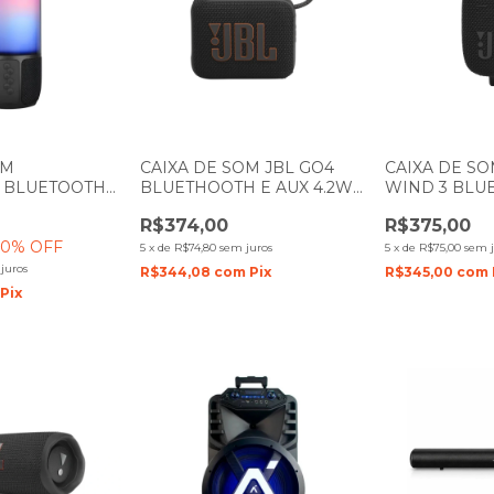
OM
CAIXA DE SOM JBL GO4
CAIXA DE SOM
R BLUETOOTH
BLUETHOOTH E AUX 4.2W
WIND 3 BLU
EITO LED RGB
PRETA
PRETA
R$374,00
R$375,00
20
% OFF
5
x
de
R$74,80
sem juros
5
x
de
R$75,00
sem j
juros
R$344,08
com
Pix
R$345,00
com
Pix