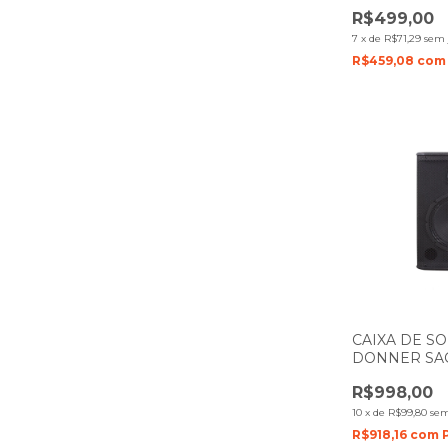
AUDIO
R$499,00
7
x
de
R$71,29
sem 
R$459,08
com
CAIXA DE S
DONNER SAG
AUDIO
R$998,00
10
x
de
R$99,80
sem
R$918,16
com