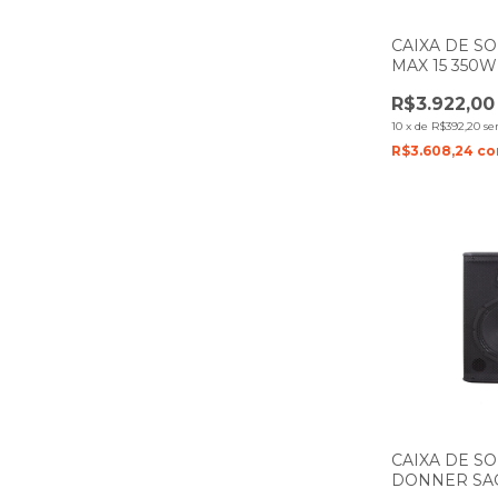
CAIXA DE SO
MAX 15 350W
R$3.922,00
10
x
de
R$392,20
se
R$3.608,24
c
CAIXA DE S
DONNER SAG