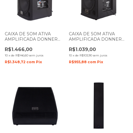
CAIXA DE SOM ATIVA
CAIXA DE SOM ATIVA
AMPLIFICADA DONNER
AMPLIFICADA DONNER
SAGA 10 200W LL AUDIO
SAGA 8 150W LL AUDIO
R$1.466,00
R$1.039,00
10
x
de
R$146,60
sem juros
10
x
de
R$103,90
sem juros
R$1.348,72
com
Pix
R$955,88
com
Pix