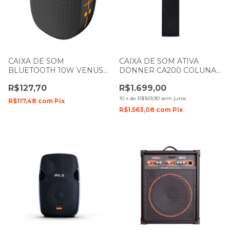
CAIXA DE SOM
CAIXA DE SOM ATIVA
BLUETOOTH 10W VENUS
DONNER CA200 COLUNA
XTRAD XDG-351
PRETA LL AUDIO
R$127,70
R$1.699,00
10
x
de
R$169,90
sem juros
R$117,48
com
Pix
R$1.563,08
com
Pix