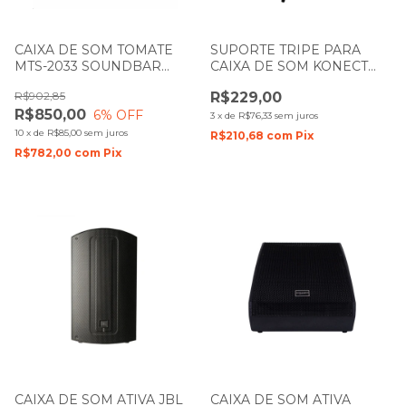
CAIXA DE SOM TOMATE
SUPORTE TRIPE PARA
MTS-2033 SOUNDBAR
CAIXA DE SOM KONECT
110W
TC203 1,95M FERRO
R$902,85
R$229,00
R$850,00
6
% OFF
3
x
de
R$76,33
sem juros
10
x
de
R$85,00
sem juros
R$210,68
com
Pix
R$782,00
com
Pix
CAIXA DE SOM ATIVA JBL
CAIXA DE SOM ATIVA