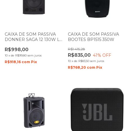
CAIXA DE SOM PASSIVA
CAIXA DE SOM PASSIVA
DONNER SAGA 12 130W LL
BOOTES BP1515 350W
AUDIO
R$998,00
R$1.415,28
R$835,00
41
% OFF
10
x
de
R$99,80
sem juros
10
x
de
R$83,50
sem juros
R$918,16
com
Pix
R$768,20
com
Pix