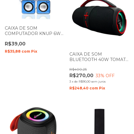
CAIXA DE SOM
COMPUTADOR KNUP 6W
RMS KP-609
R$39,00
R$35,88
com
Pix
CAIXA DE SOM
BLUETOOTH 40W TOMATE
MTS-8010
R$400,25
R$270,00
33
% OFF
3
x
de
R$90,00
sem juros
R$248,40
com
Pix