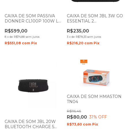
CAIXA DE SOM PASSIVA
CAIXA DE SOM JBL 3W GO
DONNER CL100P 100W LL
ESSENTIAL 2
AUDIO
BLUETHOOTH/AUX PRETA
R$599,00
R$235,00
8
x
de
R$74,88
sem juros
3
x
de
R$78,33
sem juros
R$551,08
com
Pix
R$216,20
com
Pix
CAIXA DE SOM HMASTON
TN04
R$116,46
R$80,00
31
% OFF
CAIXA DE SOM JBL 20W
R$73,60
com
Pix
BLUETOOTH CHARGE 5