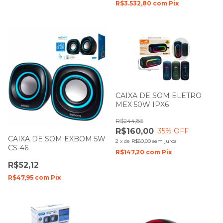
R$3.532,80
com
Pix
CAIXA DE SOM ELETRO
MEX 50W IPX6
R$244,85
R$160,00
35
% OFF
CAIXA DE SOM EXBOM 5W
2
x
de
R$80,00
sem juros
CS-46
R$147,20
com
Pix
R$52,12
R$47,95
com
Pix