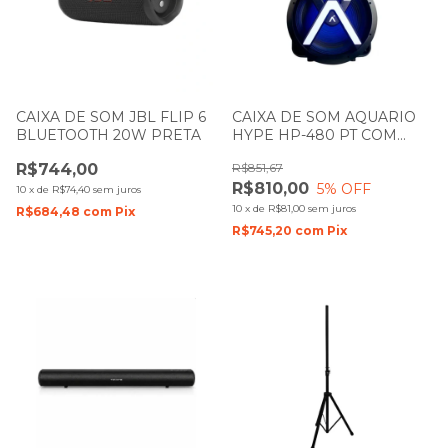
CAIXA DE SOM JBL FLIP 6
CAIXA DE SOM AQUARIO
BLUETOOTH 20W PRETA
HYPE HP-480 PT COM
BATERIA
R$744,00
R$851,67
R$810,00
5
% OFF
10
x
de
R$74,40
sem juros
10
x
de
R$81,00
sem juros
R$684,48
com
Pix
R$745,20
com
Pix