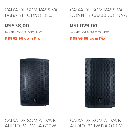
CAIXA DE SOM PASSIVA
CAIXA DE SOM PASSIVA
PARA RETORNO DE
DONNER CA200 COLUNA
PALCO DONNER M12P
PRETA LL AUDIO
R$938,00
R$1.029,00
125W LL AUDIO
10
x
de
R$93,80
sem juros
10
x
de
R$102,90
sem juros
R$862,96
com
Pix
R$946,68
com
Pix
CAIXA DE SOM ATIVA K
CAIXA DE SOM ATIVA K
AUDIO 15" TW15A 600W
AUDIO 12" TW12A 600W