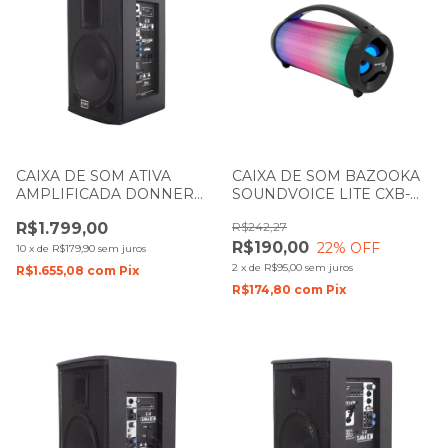
CAIXA DE SOM ATIVA
CAIXA DE SOM BAZOOKA
AMPLIFICADA DONNER
SOUNDVOICE LITE CXB-
SAGA 12 250W LL AUDIO
310 COM BATERIA
R$1.799,00
R$242,27
R$190,00
22
% OFF
10
x
de
R$179,90
sem juros
2
x
de
R$95,00
sem juros
R$1.655,08
com
Pix
R$174,80
com
Pix