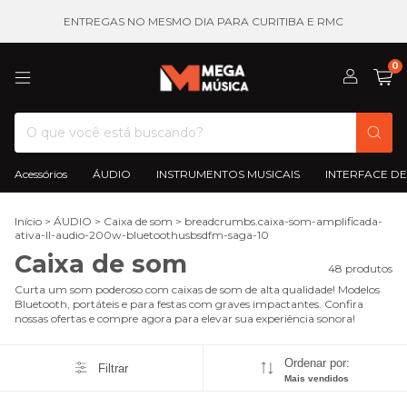
ENTREGAS NO MESMO DIA PARA CURITIBA E RMC
0
Acessórios
ÁUDIO
INSTRUMENTOS MUSICAIS
INTERFACE DE
Início
>
ÁUDIO
>
Caixa de som
>
breadcrumbs.caixa-som-amplificada-
ativa-ll-audio-200w-bluetoothusbsdfm-saga-10
Caixa de som
48 produtos
Curta um som poderoso com caixas de som de alta qualidade! Modelos
Bluetooth, portáteis e para festas com graves impactantes. Confira
nossas ofertas e compre agora para elevar sua experiência sonora!
Ordenar por:
Filtrar
Mais vendidos