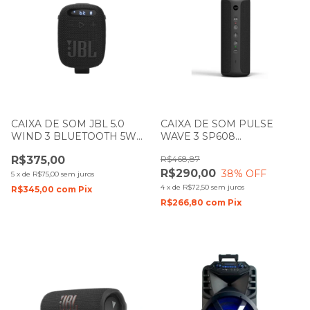
CAIXA DE SOM JBL 5.0
CAIXA DE SOM PULSE
WIND 3 BLUETOOTH 5W
WAVE 3 SP608
PRETA
BLUETOOTH 20W PRETA
R$375,00
R$468,87
R$290,00
38
% OFF
5
x
de
R$75,00
sem juros
4
x
de
R$72,50
sem juros
R$345,00
com
Pix
R$266,80
com
Pix