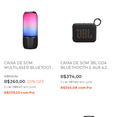
CAIXA DE SOM
CAIXA DE SOM JBL GO4
MULTILASER BLUETOOTH
BLUETHOOTH E AUX 4.2W
15W COM EFEITO LED RGB
PRETA
R$323,52
R$374,00
SP349
R$260,00
20
% OFF
5
x
de
R$74,80
sem juros
3
x
de
R$86,67
sem juros
R$344,08
com
Pix
R$239,20
com
Pix