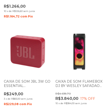
PRETO COM BATERIA
R$1.266,00
10
x
de
R$126,60
sem juros
R$1.164,72
com
Pix
CAIXA DE SOM JBL 3W GO
CAIXA DE SOM FLAMEBOX
ESSENTIAL
DJ BY WESLEY SAFADAO
BLUETHOOTH/AUX
PULSE SP512
R$249,00
R$4.618,70
VERMELHA COM BATERIA
R$3.840,00
17
% OFF
3
x
de
R$83,00
sem juros
10
x
de
R$384,00
sem juros
R$229,08
com
Pix