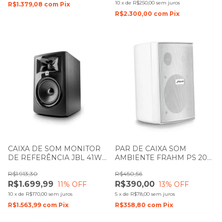
10
x
de
R$250,00
sem juros
R$1.379,08
com
Pix
R$2.300,00
com
Pix
CAIXA DE SOM MONITOR
PAR DE CAIXA SOM
DE REFERÊNCIA JBL 41W
AMBIENTE FRAHM PS 200
RMS 305P MKII PRETA
NEW 30W BRANCO
R$1.913,30
R$450,56
UNIDADE
R$1.699,99
R$390,00
11
% OFF
13
% OFF
10
x
de
R$170,00
sem juros
5
x
de
R$78,00
sem juros
R$1.563,99
com
Pix
R$358,80
com
Pix