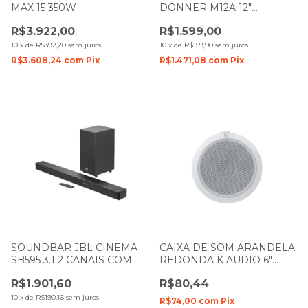
MAX 15 350W
DONNER M12A 12"
RETORNO DE PALCO 150W
R$3.922,00
R$1.599,00
LL AUDIO
10
x
de
R$392,20
sem juros
10
x
de
R$159,90
sem juros
R$3.608,24
com
Pix
R$1.471,08
com
Pix
SOUNDBAR JBL CINEMA
CAIXA DE SOM ARANDELA
SB595 3.1 2 CANAIS COM
REDONDA K AUDIO 6"
SUBWOOFER BLUETOOTH
POLEGADAS 5W KCS6
R$1.901,60
R$80,44
220W
BRANCA
10
x
de
R$190,16
sem juros
R$74,00
com
Pix