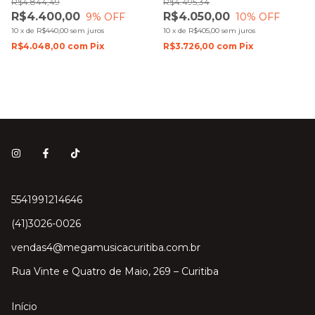
R$4.844,49
R$4.495,34
R$4.400,00
R$4.050,00
9
% OFF
10
% OFF
10
x
de
R$440,00
sem juros
10
x
de
R$405,00
sem juros
R$4.048,00
com
Pix
R$3.726,00
com
Pix
5541991214646
(41)3026-0026
vendas4@megamusicacuritiba.com.br
Rua Vinte e Quatro de Maio, 269 – Curitiba
Início