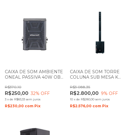
CAIXA DE SOM AMBIENTE
CAIXA DE SOM TORRE
ONEAL PASSIVA 40W OB
COLUNA SUB MESA K
204V PRETA
AUDIO CS10A 400W
R$370,10
R$3.088,35
R$250,00
R$2.800,00
32
% OFF
9
% OFF
3
x
de
R$83,33
sem juros
10
x
de
R$280,00
sem juros
R$230,00
com
Pix
R$2.576,00
com
Pix