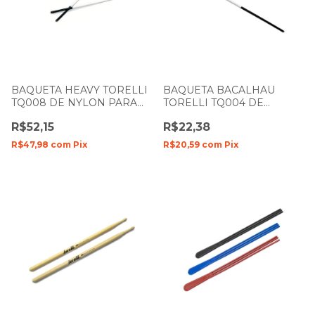
BAQUETA HEAVY TORELLI
BAQUETA BACALHAU
TQ008 DE NYLON PARA
TORELLI TQ004 DE
BACURINHA COM GRIP
NYLON PARA ZABUMBA
R$52,15
R$22,38
UNIDADE
R$47,98
com
Pix
R$20,59
com
Pix