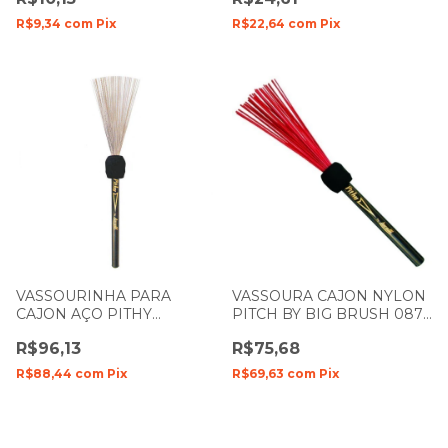
R$9,34
com
Pix
R$22,64
com
Pix
VASSOURINHA PARA
VASSOURA CAJON NYLON
CAJON AÇO PITHY
PITCH BY BIG BRUSH 087
RETRÁTIL T50 TORELLI
TORELLI
R$96,13
R$75,68
TV062
R$88,44
com
Pix
R$69,63
com
Pix