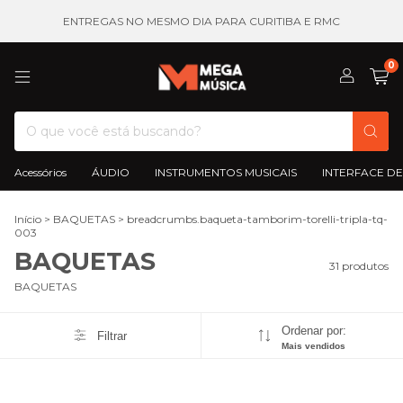
ENTREGAS NO MESMO DIA PARA CURITIBA E RMC
0
Acessórios
ÁUDIO
INSTRUMENTOS MUSICAIS
INTERFACE DE
Início
>
BAQUETAS
>
breadcrumbs.baqueta-tamborim-torelli-tripla-tq-
003
BAQUETAS
31 produtos
BAQUETAS
Ordenar por:
Filtrar
Mais vendidos