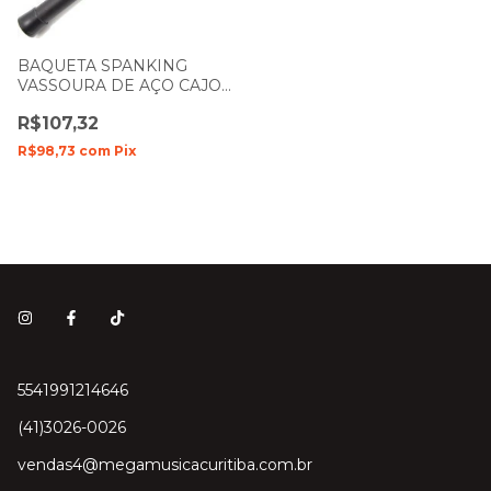
BAQUETA SPANKING
VASSOURA DE AÇO CAJON
BRUSH 112424
R$107,32
R$98,73
com
Pix
5541991214646
(41)3026-0026
vendas4@megamusicacuritiba.com.br