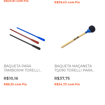
R$20,61
com
Pix
R$39,43
com
Pix
BAQUETA PARA
BAQUETA MAÇANETA
TAMBORIM TORELLI
TQ090 TORELLI PARA
TQ002 DUPLA UNIDADE
ZABUMBA COM PONTA
R$10,16
R$37,75
REDONDA UNIDADE
R$9,35
com
Pix
R$34,73
com
Pix