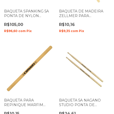
BAQUETA SPANKING 5A
BAQUETA DE MADEIRA
PONTA DE NYLON
ZELLMER PARA
MARFIM PRETA 4075
TAMBORIM AGOGÔ 112032
R$105,00
R$10,16
UNIDADE
R$96,60
com
Pix
R$9,35
com
Pix
BAQUETA PARA
BAQUETA 5A NAGANO
REPINIQUE MARFIM
STUDIO PONTA DE
COMBAT 112271 (UNIDADE)
MADEIRA STK0006
R$10,15
R$24,61