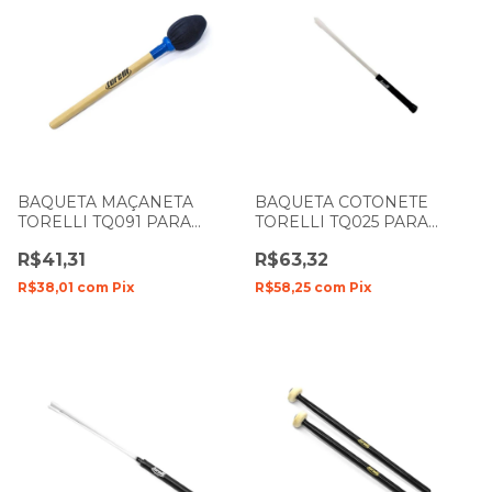
BAQUETA MAÇANETA
BAQUETA COTONETE
TORELLI TQ091 PARA
TORELLI TQ025 PARA
ZABUMBA COM PONTA
TAMBORIM COM 5
R$41,31
R$63,32
OVAL UNIDADE
VARETAS UNIDADE
R$38,01
com
Pix
R$58,25
com
Pix