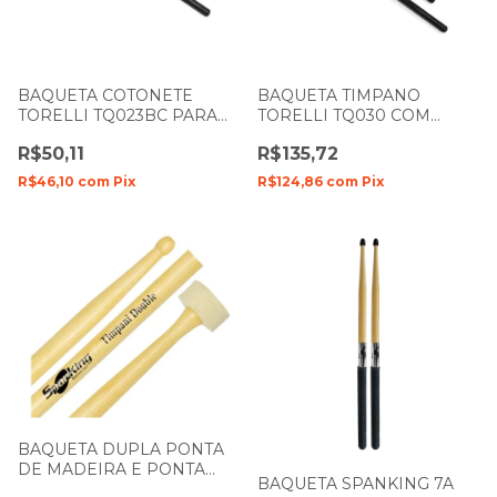
BAQUETA COTONETE
BAQUETA TIMPANO
TORELLI TQ023BC PARA
TORELLI TQ030 COM
TAMBORIM COM 3
PONTA DE FELTRO
R$50,11
R$135,72
VARETAS UNIDADE
R$46,10
com
Pix
R$124,86
com
Pix
BAQUETA DUPLA PONTA
DE MADEIRA E PONTA
BAQUETA SPANKING 7A
FELTRO TIMPANI 4111