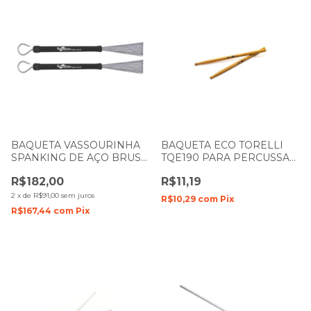
BAQUETA VASSOURINHA
BAQUETA ECO TORELLI
SPANKING DE AÇO BRUSH
TQE190 PARA PERCUSSAO
4195
COM PONTA OLIVA
R$182,00
R$11,19
UNIDADE
2
x
de
R$91,00
sem juros
R$10,29
com
Pix
R$167,44
com
Pix