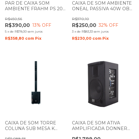
PAR DE CAIXA SOM
CAIXA DE SOM AMBIENTE
AMBIENTE FRAHM PS 200
ONEAL PASSIVA 40W OB
NEW 30W BRANCO
204V PRETA
R$450,56
R$370,10
R$390,00
R$250,00
13
% OFF
32
% OFF
5
x
de
R$78,00
sem juros
3
x
de
R$83,33
sem juros
R$358,80
com
Pix
R$230,00
com
Pix
CAIXA DE SOM TORRE
CAIXA DE SOM ATIVA
COLUNA SUB MESA K
AMPLIFICADA DONNER
AUDIO CS10A 400W
SAGA 12 250W LL AUDIO
R$3.088,35