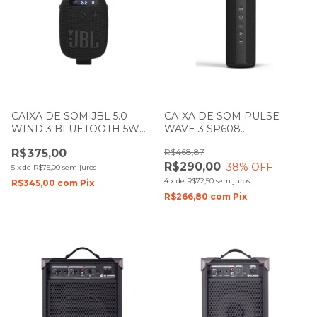
CAIXA DE SOM JBL 5.0
CAIXA DE SOM PULSE
WIND 3 BLUETOOTH 5W
WAVE 3 SP608
PRETA
BLUETOOTH 20W PRETA
R$375,00
R$468,87
R$290,00
38
% OFF
5
x
de
R$75,00
sem juros
4
x
de
R$72,50
sem juros
R$345,00
com
Pix
R$266,80
com
Pix