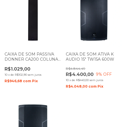
CAIXA DE SOM PASSIVA
CAIXA DE SOM ATIVA K
DONNER CA200 COLUNA
AUDIO 15" TW15A 600W
PRETA LL AUDIO
R$1.029,00
R$4.844,49
R$4.400,00
9
% OFF
10
x
de
R$102,90
sem juros
10
x
de
R$440,00
sem juros
R$946,68
com
Pix
R$4.048,00
com
Pix