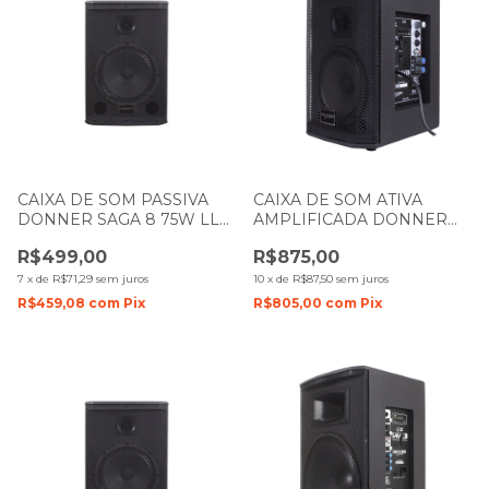
CAIXA DE SOM PASSIVA
CAIXA DE SOM ATIVA
DONNER SAGA 8 75W LL
AMPLIFICADA DONNER
AUDIO
SAGA 6 100W LL AUDIO
R$499,00
R$875,00
7
x
de
R$71,29
sem juros
10
x
de
R$87,50
sem juros
R$459,08
com
Pix
R$805,00
com
Pix