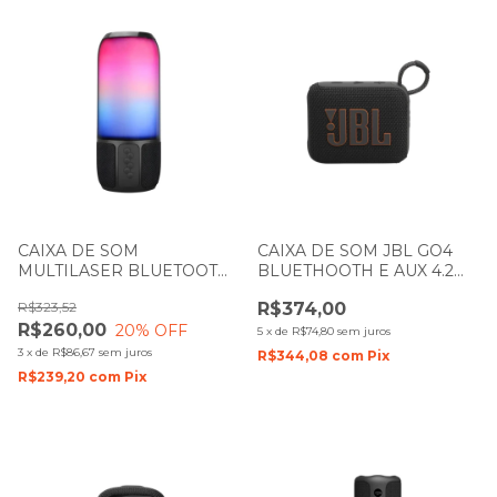
CAIXA DE SOM
CAIXA DE SOM JBL GO4
MULTILASER BLUETOOTH
BLUETHOOTH E AUX 4.2W
15W COM EFEITO LED RGB
PRETA
R$323,52
R$374,00
SP349
R$260,00
20
% OFF
5
x
de
R$74,80
sem juros
3
x
de
R$86,67
sem juros
R$344,08
com
Pix
R$239,20
com
Pix