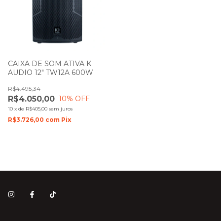
CAIXA DE SOM ATIVA K
AUDIO 12" TW12A 600W
R$4.495,34
R$4.050,00
10
% OFF
10
x
de
R$405,00
sem juros
R$3.726,00
com
Pix