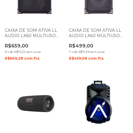
CAIXA DE SOM ATIVA LL
CAIXA DE SOM ATIVA LL
AUDIO LX60 MULTIUSO
AUDIO LX40 MULTIUSO
15W PRETA
10W PRETA
R$659,00
R$499,00
9
x
de
R$73,22
sem juros
7
x
de
R$71,29
sem juros
R$606,28
com
Pix
R$459,08
com
Pix