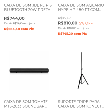
CAIXA DE SOM JBL FLIP 6
CAIXA DE SOM AQUARIO
BLUETOOTH 20W PRETA
HYPE HP-480 PT COM
BATERIA
R$744,00
R$851,67
R$810,00
5
% OFF
10
x
de
R$74,40
sem juros
10
x
de
R$81,00
sem juros
R$684,48
com
Pix
R$745,20
com
Pix
CAIXA DE SOM TOMATE
SUPORTE TRIPE PARA
MTS-2033 SOUNDBAR
CAIXA DE SOM KONECT
110W
TC203 1,95M FERRO