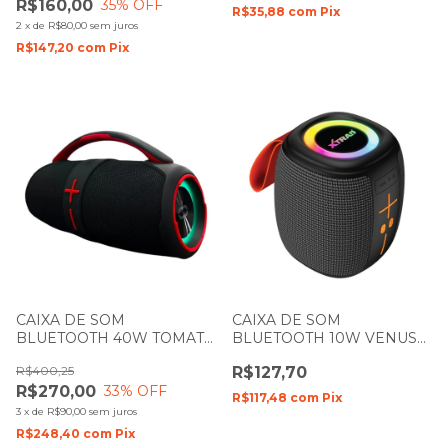
R$160,00
35
% OFF
R$35,88
com
Pix
2
x
de
R$80,00
sem juros
R$147,20
com
Pix
CAIXA DE SOM
CAIXA DE SOM
BLUETOOTH 40W TOMATE
BLUETOOTH 10W VENUS
MTS-8010
XTRAD XDG-351
R$400,25
R$127,70
R$270,00
33
% OFF
R$117,48
com
Pix
3
x
de
R$90,00
sem juros
R$248,40
com
Pix