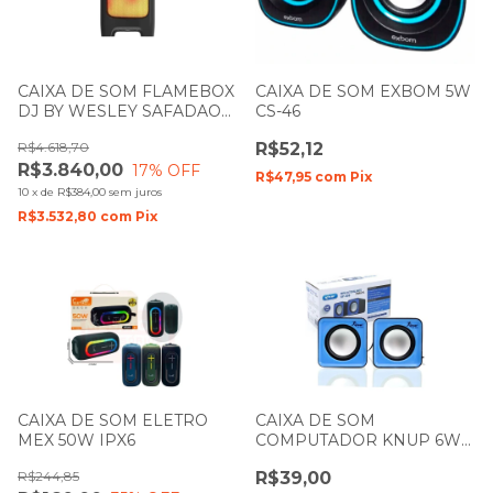
CAIXA DE SOM FLAMEBOX
CAIXA DE SOM EXBOM 5W
DJ BY WESLEY SAFADAO
CS-46
PULSE SP512
R$4.618,70
R$52,12
R$3.840,00
17
% OFF
R$47,95
com
Pix
10
x
de
R$384,00
sem juros
R$3.532,80
com
Pix
CAIXA DE SOM ELETRO
CAIXA DE SOM
MEX 50W IPX6
COMPUTADOR KNUP 6W
RMS KP-609
R$244,85
R$39,00