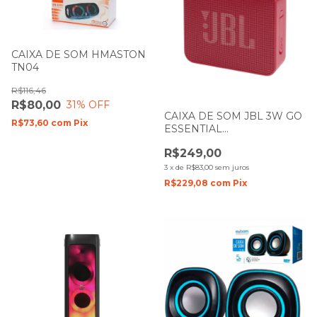
CAIXA DE SOM HMASTON
TN04
R$116,46
R$80,00
31
% OFF
CAIXA DE SOM JBL 3W GO
R$73,60
com
Pix
ESSENTIAL
BLUETHOOTH/AUX
R$249,00
VERMELHA COM BATERIA
3
x
de
R$83,00
sem juros
R$229,08
com
Pix