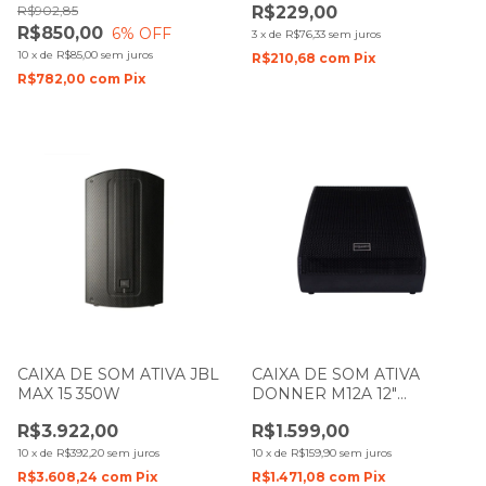
R$902,85
R$229,00
R$850,00
6
% OFF
3
x
de
R$76,33
sem juros
10
x
de
R$85,00
sem juros
R$210,68
com
Pix
R$782,00
com
Pix
CAIXA DE SOM ATIVA JBL
CAIXA DE SOM ATIVA
MAX 15 350W
DONNER M12A 12"
RETORNO DE PALCO 150W
R$3.922,00
R$1.599,00
LL AUDIO
10
x
de
R$392,20
sem juros
10
x
de
R$159,90
sem juros
R$3.608,24
com
Pix
R$1.471,08
com
Pix