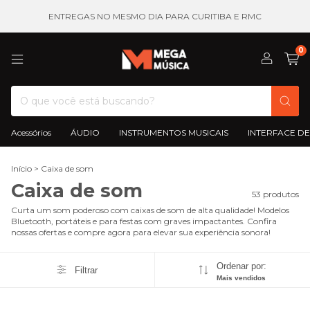
ENTREGAS NO MESMO DIA PARA CURITIBA E RMC
0
Acessórios
ÁUDIO
INSTRUMENTOS MUSICAIS
INTERFACE DE
Início
>
Caixa de som
Caixa de som
53 produtos
Curta um som poderoso com caixas de som de alta qualidade! Modelos
Bluetooth, portáteis e para festas com graves impactantes. Confira
nossas ofertas e compre agora para elevar sua experiência sonora!
Ordenar por:
Filtrar
Mais vendidos