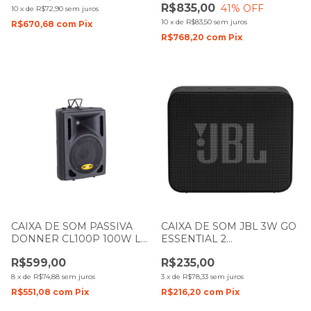
R$835,00
41
% OFF
10
x
de
R$72,90
sem juros
10
x
de
R$83,50
sem juros
R$670,68
com
Pix
R$768,20
com
Pix
CAIXA DE SOM PASSIVA
CAIXA DE SOM JBL 3W GO
DONNER CL100P 100W LL
ESSENTIAL 2
AUDIO
BLUETHOOTH/AUX PRETA
R$599,00
R$235,00
8
x
de
R$74,88
sem juros
3
x
de
R$78,33
sem juros
R$551,08
com
Pix
R$216,20
com
Pix