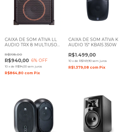
CAIXA DE SOM ATIVA LL
CAIXA DE SOM ATIVA K
AUDIO TRX 8 MULTIUSO
AUDIO 15" KBA15 350W
45W
R$998,00
R$1.499,00
R$940,00
6
% OFF
10
x
de
R$149,90
sem juros
10
x
de
R$94,00
sem juros
R$1.379,08
com
Pix
R$864,80
com
Pix