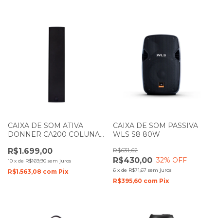
CAIXA DE SOM ATIVA
CAIXA DE SOM PASSIVA
DONNER CA200 COLUNA
WLS S8 80W
PRETA LL AUDIO
R$1.699,00
R$631,62
R$430,00
32
% OFF
10
x
de
R$169,90
sem juros
6
x
de
R$71,67
sem juros
R$1.563,08
com
Pix
R$395,60
com
Pix