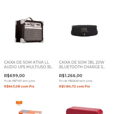
CAIXA DE SOM ATIVA LL
CAIXA DE SOM JBL 20W
AUDIO UP5 MULTIUSO 35W
BLUETOOTH CHARGE 5
PRETA
PRETO COM BATERIA
R$699,00
R$1.266,00
9
x
de
R$77,67
sem juros
10
x
de
R$126,60
sem juros
R$643,08
com
Pix
R$1.164,72
com
Pix