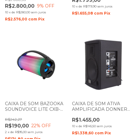
R$1.799,00
R$2.800,00
9
% OFF
10
x
de
R$179,90
sem juros
10
x
de
R$280,00
sem juros
R$1.655,08
com
Pix
R$2.576,00
com
Pix
CAIXA DE SOM BAZOOKA
CAIXA DE SOM ATIVA
SOUNDVOICE LITE CXB-
AMPLIFICADA DONNER
310 COM BATERIA
SAGA 10 200W LL AUDIO
R$242,27
R$1.455,00
R$190,00
22
% OFF
10
x
de
R$145,50
sem juros
2
x
de
R$95,00
sem juros
R$1.338,60
com
Pix
R$174,80
com
Pix