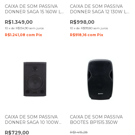
CAIXA DE SOM PASSIVA
CAIXA DE SOM PASSIVA
DONNER SAGA 15 160W LL
DONNER SAGA 12 130W LL
AUDIO
AUDIO
R$1.349,00
R$998,00
10
x
de
R$134,90
sem juros
10
x
de
R$99,80
sem juros
R$1.241,08
com
Pix
R$918,16
com
Pix
CAIXA DE SOM PASSIVA
CAIXA DE SOM PASSIVA
DONNER SAGA 10 100W
BOOTES BP1515 350W
LL AUDIO
R$729,00
R$1.415,28