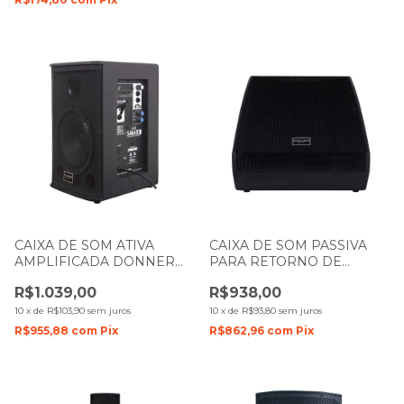
CAIXA DE SOM ATIVA
CAIXA DE SOM PASSIVA
AMPLIFICADA DONNER
PARA RETORNO DE
SAGA 8 150W LL AUDIO
PALCO DONNER M12P
R$1.039,00
R$938,00
125W LL AUDIO
10
x
de
R$103,90
sem juros
10
x
de
R$93,80
sem juros
R$955,88
com
Pix
R$862,96
com
Pix