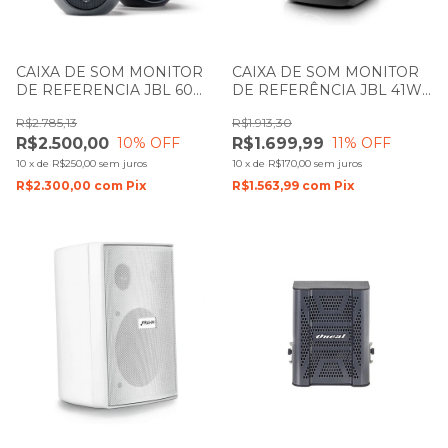
CAIXA DE SOM MONITOR
CAIXA DE SOM MONITOR
DE REFERENCIA JBL 60W
DE REFERÊNCIA JBL 41W
RMS BLUETOOTH/ AUX/
RMS 305P MKII PRETA
R$2.785,13
R$1.913,30
RCA/ P10/ TWS PRETA
UNIDADE
R$2.500,00
R$1.699,99
10
% OFF
11
% OFF
104BT
10
x
de
R$250,00
sem juros
10
x
de
R$170,00
sem juros
R$2.300,00
com
Pix
R$1.563,99
com
Pix