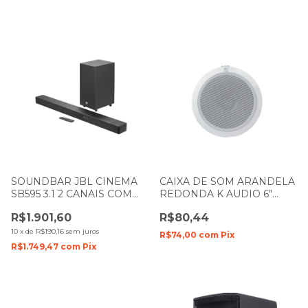
SOUNDBAR JBL CINEMA
CAIXA DE SOM ARANDELA
SB595 3.1 2 CANAIS COM
REDONDA K AUDIO 6"
SUBWOOFER BLUETOOTH
POLEGADAS 5W KCS6
R$1.901,60
R$80,44
220W
BRANCA
10
x
de
R$190,16
sem juros
R$74,00
com
Pix
R$1.749,47
com
Pix