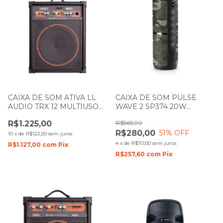
CAIXA DE SOM ATIVA LL
CAIXA DE SOM PULSE
AUDIO TRX 12 MULTIUSO
WAVE 2 SP374 20W
80W
BLUETOOTH CAMUFLADA
R$1.225,00
R$565,90
R$280,00
51
% OFF
10
x
de
R$122,50
sem juros
4
x
de
R$70,00
sem juros
R$1.127,00
com
Pix
R$257,60
com
Pix