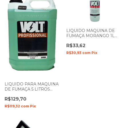
LIQUIDO MAQUINA DE
FUMAÇA MORANGO 1L
VOLT HOBBY
R$33,62
R$30,93
com
Pix
LIQUIDO PARA MAQUINA
DE FUMAÇA 5 LITROS
PROFISSIONAL TUTTI
R$129,70
FRUTTI VOLT
R$119,32
com
Pix