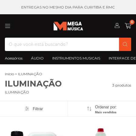
ENTREGAS NO MESMO DIA PARA CURITIBA E RMC
0
Acessórios
ÁUDIO
INSTRUMENTOS MUSICAIS
INTERFACE DE
Início
>
ILUMINAÇÃO
ILUMINAÇÃO
3 produtos
ILUMINAÇÃO
Ordenar por:
Filtrar
Mais vendidos