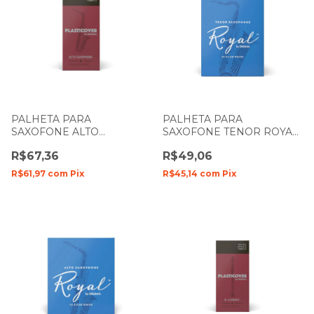
PALHETA PARA
PALHETA PARA
SAXOFONE ALTO
SAXOFONE TENOR ROYAL
PLASTICOVER BY
BY DADDARIO N-3
R$67,36
R$49,06
DADDARIO RRP05ASX150
N-1.5
R$61,97
com
Pix
R$45,14
com
Pix