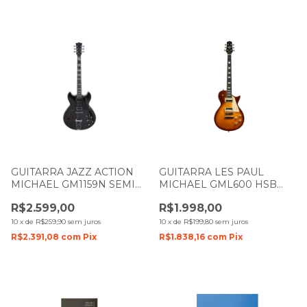
GUITARRA JAZZ ACTION
GUITARRA LES PAUL
MICHAEL GM1159N SEMI
MICHAEL GML600 HSB
ACUSTICA MBK PRETO
HONEY BURST
R$2.599,00
R$1.998,00
METALICO
10
x
de
R$259,90
sem juros
10
x
de
R$199,80
sem juros
R$2.391,08
com
Pix
R$1.838,16
com
Pix