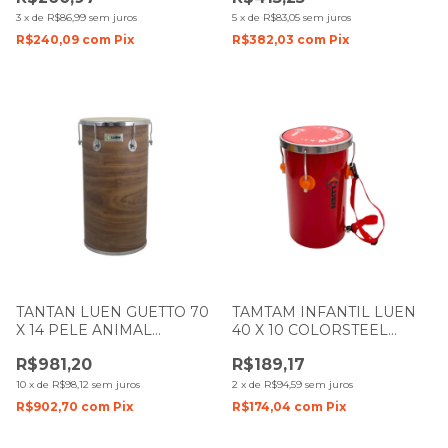
3
x
de
R$86,99
sem juros
5
x
de
R$83,05
sem juros
R$240,09
com
Pix
R$382,03
com
Pix
TANTAN LUEN GUETTO 70
TAMTAM INFANTIL LUEN
X 14 PELE ANIMAL
40 X 10 COLORSTEEL
FOLHEADO IMBUIA 49028
VERMELHO PELE
R$981,20
R$189,17
VERMELHA
10
x
de
R$98,12
sem juros
2
x
de
R$94,59
sem juros
R$902,70
com
Pix
R$174,04
com
Pix