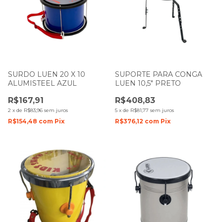
SURDO LUEN 20 X 10
SUPORTE PARA CONGA
ALUMISTEEL AZUL
LUEN 10,5" PRETO
R$167,91
R$408,83
2
x
de
R$83,96
sem juros
5
x
de
R$81,77
sem juros
R$154,48
com
Pix
R$376,12
com
Pix