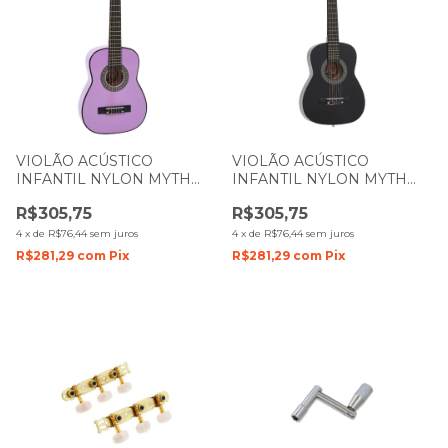
VIOLÃO ACÚSTICO
VIOLÃO ACÚSTICO
INFANTIL NYLON MYTH
INFANTIL NYLON MYTH
ZELLMER 1 4 MT30N
ZELLMER 1 4 MT30N
R$305,75
R$305,75
PURPLE LILÁS 1285
PRETO 1098
4
x
de
R$76,44
sem juros
4
x
de
R$76,44
sem juros
R$281,29
com
Pix
R$281,29
com
Pix