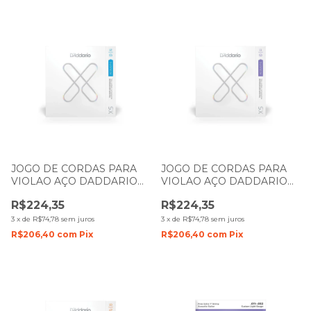
JOGO DE CORDAS PARA
JOGO DE CORDAS PARA
VIOLAO AÇO DADDARIO
VIOLAO AÇO DADDARIO
XS PHOSPHOR BRONZE
XS PHOSPHOR BRONZE
R$224,35
R$224,35
012- 053 XSAPB1253
011- 052 XSAPB1152
3
x
de
R$74,78
sem juros
3
x
de
R$74,78
sem juros
R$206,40
com
Pix
R$206,40
com
Pix