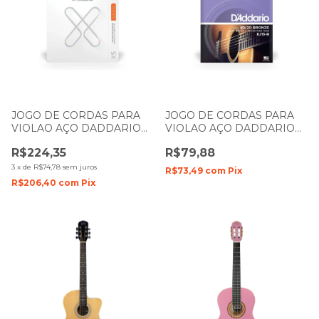
JOGO DE CORDAS PARA
JOGO DE CORDAS PARA
VIOLAO AÇO DADDARIO
VIOLAO AÇO DADDARIO
XS PHOSPHOR BRONZE
80/20 BRONZE 011- 052
R$224,35
R$79,88
010- 047 XSAPB1047
EJ13-B
3
x
de
R$74,78
sem juros
R$73,49
com
Pix
R$206,40
com
Pix