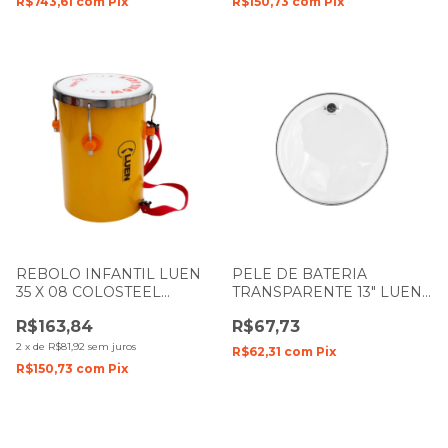
R$743,61
com
Pix
R$150,73
com
Pix
REBOLO INFANTIL LUEN
PELE DE BATERIA
35 X 08 COLOSTEEL
TRANSPARENTE 13" LUEN
AMARELO PELE BRANCA
DUDU PORTES FILME
R$163,84
R$67,73
91016AM
DUPLO
2
x
de
R$81,92
sem juros
R$62,31
com
Pix
R$150,73
com
Pix