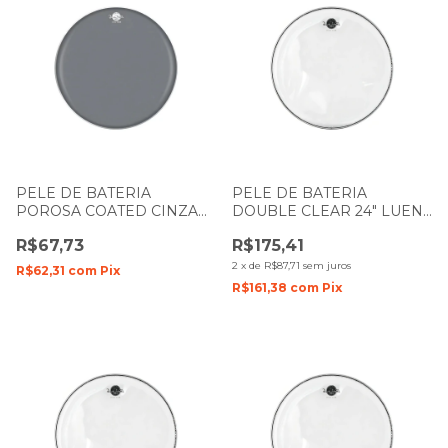
PELE DE BATERIA
PELE DE BATERIA
POROSA COATED CINZA
DOUBLE CLEAR 24" LUEN
8" LUEN DUDU PORTES
DUDU PORTES FILME
R$67,73
R$175,41
PREMIUM
DUPLO
2
x
de
R$87,71
sem juros
R$62,31
com
Pix
R$161,38
com
Pix