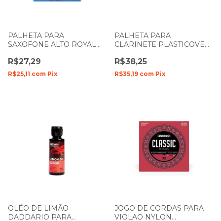
PALHETA PARA
PALHETA PARA
SAXOFONE ALTO ROYAL
CLARINETE PLASTICOVER
BY DADDARIO N-3
BY DADDARIO Bb N-1
R$27,29
R$38,25
RRP05BCL100
R$25,11
com
Pix
R$35,19
com
Pix
OLÉO DE LIMÃO
JOGO DE CORDAS PARA
DADDARIO PARA
VIOLAO NYLON