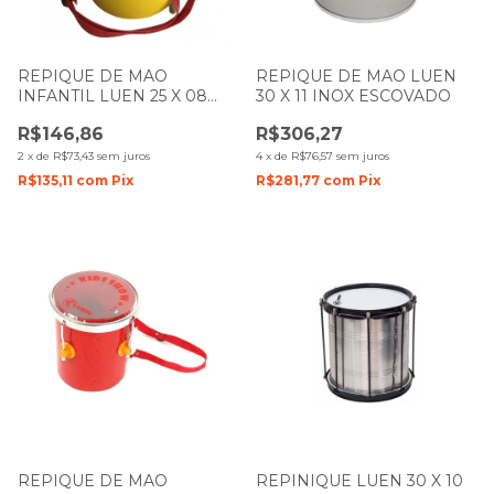
REPIQUE DE MAO
REPIQUE DE MAO LUEN
INFANTIL LUEN 25 X 08
30 X 11 INOX ESCOVADO
COLORSTEEL AMARELO
R$146,86
R$306,27
PELE TRANSPARENTE
2
x
de
R$73,43
sem juros
4
x
de
R$76,57
sem juros
R$135,11
com
Pix
R$281,77
com
Pix
REPIQUE DE MAO
REPINIQUE LUEN 30 X 10