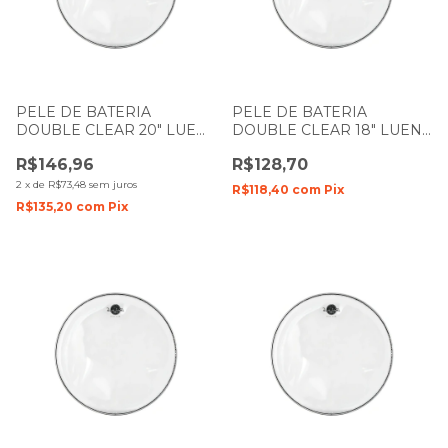
PELE DE BATERIA
PELE DE BATERIA
DOUBLE CLEAR 20" LUEN
DOUBLE CLEAR 18" LUEN
DUDU PORTES FILME
DUDU PORTES FILME
R$146,96
R$128,70
DUPLO
DUPLO
2
x
de
R$73,48
sem juros
R$118,40
com
Pix
R$135,20
com
Pix