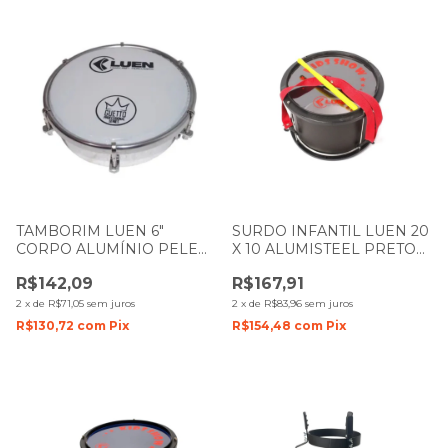
TAMBORIM LUEN 6"
SURDO INFANTIL LUEN 20
CORPO ALUMÍNIO PELE
X 10 ALUMISTEEL PRETO
LEITOSA GUETTO 49076
FOSCO
R$142,09
R$167,91
2
x
de
R$71,05
sem juros
2
x
de
R$83,96
sem juros
R$130,72
com
Pix
R$154,48
com
Pix