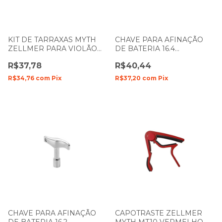
KIT DE TARRAXAS MYTH
CHAVE PARA AFINAÇÃO
ZELLMER PARA VIOLÃO
DE BATERIA 16.4
AÇO PINO FINO DOURADA
MANIVELA SPANKING 135
R$37,78
R$40,44
1227
R$34,76
com
Pix
R$37,20
com
Pix
CHAVE PARA AFINAÇÃO
CAPOTRASTE ZELLMER