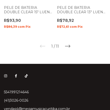
PELE DE BATERIA
PELE DE BATERIA
DOUBLE CLEAR 15" LUEN
DOUBLE CLEAR 13" LUEN
DUDU PORTES FILME
DUDU PORTES FILME
R$93,90
R$78,92
DUPLO
DUPLO
R$86,39
com
Pix
R$72,61
com
Pix
1
/
11
5541991214646
(41)3026-0026
vendas4@megamusicacuritiba.com.br