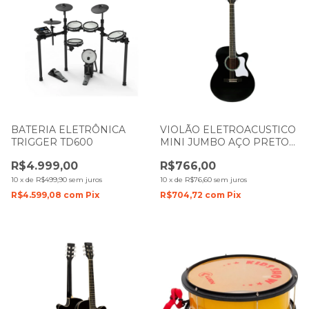
BATERIA ELETRÔNICA
VIOLÃO ELETROACUSTICO
TRIGGER TD600
MINI JUMBO AÇO PRETO
AUDIENCE VCS 240 BK MJ
R$4.999,00
R$766,00
VOGGA
10
x
de
R$499,90
sem juros
10
x
de
R$76,60
sem juros
R$4.599,08
com
Pix
R$704,72
com
Pix