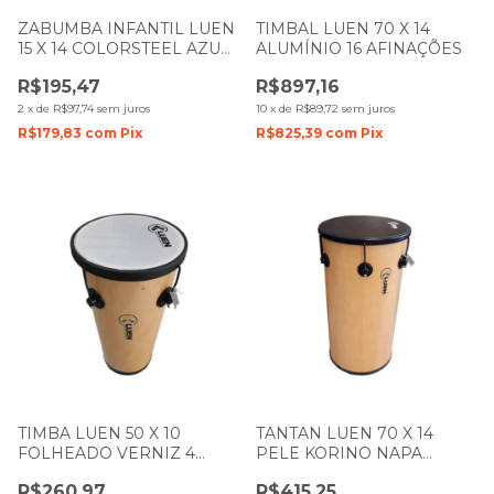
ZABUMBA INFANTIL LUEN
TIMBAL LUEN 70 X 14
15 X 14 COLORSTEEL AZUL
ALUMÍNIO 16 AFINAÇÕES
PELE CRISTAL
R$195,47
R$897,16
2
x
de
R$97,74
sem juros
10
x
de
R$89,72
sem juros
R$179,83
com
Pix
R$825,39
com
Pix
TIMBA LUEN 50 X 10
TANTAN LUEN 70 X 14
FOLHEADO VERNIZ 4
PELE KORINO NAPA
AFINAÇÕES 23213
FOLHEADO VERNIZ
R$260,97
R$415,25