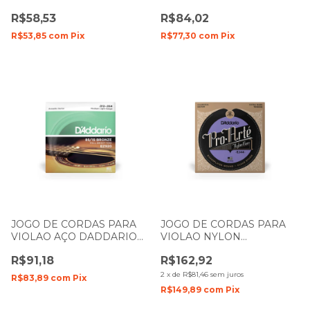
LIMPEZA PW-LMN
DADDARIO CLASSIC
R$58,53
R$84,02
NORMAL EJ27N
R$53,85
com
Pix
R$77,30
com
Pix
JOGO DE CORDAS PARA
JOGO DE CORDAS PARA
VIOLAO AÇO DADDARIO
VIOLAO NYLON
85/15 BRONZE 012- 054
DADDARIO PRO ARTE
R$91,18
R$162,92
EZ920
TENSÃO EXTRA PESADA
EJ44
2
x
de
R$81,46
sem juros
R$83,89
com
Pix
R$149,89
com
Pix