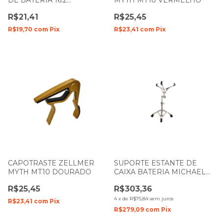
DE BATERIA 16.2
MYTH MT10 VERMELHO
SPANKING 050
R$21,41
R$25,45
R$19,70
com
Pix
R$23,41
com
Pix
CAPOTRASTE ZELLMER
SUPORTE ESTANTE DE
MYTH MT10 DOURADO
CAIXA BATERIA MICHAEL
DMHS400
R$25,45
R$303,36
4
x
de
R$75,84
sem juros
R$23,41
com
Pix
R$279,09
com
Pix