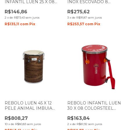
INFANTIL LUEN 25 X 08
INOX ESCOVADO 8
COLORSTEEL VERMELHO
AFINAÇÕES 27053
R$146,86
R$275,62
PELE TRANSPARENTE
2
x
de
R$73,43
sem juros
3
x
de
R$91,87
sem juros
R$135,11
com
Pix
R$253,57
com
Pix
REBOLO LUEN 45 X 12
REBOLO INFANTIL LUEN
PELE ANIMAL IMBUIA
30 X 08 COLORSTEEL
GUETTO 49005
VERMELHO PELE
R$808,27
R$163,84
VERMELHA
10
x
de
R$80,83
sem juros
2
x
de
R$81,92
sem juros