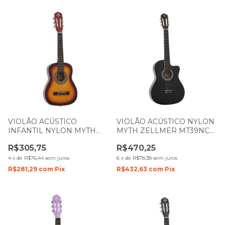
VIOLÃO ACÚSTICO
VIOLÃO ACÚSTICO NYLON
INFANTIL NYLON MYTH
MYTH ZELLMER MT39NC
ZELLMER 1 4 MT30N
COM CUTWAY PRETO 1584
R$305,75
R$470,25
SUNBURST 1097
4
x
de
R$76,44
sem juros
6
x
de
R$78,38
sem juros
R$281,29
com
Pix
R$432,63
com
Pix