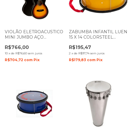
VIOLÃO ELETROACUSTICO
ZABUMBA INFANTIL LUEN
MINI JUMBO AÇO
15 X 14 COLORSTEEL
SUNBURST VERSALIS VCP
AMARELO PELE CRISTAL
R$766,00
R$195,47
450 SM VOGGA
10
x
de
R$76,60
sem juros
2
x
de
R$97,74
sem juros
R$704,72
com
Pix
R$179,83
com
Pix