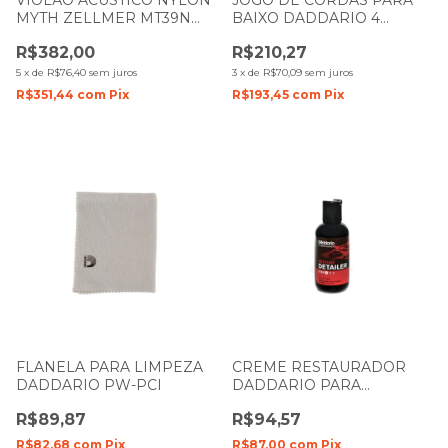
VIOLÃO ACÚSTICO NYLON
JOGO DE CORDAS PARA
MYTH ZELLMER MT39N
BAIXO DADDARIO 4
BASE NATURAL DARK
CORDAS 40- 95 EXL220
R$382,00
R$210,27
BROWN 1268
5
x
de
R$76,40
sem juros
3
x
de
R$70,09
sem juros
R$351,44
com
Pix
R$193,45
com
Pix
FLANELA PARA LIMPEZA
CREME RESTAURADOR
DADDARIO PW-PCI
DADDARIO PARA
POLIMENTO PW-PL-01
R$89,87
R$94,57
R$82,68
com
Pix
R$87,00
com
Pix