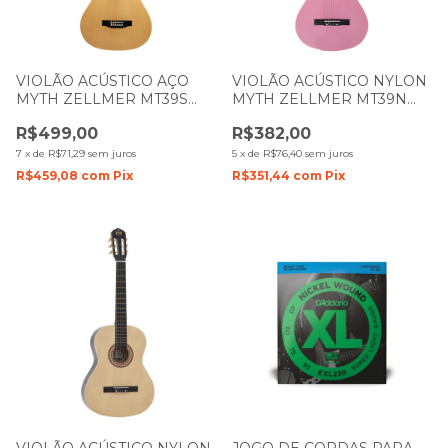
VIOLÃO ACÚSTICO AÇO
VIOLÃO ACÚSTICO NYLON
MYTH ZELLMER MT39S
MYTH ZELLMER MT39N
NATURAL DARK BROWN
ROSA 1269
R$499,00
R$382,00
1067/ 1591
7
x
de
R$71,29
sem juros
5
x
de
R$76,40
sem juros
R$459,08
com
Pix
R$351,44
com
Pix