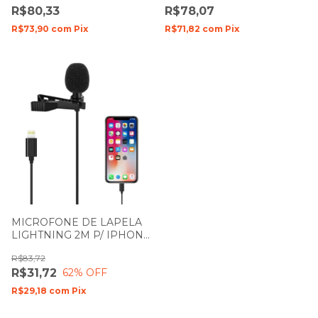
R$80,33
R$78,07
LIGHTNING ONISTEK
ONEX MIC-2900
MC802
R$73,90
com
Pix
R$71,82
com
Pix
MICROFONE DE LAPELA
LIGHTNING 2M P/ IPHONE
XO-MKF03
R$83,72
R$31,72
62
% OFF
R$29,18
com
Pix