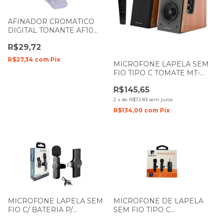
AFINADOR CROMATICO
DIGITAL TONANTE AF10
BRANCO
R$29,72
R$27,34
com
Pix
MICROFONE LAPELA SEM
FIO TIPO C TOMATE MT-
2215A COM CASE
R$145,65
RECARREGAVEL
2
x
de
R$72,83
sem juros
R$134,00
com
Pix
MICROFONE LAPELA SEM
MICROFONE DE LAPELA
FIO C/ BATERIA P/
SEM FIO TIPO C
CELULAR IPHONE
LIGHTNING IPHONE P2