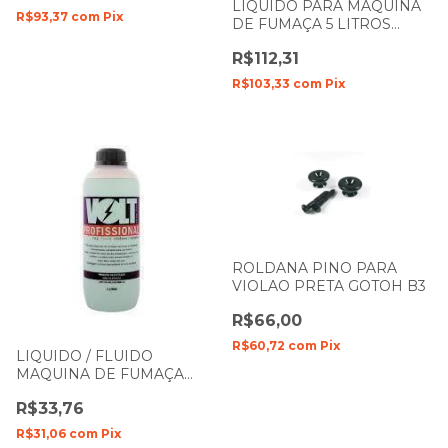
LIQUIDO PARA MAQUINA
R$93,37
com
Pix
DE FUMAÇA 5 LITROS
NEUTRO VOLT HOBBY
R$112,31
R$103,33
com
Pix
ROLDANA PINO PARA
VIOLAO PRETA GOTOH B3
R$66,00
R$60,72
com
Pix
LIQUIDO / FLUIDO
MAQUINA DE FUMAÇA
PROFISSIONAL NEUTRO
R$33,76
1L VOLT DENSO
R$31,06
com
Pix