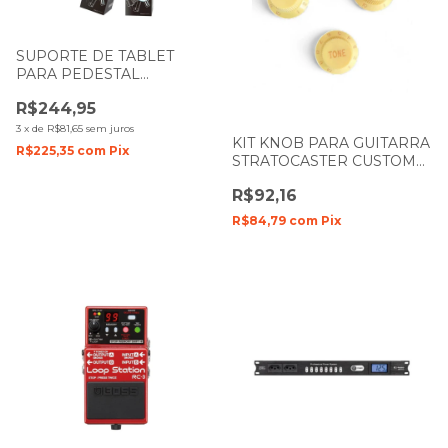
SUPORTE DE TABLET
PARA PEDESTAL
ROXTONE PA120
R$244,95
3
x
de
R$81,65
sem juros
KIT KNOB PARA GUITARRA
R$225,35
com
Pix
STRATOCASTER CUSTOM
SOUND CKB-2 VW CREME
R$92,16
R$84,79
com
Pix