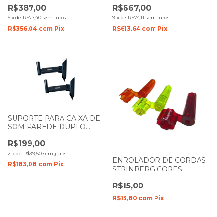
MULTI EFEITOS M VAVE
EFEITOS BLACKBOX
R$387,00
R$667,00
5
x
de
R$77,40
sem juros
9
x
de
R$74,11
sem juros
R$356,04
com
Pix
R$613,64
com
Pix
SUPORTE PARA CAIXA DE
SOM PAREDE DUPLO
KONECT SC201
R$199,00
2
x
de
R$99,50
sem juros
ENROLADOR DE CORDAS
R$183,08
com
Pix
STRINBERG CORES
R$15,00
R$13,80
com
Pix