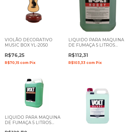
VIOLÃO DECORATIVO
LIQUIDO PARA MAQUINA
MUSIC BOX YL-2050
DE FUMAÇA 5 LITROS
TUTTI- FRUTTI VOLT
R$76,25
R$112,31
HOBBY
R$70,15
com
Pix
R$103,33
com
Pix
LIQUIDO PARA MAQUINA
DE FUMAÇA 5 LITROS
PROFISSIONAL NEUTRO