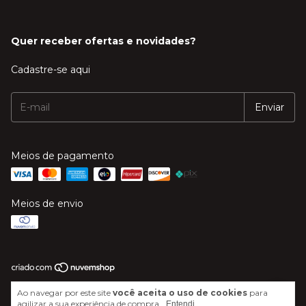
Quer receber ofertas e novidades?
Cadastre-se aqui
Meios de pagamento
Meios de envio
Copyright Mega Música - 20606244000120 - 2026. Todos os direitos
Ao navegar por este site
você aceita o uso de cookies
para
reservados.
agilizar a sua experiência de compra.
Entendi