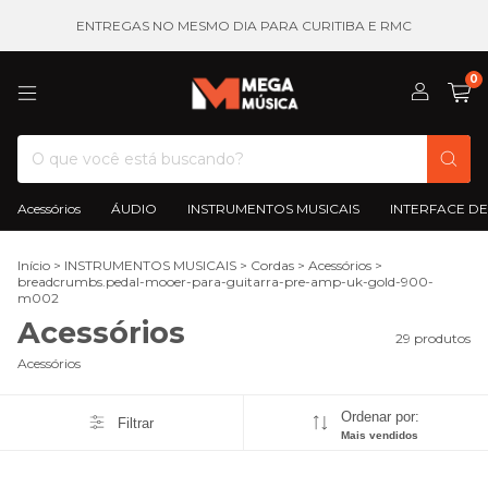
ENTREGAS NO MESMO DIA PARA CURITIBA E RMC
0
Acessórios
ÁUDIO
INSTRUMENTOS MUSICAIS
INTERFACE DE
Início
>
INSTRUMENTOS MUSICAIS
>
Cordas
>
Acessórios
>
breadcrumbs.pedal-mooer-para-guitarra-pre-amp-uk-gold-900-
m002
Acessórios
29 produtos
Acessórios
Ordenar por:
Filtrar
Mais vendidos