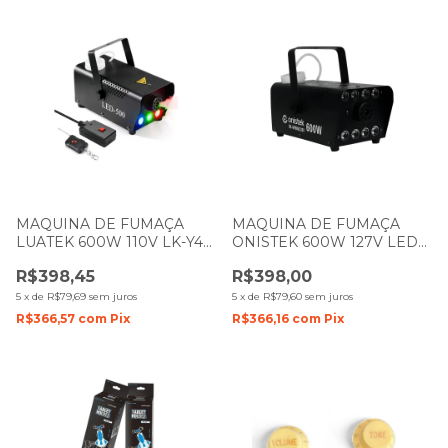
MAQUINA DE FUMAÇA
MAQUINA DE FUMAÇA
LUATEK 600W 110V LK-Y4
ONISTEK 600W 127V LED
LK-Y5
RGB
R$398,45
R$398,00
5
x
de
R$79,69
sem juros
5
x
de
R$79,60
sem juros
R$366,57
com
Pix
R$366,16
com
Pix