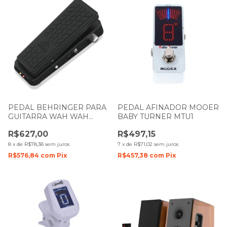
PEDAL BEHRINGER PARA
PEDAL AFINADOR MOOER
GUITARRA WAH WAH
BABY TURNER MTU1
HELLBABE HB01
R$627,00
R$497,15
8
x
de
R$78,38
sem juros
7
x
de
R$71,02
sem juros
R$576,84
com
Pix
R$457,38
com
Pix