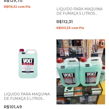
R$129,70
VOLT
R$119,32
com
Pix
LIQUIDO PARA MAQUINA
DE FUMAÇA 5 LITROS
MORANGO VOLT HOBBY
R$112,31
R$103,33
com
Pix
LIQUIDO PARA MAQUINA
DE FUMAÇA 5 LITROS
BAUNILHA VOLT HOBBY
R$101,49