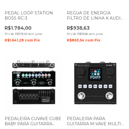
PEDAL LOOP STATION
REGUA DE ENERGIA
BOSS RC-3
FILTRO DE LINHA K AUDIO
PADRAO RACK PS200D
R$1.784,00
R$938,63
2500W
10
x
de
R$178,40
sem juros
10
x
de
R$93,86
sem juros
R$1.641,28
com
Pix
R$863,54
com
Pix
PEDALEIRA CUVAVE CUBE
PEDALEIRA PARA
BABY PARA GUITARRA
GUITARRA M-VAVE MULTI