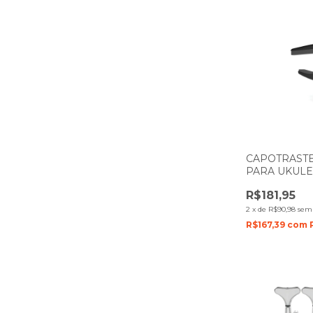
CAPOTRAST
PARA UKULE
PW-CP-12 P
R$181,95
2
x
de
R$90,98
sem 
R$167,39
com