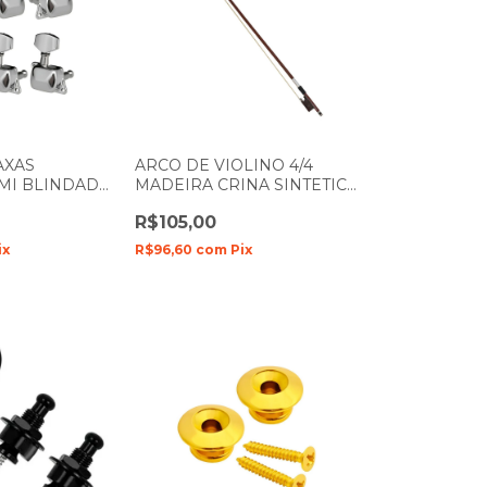
AXAS
ARCO DE VIOLINO 4/4
MI BLINDADA
MADEIRA CRINA SINTETICA
O COM 6
ZELLMER 1110
R$105,00
26
ix
R$96,60
com
Pix