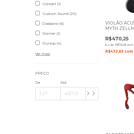
Concert (1)
Custom Sound (20)
VIOLÃO ACÚ
Daddario (6)
MYTH ZELL
Donner (1)
COM CUTWAY
R$470,25
Dunlop (4)
6
x
de
R$78,38
sem 
R$432,63
com
Ver mais
PREÇO
De
Até