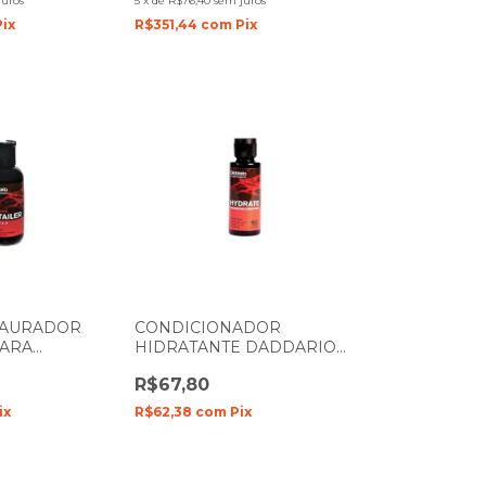
juros
5
x
de
R$76,40
sem juros
Pix
R$351,44
com
Pix
TAURADOR
CONDICIONADOR
PARA
HIDRATANTE DADDARIO
PW-PL-01
PARA ESCALAS PW-FBC
R$67,80
ix
R$62,38
com
Pix