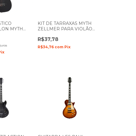
STICO
KIT DE TARRAXAS MYTH
YLON MYTH
ZELLMER PARA VIOLÃO
 MT30N
AÇO PINO FINO DOURADA
R$37,78
1227
juros
R$34,76
com
Pix
Pix