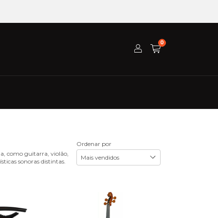
0
Ordenar por
, como guitarra, violão,
sticas sonoras distintas.