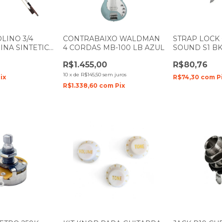
LINO 3/4
CONTRABAIXO WALDMAN
STRAP LOCK
INA SINTETICA
4 CORDAS MB-100 LB AZUL
SOUND S1 B
1
UNIDADE
R$1.455,00
R$80,76
10
x
de
R$145,50
sem juros
ix
R$74,30
com
P
R$1.338,60
com
Pix