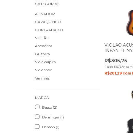
CATEGORIAS
AFINADOR
CAVAQUINHO
CONTRABAIXO
VIOLÃO
VIOLÃO ACÚ
Acessórios
INFANTIL N
Guitarra
ZELLMER 1 
R$305,75
SUNBURST 1
Viola caipira
4
x
de
R$76,44
sem 
Violoncelo
R$281,29
com
Ver mais
MARCA
Basso (2)
Behringer (1)
Benson (1)