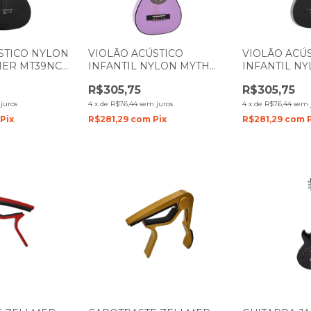
STICO NYLON
VIOLÃO ACÚSTICO
VIOLÃO ACÚ
MER MT39NC
INFANTIL NYLON MYTH
INFANTIL N
 PRETO 1584
ZELLMER 1 4 MT30N
ZELLMER 1 4
R$305,75
R$305,75
PURPLE LILÁS 1285
PRETO 1098
juros
4
x
de
R$76,44
sem juros
4
x
de
R$76,44
sem 
Pix
R$281,29
com
Pix
R$281,29
com