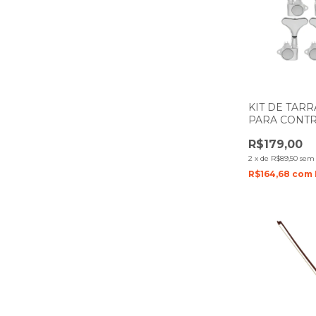
KIT DE TAR
PARA CONTR
CORDAS 2R 
R$179,00
COM 5 UNID
2
x
de
R$89,50
sem 
R$164,68
com