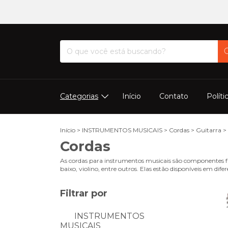
Categorias
Início
Contato
Políti
Início
>
INSTRUMENTOS MUSICAIS
>
Cordas
>
Guitarra
>
Cordas
As cordas para instrumentos musicais são componentes f
baixo, violino, entre outros. Elas estão disponíveis em dife
Filtrar por
INSTRUMENTOS
MUSICAIS