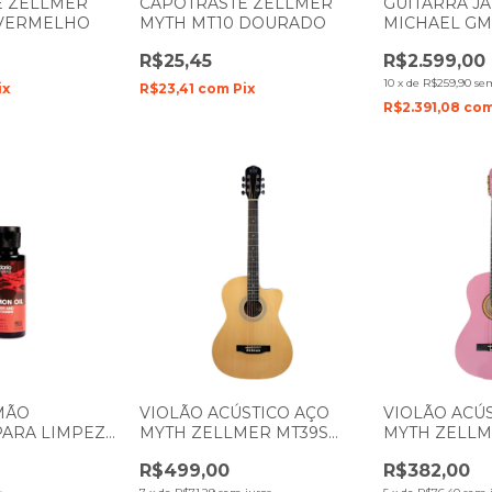
E ZELLMER
CAPOTRASTE ZELLMER
GUITARRA JA
 VERMELHO
MYTH MT10 DOURADO
MICHAEL GM
ACUSTICA M
R$25,45
R$2.599,00
METALICO
10
x
de
R$259,90
se
ix
R$23,41
com
Pix
R$2.391,08
co
MÃO
VIOLÃO ACÚSTICO AÇO
VIOLÃO ACÚ
PARA LIMPEZA
MYTH ZELLMER MT39S
MYTH ZELLM
NATURAL DARK BROWN
ROSA 1269
R$499,00
R$382,00
1067/ 1591