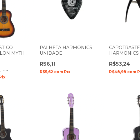
STICO
PALHETA HARMONICS
CAPOTRASTE
YLON MYTH
UNIDADE
HARMONICS 
4 MT30N
OU PRATA
R$6,11
R$53,24
097
juros
R$5,62
com
Pix
R$48,98
com
P
Pix