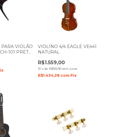
 PARA VIOLÃO
VIOLINO 4/4 EAGLE VE441
CH-101 PRETO
NATURAL
R$1.559,00
10
x
de
R$155,90
sem juros
ix
R$1.434,28
com
Pix