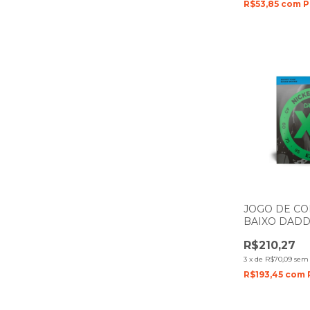
R$53,85
com
P
JOGO DE CO
BAIXO DADD
CORDAS 40- 
R$210,27
3
x
de
R$70,09
sem 
R$193,45
com