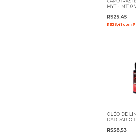
CAPOTRAST
MYTH MT10
R$25,45
R$23,41
com
P
OLÉO DE LI
DADDARIO 
PW-LMN
R$58,53