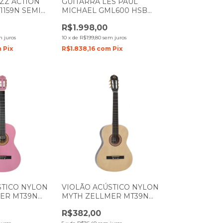
ZZ ACTION
GUITARRA LES PAUL
1159N SEMI
MICHAEL GML600 HSB
BK PRETO
HONEY BURST
R$1.998,00
m juros
10
x
de
R$199,80
sem juros
m
Pix
R$1.838,16
com
Pix
STICO NYLON
VIOLÃO ACÚSTICO NYLON
ER MT39N
MYTH ZELLMER MT39N
BASE NATURAL DARK
R$382,00
BROWN 1268