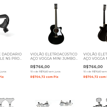
E DADDARIO
VIOLÃO ELETROACÚSTICO
VIOLÃO ELE
LE NS PRO
AÇO VOGGA MINI JUMBO
AÇO VOGGA 
RETO
AUDIENCE VCS 240 BK MJ
VERSALIS VC
R$766,00
R$766,00
PRETO
SUNBURST
juros
10
x
de
R$76,60
sem juros
10
x
de
R$76,60
sem
Pix
R$704,72
com
Pix
R$704,72
com