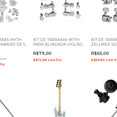
RAXAS MYTH
KIT DE TARRAXAS MYTH
KIT DE TARR
ABAIXO DE 5
PARA BLINDADA VIOLÃO
ZELLMER SE
3L CROMADA
OU GUITARRA CROMADA
PARA VIOLÃ
R$79,00
R$65,00
ADES
563 COM 6 UNIDADES
UNIDADES 12
juros
R$72,68
com
Pix
R$59,80
com
P
Pix