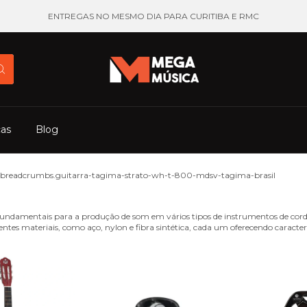
ENTREGAS NO MESMO DIA PARA CURITIBA E RMC
cas
Blog
breadcrumbs.guitarra-tagima-strato-wh-t-800-mdsv-tagima-brasil
undamentais para a produção de som em vários tipos de instrumentos de corda
rentes materiais, como aço, nylon e fibra sintética, cada um oferecendo caracterí