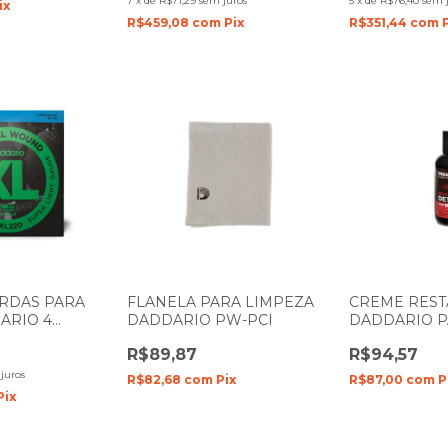
7
x
de
R$71,29
sem juros
5
x
de
R$76,40
sem 
ix
R$459,08
com
Pix
R$351,44
com
RDAS PARA
FLANELA PARA LIMPEZA
CREME RES
ARIO 4
DADDARIO PW-PCI
DADDARIO 
95 EXL220
POLIMENTO 
R$89,87
R$94,57
juros
R$82,68
com
Pix
R$87,00
com
P
Pix