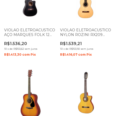
VIOLAO ELETROACUSTICO
VIOLAO ELETROACUSTICO
AÇO MARQUES FOLK 12
NYLON ROZINI RX209
CORDAS 12 VA 16BKSEQ
TAMPO MACIÇO FOSCO
R$1.536,20
R$1.539,21
PRETO FOSCO
NATURAL
10
x
de
R$153,62
sem juros
10
x
de
R$153,92
sem juros
R$1.413,30
com
Pix
R$1.416,07
com
Pix