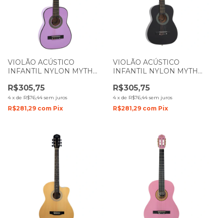
VIOLÃO ACÚSTICO
VIOLÃO ACÚSTICO
INFANTIL NYLON MYTH
INFANTIL NYLON MYTH
ZELLMER 1 4 MT30N
ZELLMER 1 4 MT30N
R$305,75
R$305,75
PURPLE LILÁS 1285
PRETO 1098
4
x
de
R$76,44
sem juros
4
x
de
R$76,44
sem juros
R$281,29
com
Pix
R$281,29
com
Pix