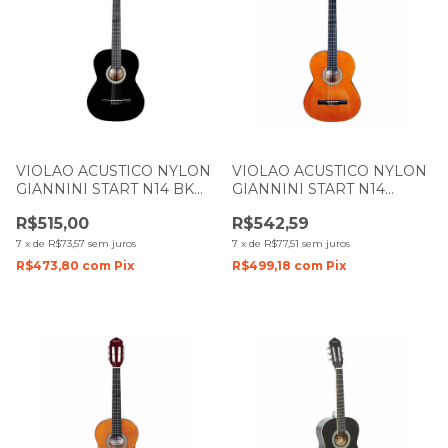
VIOLAO ACUSTICO NYLON
VIOLAO ACUSTICO NYLON
GIANNINI START N14 BK
GIANNINI START N14
PRETO
NATURAL BRILHO
R$515,00
R$542,59
7
x
de
R$73,57
sem juros
7
x
de
R$77,51
sem juros
R$473,80
com
Pix
R$499,18
com
Pix