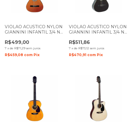
VIOLAO ACUSTICO NYLON
VIOLAO ACUSTICO NYLON
GIANNINI INFANTIL 3/4 N6
GIANNINI INFANTIL 3/4 N6
N NATURAL
BK PRETO
R$499,00
R$511,86
7
x
de
R$71,29
sem juros
7
x
de
R$73,12
sem juros
R$459,08
com
Pix
R$470,91
com
Pix