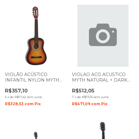
VIOLÃO ACÚSTICO
VIOLAO ACO ACUSTICO
INFANTIL NYLON MYTH
MYTH NATURAL + DARK
ZELLMER 1 2 MT34N
BROWN CUTWAY MT39SC
R$357,10
R$512,05
SUNBURST 1092
1593
5
x
de
R$71,42
sem juros
7
x
de
R$73,15
sem juros
R$328,53
com
Pix
R$471,09
com
Pix