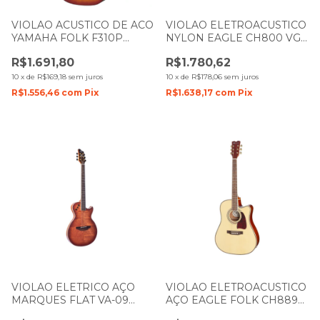
VIOLAO ACUSTICO DE ACO
VIOLAO ELETROACUSTICO
YAMAHA FOLK F310P
NYLON EAGLE CH800 VG
SUNBURST BRILHO COM
VINTAGE COM CAPA
R$1.691,80
R$1.780,62
CAPA E ACESSORIOS
10
x
de
R$169,18
sem juros
10
x
de
R$178,06
sem juros
R$1.556,46
com
Pix
R$1.638,17
com
Pix
VIOLAO ELETRICO AÇO
VIOLAO ELETROACUSTICO
MARQUES FLAT VA-09
AÇO EAGLE FOLK CH889
MGTEQ MAHOGANY
NATURAL BRILHO COM