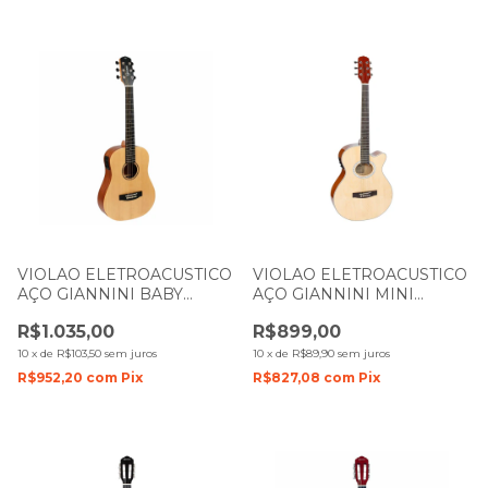
VIOLAO ELETROACUSTICO
VIOLAO ELETROACUSTICO
AÇO GIANNINI BABY
AÇO GIANNINI MINI
TRAVEL GTG36S NS
JUMBO PERFORMANCE
R$1.035,00
R$899,00
NATURAL SATIN
GSF1D CEQ NG NATURAL
GLOSS
10
x
de
R$103,50
sem juros
10
x
de
R$89,90
sem juros
R$952,20
com
Pix
R$827,08
com
Pix