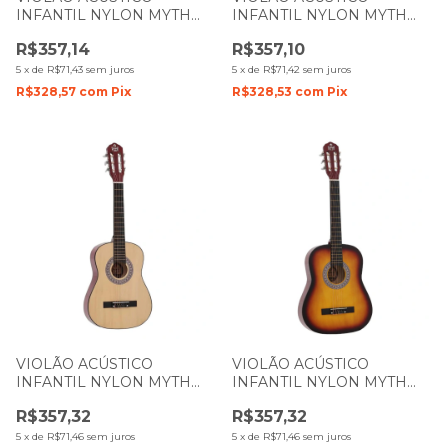
INFANTIL NYLON MYTH
INFANTIL NYLON MYTH
ZELLMER 1 2 MT34N
ZELLMER 1 2 MT34N
R$357,14
R$357,10
NATURAL 1090
PRETO 1093
5
x
de
R$71,43
sem juros
5
x
de
R$71,42
sem juros
R$328,57
com
Pix
R$328,53
com
Pix
VIOLÃO ACÚSTICO
VIOLÃO ACÚSTICO
INFANTIL NYLON MYTH
INFANTIL NYLON MYTH
ZELLMER 3 4 MT36N
ZELLMER 3 4 MT36N
R$357,32
R$357,32
NATURAL 1015
SUNBURST 1087
5
x
de
R$71,46
sem juros
5
x
de
R$71,46
sem juros