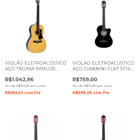
VIOLÃO ELETROACÚSTICO
VIOLAO ELETROACUSTICO
AÇO TAGIMA PARLOR
AÇO GIANNINI FLAT SF14
NAZCA NC NTABS
BK CEQ PRETO BRILHO
R$1.042,96
R$759,00
NATURAL
10
x
de
R$104,30
sem juros
10
x
de
R$75,90
sem juros
R$959,52
com
Pix
R$698,28
com
Pix