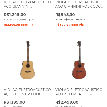
VIOLAO ELETROACUSTICO
VIOLAO ELETROACUSTICO
AÇO GIANNINI
AÇO GIANNINI FOLK GDC1
PERFORMANCE PLUS
NS CEQ NATURAL SATIN
R$1.249,00
R$948,30
GAD PLUS EQ NG
NATURAL GLOSS
10
x
de
R$124,90
sem juros
10
x
de
R$94,83
sem juros
R$1.149,08
com
Pix
R$872,44
com
Pix
VIOLAO ELETROACUSTICO
VIOLAO ELETROACUSTICO
AÇO ZELLMER FOLK
AÇO ZELLMER FOLK
HERITAGE SPRUCE
TAMPO MACIÇO
R$1.199,00
R$2.499,00
BRILHANTE COM CAPA
PROVENANCE