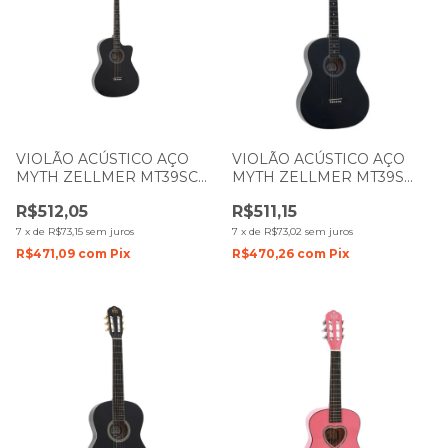
VIOLÃO ACÚSTICO AÇO
VIOLÃO ACÚSTICO AÇO
MYTH ZELLMER MT39SC
MYTH ZELLMER MT39S
COM CUTWAY PRETO
BASE PRETO 1590
R$512,05
R$511,15
1070/ 1592
7
x
de
R$73,15
sem juros
7
x
de
R$73,02
sem juros
R$471,09
com
Pix
R$470,26
com
Pix