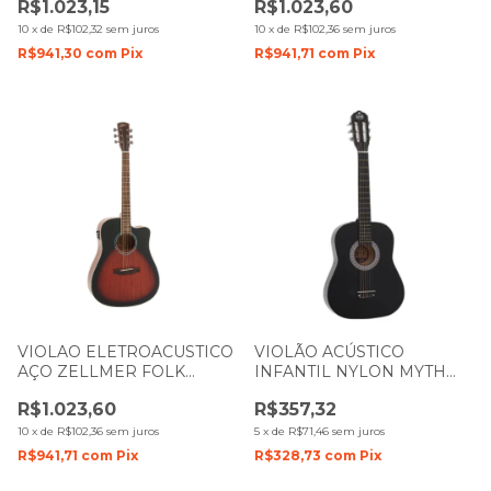
R$1.023,15
R$1.023,60
FOSCO COM CAPA 1620
FOSCO COM CAPA 1626
10
x
de
R$102,32
sem juros
10
x
de
R$102,36
sem juros
R$941,30
com
Pix
R$941,71
com
Pix
VIOLAO ELETROACUSTICO
VIOLÃO ACÚSTICO
AÇO ZELLMER FOLK
INFANTIL NYLON MYTH
HERITAGE BROWNBURST
ZELLMER 3 4 MT36N
R$1.023,60
R$357,32
FOSCO COM CAPA
PRETO 1088
10
x
de
R$102,36
sem juros
5
x
de
R$71,46
sem juros
R$941,71
com
Pix
R$328,73
com
Pix