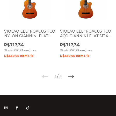
VIOLAO ELETROACUSTICO
VIOLAO ELETROACUSTICO
NYLON GIANNINI FLAT
AÇO GIANNINI FLAT SF14
NF14 N NATURAL BRILHO
N CEQ NATURAL BRILHO
R$717,34
R$717,34
10
x
de
R$71,73
sem juros
10
x
de
R$71,73
sem juros
R$659,95
com
Pix
R$659,95
com
Pix
1
/
2