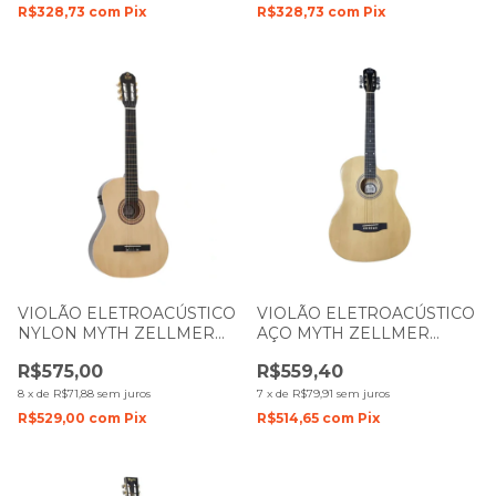
R$328,73
com
Pix
R$328,73
com
Pix
VIOLÃO ELETROACÚSTICO
VIOLÃO ELETROACÚSTICO
NYLON MYTH ZELLMER
AÇO MYTH ZELLMER
MT39NCE COM CUTWAY
MT39SCE COM CUTWAY
R$575,00
R$559,40
EQ03LCD BASE NATURAL
EQ03LCD BASE NATURAL
DARK BROWN 1587
DARK BROWN 1597
8
x
de
R$71,88
sem juros
7
x
de
R$79,91
sem juros
R$529,00
com
Pix
R$514,65
com
Pix