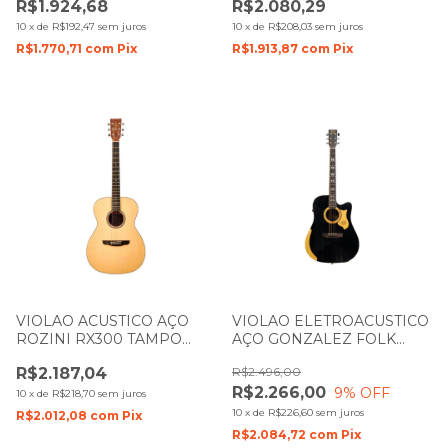
R$1.924,68
R$2.080,29
TIGRADO BRILHO COM
CAPA
CAPA
10
x
de
R$192,47
sem juros
10
x
de
R$208,03
sem juros
R$1.770,71
com
Pix
R$1.913,87
com
Pix
VIOLAO ACUSTICO AÇO
VIOLAO ELETROACUSTICO
ROZINI RX300 TAMPO
AÇO GONZALEZ FOLK
MACIÇO NATURAL FOSCO
OASIS BLACK TAMPO
R$2.187,04
R$2.496,00
SÓLIDO COM MICROFONE
R$2.266,00
9
% OFF
10
x
de
R$218,70
sem juros
10
x
de
R$226,60
sem juros
R$2.012,08
com
Pix
R$2.084,72
com
Pix