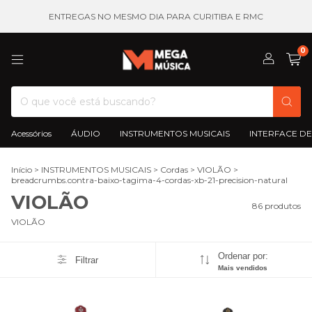
ENTREGAS NO MESMO DIA PARA CURITIBA E RMC
0
Acessórios
ÁUDIO
INSTRUMENTOS MUSICAIS
INTERFACE DE
Início
>
INSTRUMENTOS MUSICAIS
>
Cordas
>
VIOLÃO
>
breadcrumbs.contra-baixo-tagima-4-cordas-xb-21-precision-natural
VIOLÃO
86 produtos
VIOLÃO
Ordenar por:
Filtrar
Mais vendidos