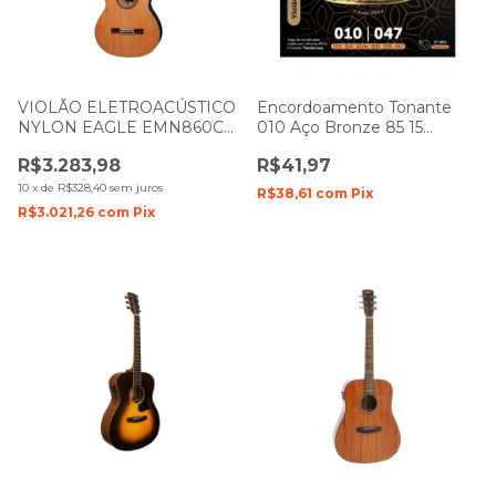
VIOLÃO ELETROACÚSTICO
Encordoamento Tonante
NYLON EAGLE EMN860C
010 Aço Bronze 85 15
NATURAL COM CAPA
P/Violão 0.010 - 0.047 -
R$3.283,98
R$41,97
TNVA10B85
10
x
de
R$328,40
sem juros
R$38,61
com
Pix
R$3.021,26
com
Pix