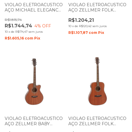
VIOLAO ELETROACUSTICO
VIOLAO ELETROACUSTICO
AÇO MICHAEL ELEGANCE
AÇO ZELLMER FOLK
VME740 VS SUNBURST
HERITAGE MAHOGANY
R$1.815,74
R$1.204,21
COM EFEITOS
BRILHANTE COM CAPA
R$1.744,74
4
% OFF
1631
10
x
de
R$120,42
sem juros
10
x
de
R$174,47
sem juros
R$1.107,87
com
Pix
R$1.605,16
com
Pix
VIOLAO ELETROACUSTICO
VIOLAO ELETROACUSTICO
AÇO ZELLMER BABY
AÇO ZELLMER FOLK
PILGRIM MAHOGANY
HERITAGE MAHOGANY