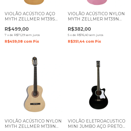
VIOLÃO ACÚSTICO AÇO
VIOLÃO ACÚSTICO NYLON
MYTH ZELLMER MT39S
MYTH ZELLMER MT39N
NATURAL DARK BROWN
ROSA 1269
R$499,00
R$382,00
1067/ 1591
7
x
de
R$71,29
sem juros
5
x
de
R$76,40
sem juros
R$459,08
com
Pix
R$351,44
com
Pix
VIOLÃO ACÚSTICO NYLON
VIOLÃO ELETROACUSTICO
MYTH ZELLMER MT39N
MINI JUMBO AÇO PRETO