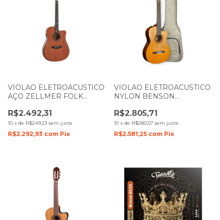
VIOLAO ELETROACUSTICO
VIOLAO ELETROACUSTICO
AÇO ZELLMER FOLK
NYLON BENSON
TAMPO MACIÇO
EXC500CFX TAMPO
R$2.492,31
R$2.805,71
PROVENANCE
SOLIDO NATURAL
MAHOGANY ARMREST
10
x
de
R$249,23
sem juros
10
x
de
R$280,57
sem juros
BRILHO COM CAPA
R$2.292,93
com
Pix
R$2.581,25
com
Pix