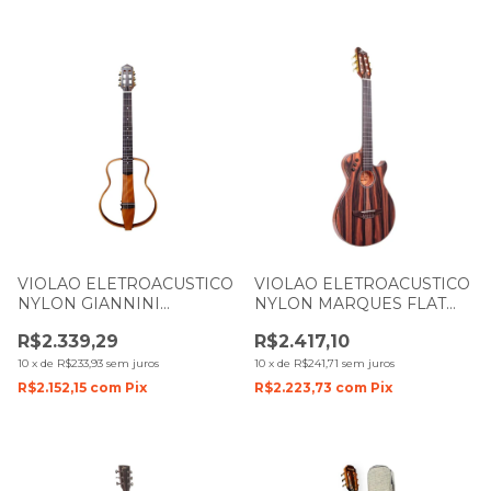
VIOLAO ELETROACUSTICO
VIOLAO ELETROACUSTICO
NYLON GIANNINI
NYLON MARQUES FLAT
ROADMAN GRMN N
VN-14EBEQ EBANO
R$2.339,29
R$2.417,10
NATURAL COM CAPA
BRILHO
10
x
de
R$233,93
sem juros
10
x
de
R$241,71
sem juros
R$2.152,15
com
Pix
R$2.223,73
com
Pix