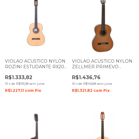
VIOLAO ACUSTICO NYLON
VIOLAO ACUSTICO NYLON
ROZINI ESTUDANTE RX201
ZELLMER PRIMEVO
NATURAL FOSCO
TAMPO MACICO CEDRO
R$1.333,82
R$1.436,76
BRILHO COM CAPA 2107
10
x
de
R$133,38
sem juros
10
x
de
R$143,68
sem juros
R$1.227,11
com
Pix
R$1.321,82
com
Pix