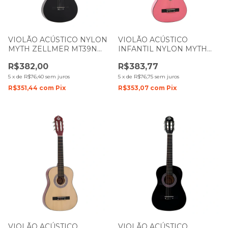
VIOLÃO ACÚSTICO NYLON
VIOLÃO ACÚSTICO
MYTH ZELLMER MT39N
INFANTIL NYLON MYTH
BASE PRETO 1267
ZELLMER 1 2 MT34N PINK
R$382,00
R$383,77
CORAÇÃO 1282
5
x
de
R$76,40
sem juros
5
x
de
R$76,75
sem juros
R$351,44
com
Pix
R$353,07
com
Pix
VIOLÃO ACÚSTICO
VIOLÃO ACÚSTICO