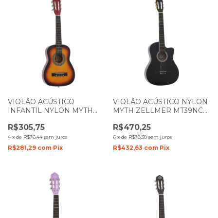
VIOLÃO ACÚSTICO
VIOLÃO ACÚSTICO NYLON
INFANTIL NYLON MYTH
MYTH ZELLMER MT39NC
ZELLMER 1 4 MT30N
COM CUTWAY PRETO 1584
R$305,75
R$470,25
SUNBURST 1097
4
x
de
R$76,44
sem juros
6
x
de
R$78,38
sem juros
R$281,29
com
Pix
R$432,63
com
Pix