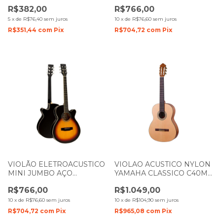
BASE NATURAL DARK
AUDIENCE VCS 240 BK MJ
R$382,00
R$766,00
BROWN 1268
VOGGA
5
x
de
R$76,40
sem juros
10
x
de
R$76,60
sem juros
R$351,44
com
Pix
R$704,72
com
Pix
VIOLÃO ELETROACUSTICO
VIOLAO ACUSTICO NYLON
MINI JUMBO AÇO
YAMAHA CLASSICO C40MII
SUNBURST VERSALIS VCP
NATURAL
R$766,00
R$1.049,00
450 SM VOGGA
10
x
de
R$76,60
sem juros
10
x
de
R$104,90
sem juros
R$704,72
com
Pix
R$965,08
com
Pix