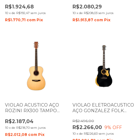
MGTEQ MAHOGANY
NATURAL BRILHO COM
R$1.924,68
R$2.080,29
TIGRADO BRILHO COM
CAPA
CAPA
10
x
de
R$192,47
sem juros
10
x
de
R$208,03
sem juros
R$1.770,71
com
Pix
R$1.913,87
com
Pix
VIOLAO ACUSTICO AÇO
VIOLAO ELETROACUSTICO
ROZINI RX300 TAMPO
AÇO GONZALEZ FOLK
MACIÇO NATURAL FOSCO
OASIS BLACK TAMPO
R$2.187,04
R$2.496,00
SÓLIDO COM MICROFONE
R$2.266,00
9
% OFF
10
x
de
R$218,70
sem juros
10
x
de
R$226,60
sem juros
R$2.012,08
com
Pix