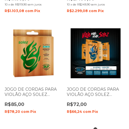
MAHOGANY FOSCO COM
10
x
de
R$119,90
sem juros
10
x
de
R$249,90
sem juros
CAPA
R$1.103,08
com
Pix
R$2.299,08
com
Pix
JOGO DE CORDAS PARA
JOGO DE CORDAS PARA
VIOLÃO AÇO SOLEZ
VIOLÃO AÇO SOLEZ
PHOSPHOR BRONZE
BRONZE 85/15 SLATB12
R$85,00
R$72,00
SLAPB12 0.12- 0.54
0.12- 0.54
R$78,20
com
Pix
R$66,24
com
Pix