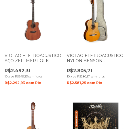
VIOLAO ELETROACUSTICO
VIOLAO ELETROACUSTICO
AÇO ZELLMER FOLK
NYLON BENSON
TAMPO MACIÇO
EXC500CFX TAMPO
R$2.492,31
R$2.805,71
PROVENANCE
SOLIDO NATURAL
MAHOGANY ARMREST
10
x
de
R$249,23
sem juros
10
x
de
R$280,57
sem juros
BRILHO COM CAPA
R$2.292,93
com
Pix
R$2.581,25
com
Pix