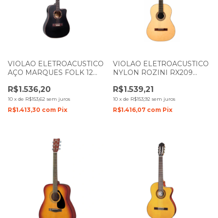
VIOLAO ELETROACUSTICO
VIOLAO ELETROACUSTICO
AÇO MARQUES FOLK 12
NYLON ROZINI RX209
CORDAS 12 VA 16BKSEQ
TAMPO MACIÇO FOSCO
R$1.536,20
R$1.539,21
PRETO FOSCO
NATURAL
10
x
de
R$153,62
sem juros
10
x
de
R$153,92
sem juros
R$1.413,30
com
Pix
R$1.416,07
com
Pix