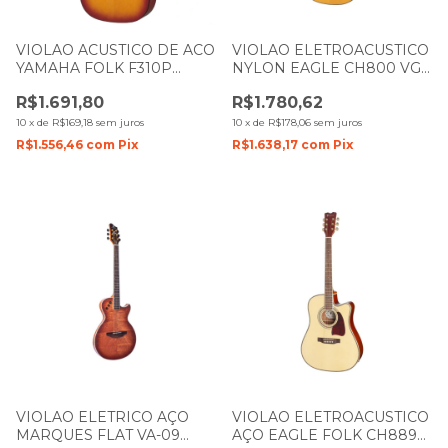
VIOLAO ACUSTICO DE ACO
VIOLAO ELETROACUSTICO
YAMAHA FOLK F310P
NYLON EAGLE CH800 VG
SUNBURST BRILHO COM
VINTAGE COM CAPA
R$1.691,80
R$1.780,62
CAPA E ACESSORIOS
10
x
de
R$169,18
sem juros
10
x
de
R$178,06
sem juros
R$1.556,46
com
Pix
R$1.638,17
com
Pix
VIOLAO ELETRICO AÇO
VIOLAO ELETROACUSTICO
MARQUES FLAT VA-09
AÇO EAGLE FOLK CH889