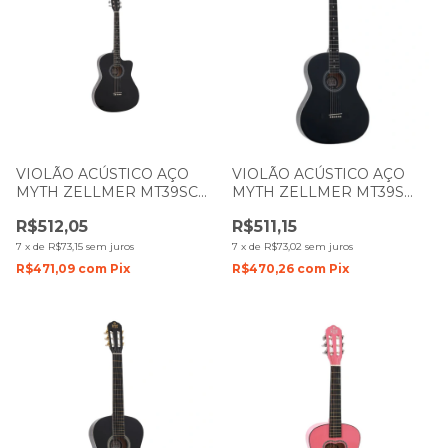
VIOLÃO ACÚSTICO AÇO
VIOLÃO ACÚSTICO AÇO
MYTH ZELLMER MT39SC
MYTH ZELLMER MT39S
COM CUTWAY PRETO
BASE PRETO 1590
R$512,05
R$511,15
1070/ 1592
7
x
de
R$73,15
sem juros
7
x
de
R$73,02
sem juros
R$471,09
com
Pix
R$470,26
com
Pix