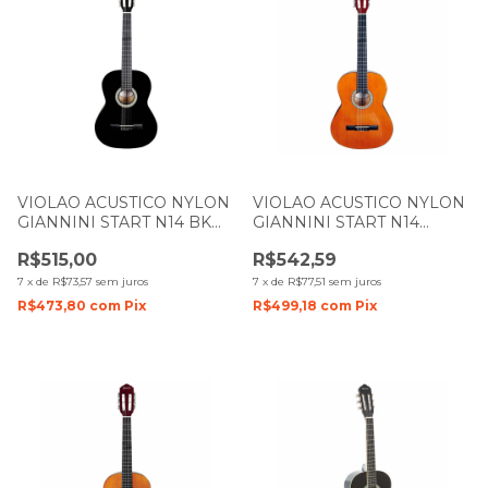
VIOLAO ACUSTICO NYLON
VIOLAO ACUSTICO NYLON
GIANNINI START N14 BK
GIANNINI START N14
PRETO
NATURAL BRILHO
R$515,00
R$542,59
7
x
de
R$73,57
sem juros
7
x
de
R$77,51
sem juros
R$473,80
com
Pix
R$499,18
com
Pix