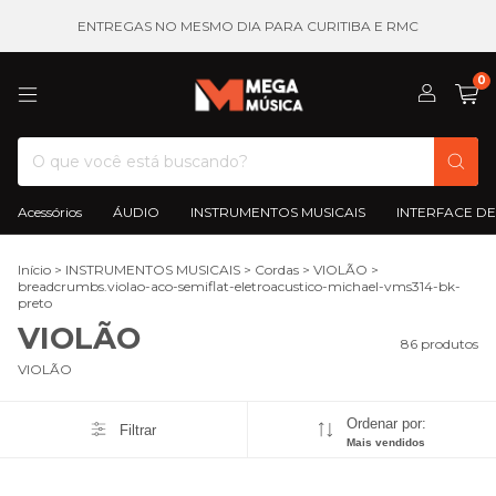
ENTREGAS NO MESMO DIA PARA CURITIBA E RMC
0
Acessórios
ÁUDIO
INSTRUMENTOS MUSICAIS
INTERFACE DE
Início
>
INSTRUMENTOS MUSICAIS
>
Cordas
>
VIOLÃO
>
breadcrumbs.violao-aco-semiflat-eletroacustico-michael-vms314-bk-
preto
VIOLÃO
86 produtos
VIOLÃO
Ordenar por:
Filtrar
Mais vendidos