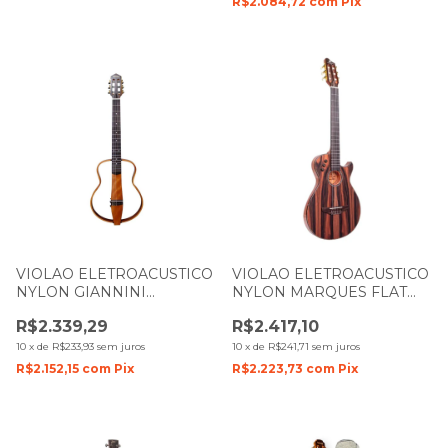
R$2.084,72
com
Pix
VIOLAO ELETROACUSTICO
VIOLAO ELETROACUSTICO
NYLON GIANNINI
NYLON MARQUES FLAT
ROADMAN GRMN N
VN-14EBEQ EBANO
R$2.339,29
R$2.417,10
NATURAL COM CAPA
BRILHO
10
x
de
R$233,93
sem juros
10
x
de
R$241,71
sem juros
R$2.152,15
com
Pix
R$2.223,73
com
Pix