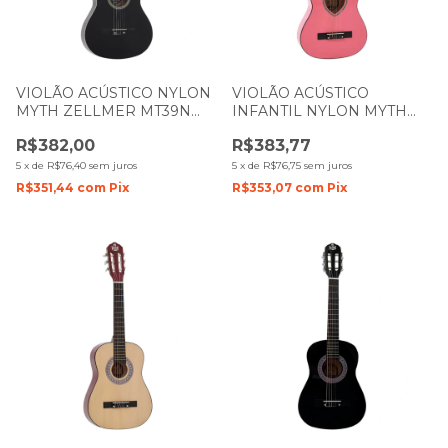
VIOLÃO ACÚSTICO NYLON
VIOLÃO ACÚSTICO
MYTH ZELLMER MT39N
INFANTIL NYLON MYTH
BASE PRETO 1267
ZELLMER 1 2 MT34N PINK
R$382,00
R$383,77
CORAÇÃO 1282
5
x
de
R$76,40
sem juros
5
x
de
R$76,75
sem juros
R$351,44
com
Pix
R$353,07
com
Pix