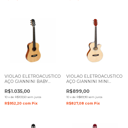
VIOLAO ELETROACUSTICO
VIOLAO ELETROACUSTICO
AÇO GIANNINI BABY
AÇO GIANNINI MINI
TRAVEL GTG36S NS
JUMBO PERFORMANCE
R$1.035,00
R$899,00
NATURAL SATIN
GSF1D CEQ NG NATURAL
GLOSS
10
x
de
R$103,50
sem juros
10
x
de
R$89,90
sem juros
R$952,20
com
Pix
R$827,08
com
Pix