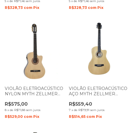
5
x
de
R$71,46
sem juros
5
x
de
R$71,46
sem juros
R$328,73
com
Pix
R$328,73
com
Pix
VIOLÃO ELETROACÚSTICO
VIOLÃO ELETROACÚSTICO
NYLON MYTH ZELLMER
AÇO MYTH ZELLMER
MT39NCE COM CUTWAY
MT39SCE COM CUTWAY
R$575,00
R$559,40
EQ03LCD BASE NATURAL
EQ03LCD BASE NATURAL
DARK BROWN 1587
DARK BROWN 1597
8
x
de
R$71,88
sem juros
7
x
de
R$79,91
sem juros
R$529,00
com
Pix
R$514,65
com
Pix