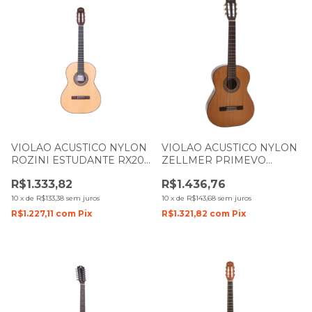
VIOLAO ACUSTICO NYLON
VIOLAO ACUSTICO NYLON
ROZINI ESTUDANTE RX201
ZELLMER PRIMEVO
NATURAL FOSCO
TAMPO MACICO CEDRO
R$1.333,82
R$1.436,76
BRILHO COM CAPA 2107
10
x
de
R$133,38
sem juros
10
x
de
R$143,68
sem juros
R$1.227,11
com
Pix
R$1.321,82
com
Pix