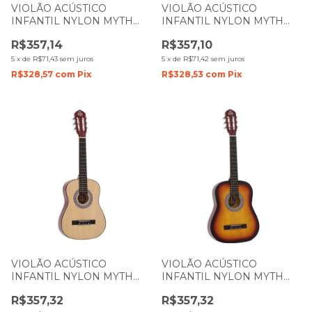
VIOLÃO ACÚSTICO
VIOLÃO ACÚSTICO
INFANTIL NYLON MYTH
INFANTIL NYLON MYTH
ZELLMER 1 2 MT34N
ZELLMER 1 2 MT34N
R$357,14
R$357,10
NATURAL 1090
PRETO 1093
5
x
de
R$71,43
sem juros
5
x
de
R$71,42
sem juros
R$328,57
com
Pix
R$328,53
com
Pix
VIOLÃO ACÚSTICO
VIOLÃO ACÚSTICO
INFANTIL NYLON MYTH
INFANTIL NYLON MYTH
ZELLMER 3 4 MT36N
ZELLMER 3 4 MT36N
R$357,32
R$357,32
NATURAL 1015
SUNBURST 1087