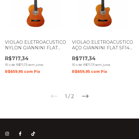
VIOLAO ELETROACUSTICO
VIOLAO ELETROACUSTICO
NYLON GIANNINI FLAT
AÇO GIANNINI FLAT SF14
NF14 N NATURAL BRILHO
N CEQ NATURAL BRILHO
R$717,34
R$717,34
10
x
de
R$71,73
sem juros
10
x
de
R$71,73
sem juros
R$659,95
com
Pix
R$659,95
com
Pix
1
/
2