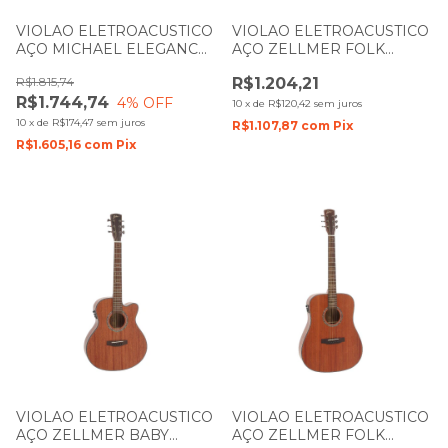
VIOLAO ELETROACUSTICO
VIOLAO ELETROACUSTICO
AÇO MICHAEL ELEGANCE
AÇO ZELLMER FOLK
VME740 VS SUNBURST
HERITAGE MAHOGANY
R$1.815,74
R$1.204,21
COM EFEITOS
BRILHANTE COM CAPA
R$1.744,74
4
% OFF
1631
10
x
de
R$120,42
sem juros
10
x
de
R$174,47
sem juros
R$1.107,87
com
Pix
R$1.605,16
com
Pix
VIOLAO ELETROACUSTICO
VIOLAO ELETROACUSTICO
AÇO ZELLMER BABY
AÇO ZELLMER FOLK