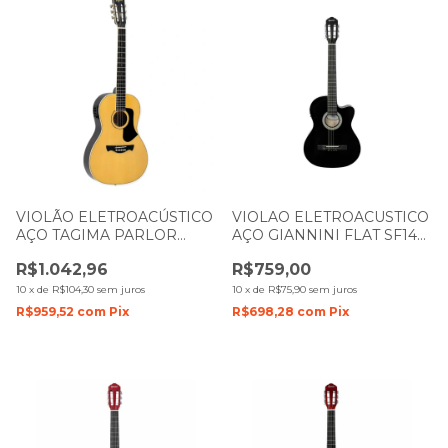
VIOLÃO ELETROACÚSTICO
VIOLAO ELETROACUSTICO
AÇO TAGIMA PARLOR
AÇO GIANNINI FLAT SF14
NAZCA NC NTABS
BK CEQ PRETO BRILHO
R$1.042,96
R$759,00
NATURAL
10
x
de
R$104,30
sem juros
10
x
de
R$75,90
sem juros
R$959,52
com
Pix
R$698,28
com
Pix