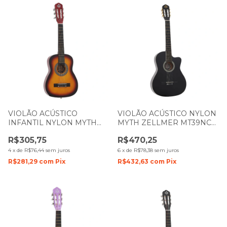
VIOLÃO ACÚSTICO
VIOLÃO ACÚSTICO NYLON
INFANTIL NYLON MYTH
MYTH ZELLMER MT39NC
ZELLMER 1 4 MT30N
COM CUTWAY PRETO 1584
R$305,75
R$470,25
SUNBURST 1097
4
x
de
R$76,44
sem juros
6
x
de
R$78,38
sem juros
R$281,29
com
Pix
R$432,63
com
Pix