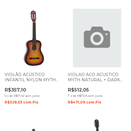
VIOLÃO ACÚSTICO
VIOLAO ACO ACUSTICO
INFANTIL NYLON MYTH
MYTH NATURAL + DARK
ZELLMER 1 2 MT34N
BROWN CUTWAY MT39SC
R$357,10
R$512,05
SUNBURST 1092
1593
5
x
de
R$71,42
sem juros
7
x
de
R$73,15
sem juros
R$328,53
com
Pix
R$471,09
com
Pix