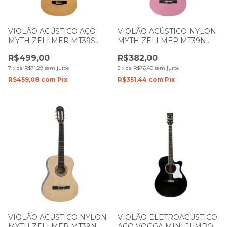
VIOLÃO ACÚSTICO AÇO
VIOLÃO ACÚSTICO NYLON
MYTH ZELLMER MT39S
MYTH ZELLMER MT39N
NATURAL DARK BROWN
ROSA 1269
R$499,00
R$382,00
1067/ 1591
7
x
de
R$71,29
sem juros
5
x
de
R$76,40
sem juros
R$459,08
com
Pix
R$351,44
com
Pix
VIOLÃO ACÚSTICO NYLON
VIOLÃO ELETROACÚSTICO
MYTH ZELLMER MT39N
AÇO VOGGA MINI JUMBO