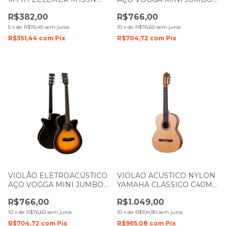
BASE NATURAL DARK
AUDIENCE VCS 240 BK MJ
R$382,00
R$766,00
BROWN 1268
PRETO
5
x
de
R$76,40
sem juros
10
x
de
R$76,60
sem juros
R$351,44
com
Pix
R$704,72
com
Pix
VIOLÃO ELETROACÚSTICO
VIOLAO ACUSTICO NYLON
AÇO VOGGA MINI JUMBO
YAMAHA CLASSICO C40MII
VERSALIS VCP 450 SM
NATURAL
R$766,00
R$1.049,00
SUNBURST
10
x
de
R$76,60
sem juros
10
x
de
R$104,90
sem juros
R$704,72
com
Pix
R$965,08
com
Pix