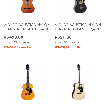
VIOLAO ACUSTICO NYLON
VIOLAO ACUSTICO NYLON
GIANNINI INFANTIL 3/4 N6
GIANNINI INFANTIL 3/4 N6
N NATURAL
BK PRETO
R$499,00
R$511,86
7
x
de
R$71,29
sem juros
7
x
de
R$73,12
sem juros
R$459,08
com
Pix
R$470,91
com
Pix