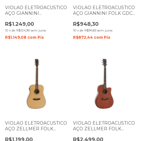
VIOLAO ELETROACUSTICO
VIOLAO ELETROACUSTICO
AÇO GIANNINI
AÇO GIANNINI FOLK GDC1
PERFORMANCE PLUS
NS CEQ NATURAL SATIN
R$1.249,00
R$948,30
GAD PLUS EQ NG
NATURAL GLOSS
10
x
de
R$124,90
sem juros
10
x
de
R$94,83
sem juros
R$1.149,08
com
Pix
R$872,44
com
Pix
VIOLAO ELETROACUSTICO
VIOLAO ELETROACUSTICO
AÇO ZELLMER FOLK
AÇO ZELLMER FOLK
HERITAGE SPRUCE
TAMPO MACIÇO
R$1.199,00
R$2.499,00
BRILHANTE COM CAPA
PROVENANCE