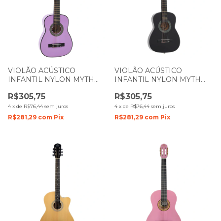
VIOLÃO ACÚSTICO
VIOLÃO ACÚSTICO
INFANTIL NYLON MYTH
INFANTIL NYLON MYTH
ZELLMER 1 4 MT30N
ZELLMER 1 4 MT30N
R$305,75
R$305,75
PURPLE LILÁS 1285
PRETO 1098
4
x
de
R$76,44
sem juros
4
x
de
R$76,44
sem juros
R$281,29
com
Pix
R$281,29
com
Pix