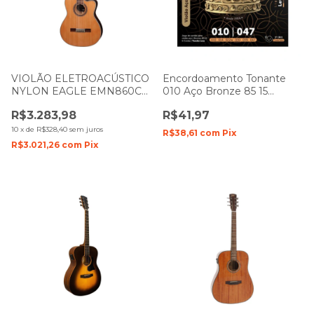
VIOLÃO ELETROACÚSTICO
Encordoamento Tonante
NYLON EAGLE EMN860C
010 Aço Bronze 85 15
NATURAL COM CAPA
P/Violão 0.010 - 0.047 -
R$3.283,98
R$41,97
TNVA10B85
10
x
de
R$328,40
sem juros
R$38,61
com
Pix
R$3.021,26
com
Pix