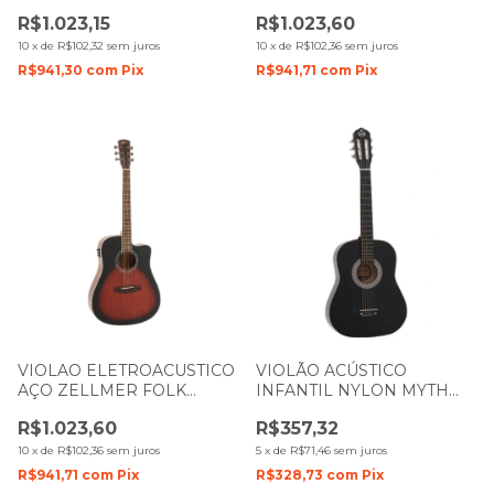
PILGRIM MAHOGANY
HERITAGE MAHOGANY
R$1.023,15
R$1.023,60
FOSCO COM CAPA 1620
FOSCO COM CAPA 1626
10
x
de
R$102,32
sem juros
10
x
de
R$102,36
sem juros
R$941,30
com
Pix
R$941,71
com
Pix
VIOLAO ELETROACUSTICO
VIOLÃO ACÚSTICO
AÇO ZELLMER FOLK
INFANTIL NYLON MYTH
HERITAGE BROWNBURST
ZELLMER 3 4 MT36N
R$1.023,60
R$357,32
FOSCO COM CAPA
PRETO 1088
10
x
de
R$102,36
sem juros
5
x
de
R$71,46
sem juros
R$941,71
com
Pix
R$328,73
com
Pix