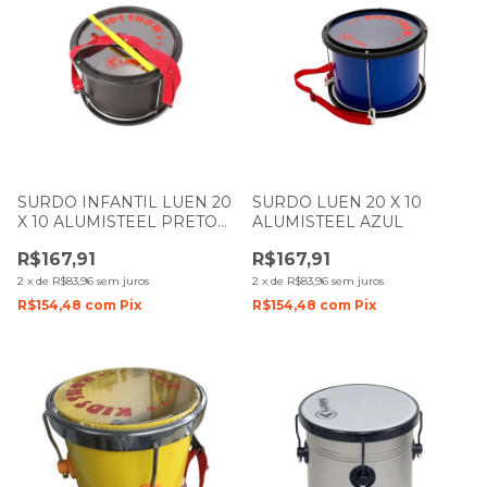
SURDO INFANTIL LUEN 20
SURDO LUEN 20 X 10
X 10 ALUMISTEEL PRETO
ALUMISTEEL AZUL
FOSCO
R$167,91
R$167,91
2
x
de
R$83,96
sem juros
2
x
de
R$83,96
sem juros
R$154,48
com
Pix
R$154,48
com
Pix