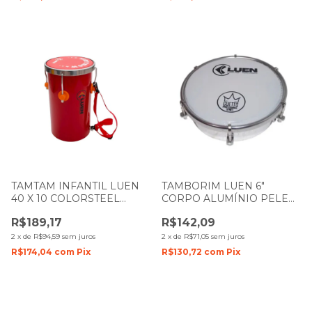
TAMTAM INFANTIL LUEN
TAMBORIM LUEN 6"
40 X 10 COLORSTEEL
CORPO ALUMÍNIO PELE
VERMELHO PELE
LEITOSA GUETTO 49076
R$189,17
R$142,09
VERMELHA
2
x
de
R$94,59
sem juros
2
x
de
R$71,05
sem juros
R$174,04
com
Pix
R$130,72
com
Pix