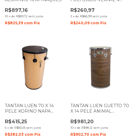
AFINAÇÕES 23213
R$897,16
R$260,97
10
x
de
R$89,72
sem juros
3
x
de
R$86,99
sem juros
R$825,39
com
Pix
R$240,09
com
Pix
TANTAN LUEN 70 X 14
TANTAN LUEN GUETTO 70
PELE KORINO NAPA
X 14 PELE ANIMAL
FOLHEADO VERNIZ
FOLHEADO IMBUIA 49028
R$415,25
R$981,20
5
x
de
R$83,05
sem juros
10
x
de
R$98,12
sem juros
R$382,03
com
Pix
R$902,70
com
Pix