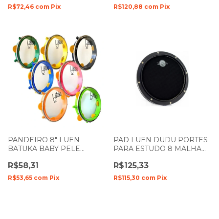
R$72,46
com
Pix
R$120,88
com
Pix
PANDEIRO 8" LUEN
PAD LUEN DUDU PORTES
BATUKA BABY PELE
PARA ESTUDO 8 MALHA
CRISTAL CORPO ABS
DUPLA SILENT
R$58,31
R$125,33
CORES 60046
R$53,65
com
Pix
R$115,30
com
Pix