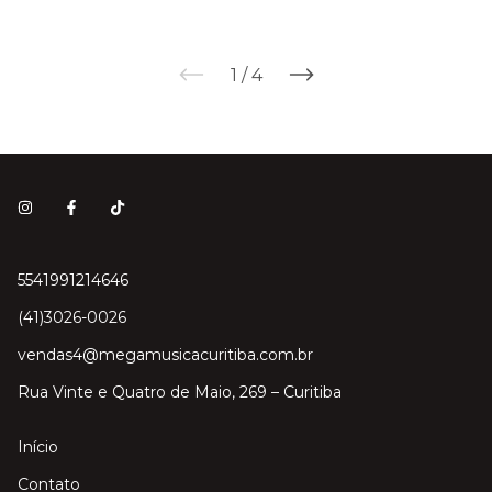
1
/
4
5541991214646
(41)3026-0026
vendas4@megamusicacuritiba.com.br
Rua Vinte e Quatro de Maio, 269 – Curitiba
Início
Contato