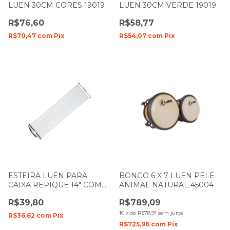
LUEN 30CM CORES 19019
LUEN 30CM VERDE 19019
R$76,60
R$58,77
R$70,47
com
Pix
R$54,07
com
Pix
ESTEIRA LUEN PARA
BONGO 6 X 7 LUEN PELE
CAIXA REPIQUE 14" COM
ANIMAL NATURAL 45004
24 FIOS 13030
R$39,80
R$789,09
10
x
de
R$78,91
sem juros
R$36,62
com
Pix
R$725,96
com
Pix