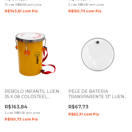
10
x
de
R$80,83
sem juros
2
x
de
R$81,92
sem juros
R$743,61
com
Pix
R$150,73
com
Pix
REBOLO INFANTIL LUEN
PELE DE BATERIA
35 X 08 COLOSTEEL
TRANSPARENTE 13" LUEN
AMARELO PELE BRANCA
DUDU PORTES FILME
R$163,84
R$67,73
91016AM
DUPLO
2
x
de
R$81,92
sem juros
R$62,31
com
Pix
R$150,73
com
Pix