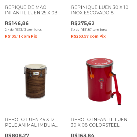
REPIQUE DE MAO
REPINIQUE LUEN 30 X 10
INFANTIL LUEN 25 X 08
INOX ESCOVADO 8
COLORSTEEL VERMELHO
AFINAÇÕES 27053
R$146,86
R$275,62
PELE TRANSPARENTE
2
x
de
R$73,43
sem juros
3
x
de
R$91,87
sem juros
R$135,11
com
Pix
R$253,57
com
Pix
REBOLO LUEN 45 X 12
REBOLO INFANTIL LUEN
PELE ANIMAL IMBUIA
30 X 08 COLORSTEEL
GUETTO 49005
VERMELHO PELE
R$808,27
R$163,84
VERMELHA