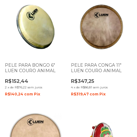
PELE PARA BONGO 6"
PELE PARA CONGA 11"
LUEN COURO ANIMAL
LUEN COURO ANIMAL
R$152,44
R$347,25
2
x
de
R$76,22
sem juros
4
x
de
R$86,81
sem juros
R$140,24
com
Pix
R$319,47
com
Pix