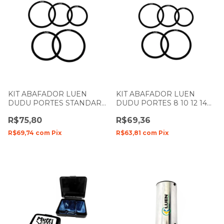
KIT ABAFADOR LUEN
KIT ABAFADOR LUEN
DUDU PORTES STANDART
DUDU PORTES 8 10 12 14
10 12 13 14 16 MUFFLE RING
MUFFLE RING BLACK
R$75,80
R$69,36
BLACK
R$69,74
com
Pix
R$63,81
com
Pix