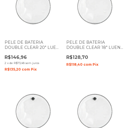
PELE DE BATERIA
PELE DE BATERIA
DOUBLE CLEAR 20" LUEN
DOUBLE CLEAR 18" LUEN
DUDU PORTES FILME
DUDU PORTES FILME
R$146,96
R$128,70
DUPLO
DUPLO
2
x
de
R$73,48
sem juros
R$118,40
com
Pix
R$135,20
com
Pix