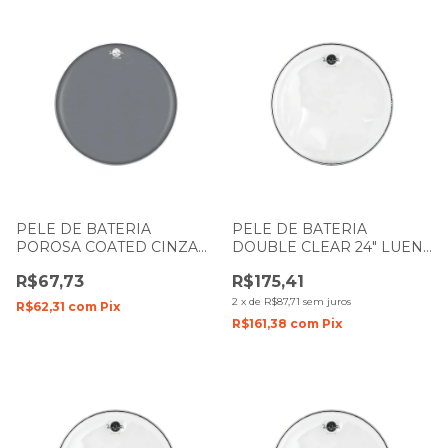
PELE DE BATERIA
PELE DE BATERIA
POROSA COATED CINZA
DOUBLE CLEAR 24" LUEN
8" LUEN DUDU PORTES
DUDU PORTES FILME
R$67,73
R$175,41
PREMIUM
DUPLO
2
x
de
R$87,71
sem juros
R$62,31
com
Pix
R$161,38
com
Pix