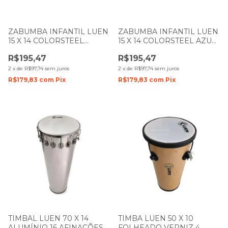
ZABUMBA INFANTIL LUEN
ZABUMBA INFANTIL LUEN
15 X 14 COLORSTEEL
15 X 14 COLORSTEEL AZUL
AMARELO PELE CRISTAL
PELE CRISTAL
R$195,47
R$195,47
2
x
de
R$97,74
sem juros
2
x
de
R$97,74
sem juros
R$179,83
com
Pix
R$179,83
com
Pix
TIMBAL LUEN 70 X 14
TIMBA LUEN 50 X 10
ALUMÍNIO 16 AFINAÇÕES
FOLHEADO VERNIZ 4