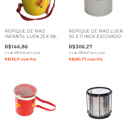
REPIQUE DE MAO
REPIQUE DE MAO LUEN
INFANTIL LUEN 25 X 08
30 X 11 INOX ESCOVADO
COLORSTEEL AMARELO
R$146,86
R$306,27
PELE TRANSPARENTE
2
x
de
R$73,43
sem juros
4
x
de
R$76,57
sem juros
R$135,11
com
Pix
R$281,77
com
Pix