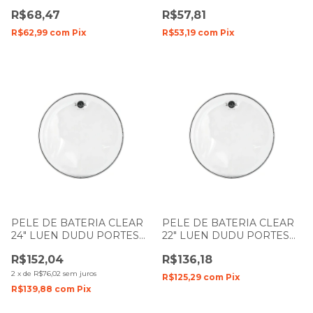
DUDU PORTES FILME
DUDU PORTES FILME
R$68,47
R$57,81
DUPLO
DUPLO
R$62,99
com
Pix
R$53,19
com
Pix
PELE DE BATERIA CLEAR
PELE DE BATERIA CLEAR
24" LUEN DUDU PORTES
22" LUEN DUDU PORTES
FILME SIMPLES
FILME SIMPLES
R$152,04
R$136,18
2
x
de
R$76,02
sem juros
R$125,29
com
Pix
R$139,88
com
Pix