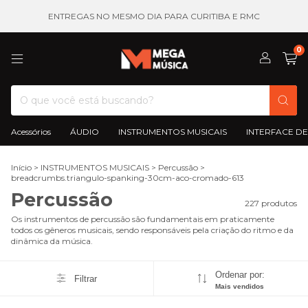
ENTREGAS NO MESMO DIA PARA CURITIBA E RMC
0
Acessórios
ÁUDIO
INSTRUMENTOS MUSICAIS
INTERFACE DE
Início
>
INSTRUMENTOS MUSICAIS
>
Percussão
>
breadcrumbs.triangulo-spanking-30cm-aco-cromado-613
Percussão
227 produtos
Os instrumentos de percussão são fundamentais em praticamente
todos os gêneros musicais, sendo responsáveis pela criação do ritmo e da
dinâmica da música.
Ordenar por:
Filtrar
Mais vendidos