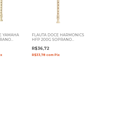
E YAMAHA
FLAUTA DOCE HARMONICS
PRANO
HFP 200G SOPRANO
EM C (DÓ)
GERMANICA EM C (DÓ)
R$36,72
ix
R$33,78
com
Pix