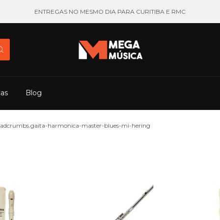
ENTREGAS NO MESMO DIA PARA CURITIBA E RMC
cas
Blog
eadcrumbs.gaita-harmonica-master-blues-mi-hering