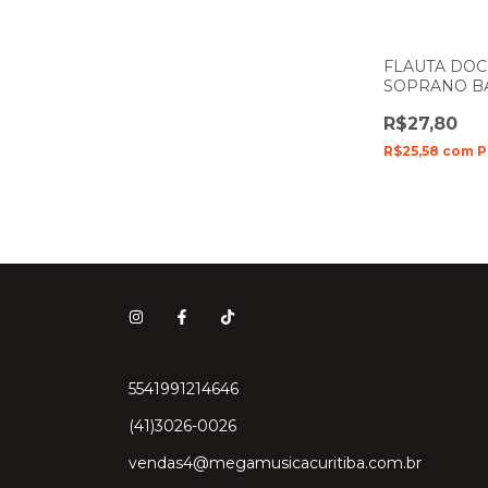
FLAUTA DOC
SOPRANO B
TENNESSEE E
R$27,80
R$25,58
com
P
5541991214646
(41)3026-0026
vendas4@megamusicacuritiba.com.br