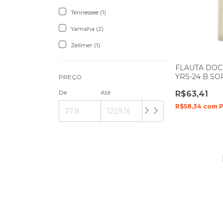
Tennessee (1)
Yamaha (2)
Zellmer (1)
FLAUTA DO
YRS-24 B S
PREÇO
BARROCO EM 
De
Até
R$63,41
R$58,34
com
P