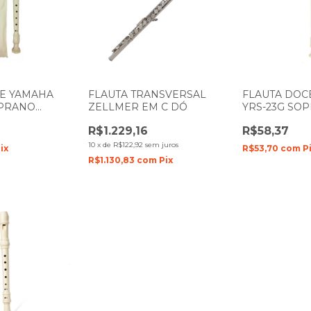
CE YAMAHA
FLAUTA TRANSVERSAL
FLAUTA DOC
OPRANO
ZELLMER EM C DÓ
YRS-23G SO
B (SI)
GERMANICA 
R$1.229,16
R$58,37
10
x
de
R$122,92
sem juros
ix
R$53,70
com
P
R$1.130,83
com
Pix