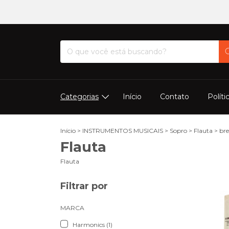
Categorias
Início
Contato
Políti
Início
>
INSTRUMENTOS MUSICAIS
>
Sopro
>
Flauta
>
br
Flauta
Flauta
Filtrar por
MARCA
Harmonics (1)