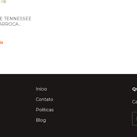
E TENNESSEE
ARROCA
M B (SI)
ix
Início
Q
Contato
Ca
Políticas
Blog