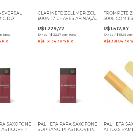
NSVERSAL
CLARINETE ZELLMER ZCL-
TROMPETE Z
 C DÓ
600N 17 CHAVES AFINAÇÃO
300L COM E
EM SiB
(Sib)1217
R$1.229,72
R$1.512,87
m juros
10
x
de
R$122,97
sem juros
10
x
de
R$151,29
sem
m
Pix
R$1.131,34
com
Pix
R$1.391,84
co
ARA SAXOFONE
PALHETA PARA SAXOFONE
PALHETA SA
LASTICOVER
SOPRANO PLASTICOVER
ALTO2.5 BA