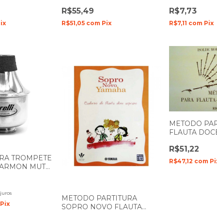
IO
BY DADDARIO
R$55,49
R$7,73
0 N-2
RRP05SSX150 N-1.5
ix
R$51,05
com
Pix
R$7,11
com
Pix
METODO PAR
FLAUTA DOC
RB- 0058 RI
R$51,22
ARA TROMPETE
R$47,12
com
Pi
HARMON MUTE
LI TA115
juros
METODO PARTITURA
Pix
SOPRO NOVO FLAUTA
DOCE SOPRANO YAMAHA