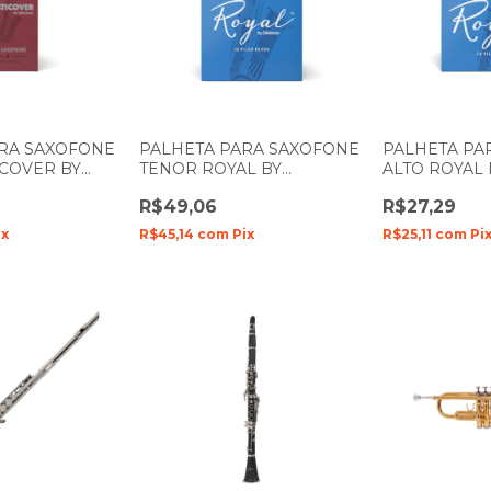
ARA SAXOFONE
PALHETA PARA SAXOFONE
PALHETA PA
ICOVER BY
TENOR ROYAL BY
ALTO ROYAL
RP05ASX150
DADDARIO N-3
N-3
R$49,06
R$27,29
ix
R$45,14
com
Pix
R$25,11
com
Pi