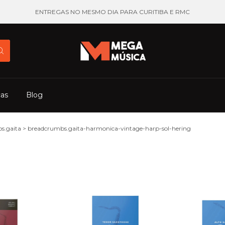
ENTREGAS NO MESMO DIA PARA CURITIBA E RMC
cas
Blog
s.gaita
>
breadcrumbs.gaita-harmonica-vintage-harp-sol-hering