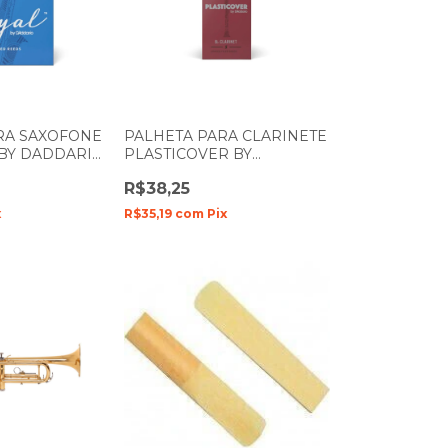
RA SAXOFONE
PALHETA PARA CLARINETE
 BY DADDARIO
PLASTICOVER BY
DADDARIO Bb N-1
R$38,25
RRP05BCL100
x
R$35,19
com
Pix