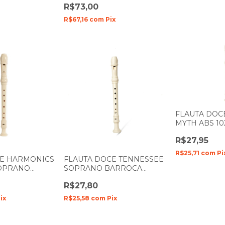
R$73,00
379- M
R$67,16
com
Pix
FLAUTA DOC
MYTH ABS 10
R$27,95
R$25,71
com
Pi
CE HARMONICS
FLAUTA DOCE TENNESSEE
SOPRANO
SOPRANO BARROCA
EM C (DÓ)
TENNESSEE EM B (SI)
R$27,80
ix
R$25,58
com
Pix