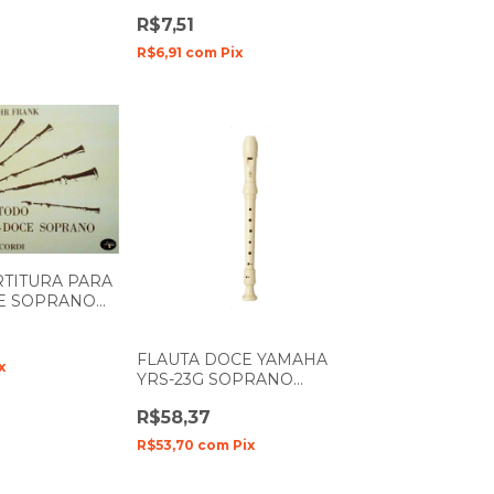
R$7,51
R$6,91
com
Pix
TITURA PARA
E SOPRANO
CORDI
FLAUTA DOCE YAMAHA
x
YRS-23G SOPRANO
GERMANICA EM C (DÓ)
R$58,37
R$53,70
com
Pix