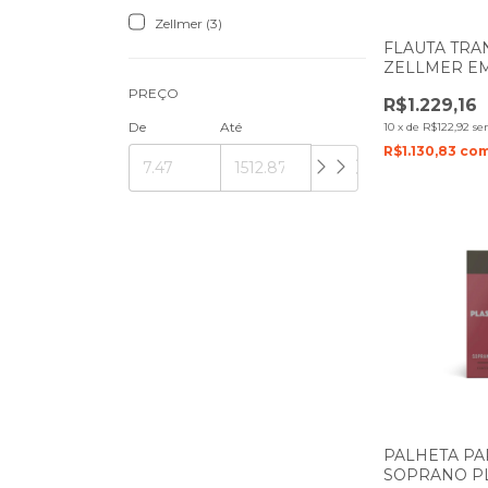
Zellmer (3)
FLAUTA TRA
ZELLMER EM
PREÇO
R$1.229,16
De
Até
10
x
de
R$122,92
se
R$1.130,83
co
PALHETA P
SOPRANO P