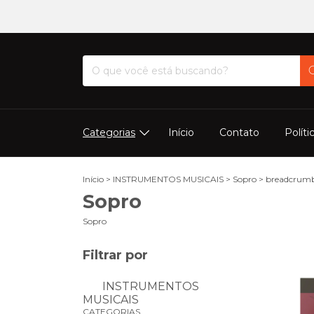
Categorias
Início
Contato
Políti
Início
>
INSTRUMENTOS MUSICAIS
>
Sopro
>
breadcrumb
Sopro
Sopro
Filtrar por
INSTRUMENTOS
MUSICAIS
CATEGORIAS