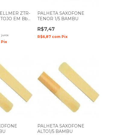
ELLMER ZTR-
PALHETA SAXOFONE
STOJO EM Bb
TENOR 1/5 BAMBU
R$7,47
 juros
R$6,87
com
Pix
m
Pix
XOFONE
PALHETA SAXOFONE
MBU
ALTO1/5 BAMBU