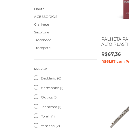
Flauta
ACESSÓRIOS
Clarinete
Saxofone
PALHETA P
Trombone
ALTO PLAST
Trompete
DADDARIO R
R$67,36
N-1.5
R$61,97
com
P
MARCA
Daddario (6)
Harmonics (1)
Outros (5)
Tennessee (1)
Torelli (1)
Yamaha (2)