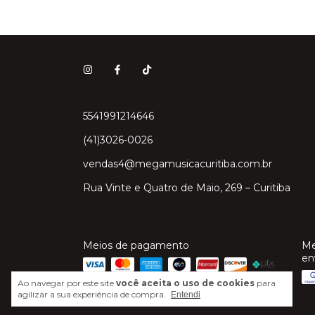
5541991214646
(41)3026-0026
vendas4@megamusicacuritiba.com.br
Rua Vinte e Quatro de Maio, 269 – Curitiba
Meios de pagamento
Me
en
Ao navegar por este site
você aceita o uso de cookies
para
agilizar a sua experiência de compra.
Entendi