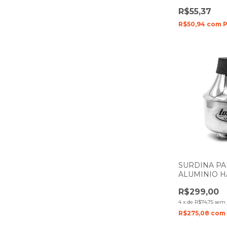
BY DADDAR
R$55,37
RRP05SSX20
R$50,94
com
P
SURDINA P
ALUMINIO 
WA WA TOREL
R$299,00
4
x
de
R$74,75
sem 
R$275,08
com