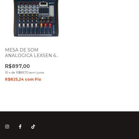
MESA DE SOM
ANALOGICA LEXSEN 6
CANAIS LMX6
R$897,00
10
x
de
R$89,70
sem juros
R$825,24
com
Pix