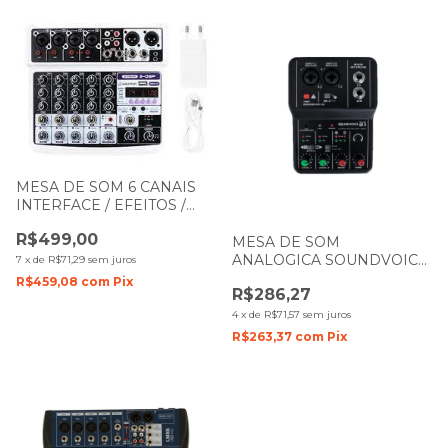
MESA DE SOM 6 CANAIS
INTERFACE / EFEITOS /
BLUETOOTH / DISPLAY /
R$499,00
PHANTOM POWER / ST-
MESA DE SOM
6DSP WALDMAN
ANALOGICA SOUNDVOICE
7
x
de
R$71,29
sem juros
2 CANAIS DELPHI-01 USB
R$459,08
com
Pix
R$286,27
4
x
de
R$71,57
sem juros
R$263,37
com
Pix