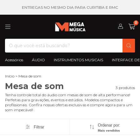
ENTREGAS NO MESMO DIA PARA CURITIBA E RMC
0
Acessórios
ÁUDIO
INSTRUMENTOS MUSICAIS
INTERFACE DE
Início
>
Mesa de som
Mesa de som
3 produtos
Tenha controle total do áudio com mesas de som de alta performance!
Perfeitas para gravações, eventos e estúdios. Modelos compactos e
profissionais. Confira nossas ofertas exclusivas e compre agora para um
som impecável!
Ordenar por:
Filtrar
Mais vendidos