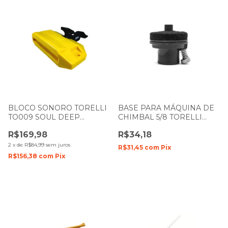
BLOCO SONORO TORELLI
BASE PARA MÁQUINA DE
TO009 SOUL DEEP
CHIMBAL 5/8 TORELLI
AGUDO AMARELO
BAU16 COM FELTRO E
R$169,98
R$34,18
ARRUELA
2
x
de
R$84,99
sem juros
R$31,45
com
Pix
R$156,38
com
Pix