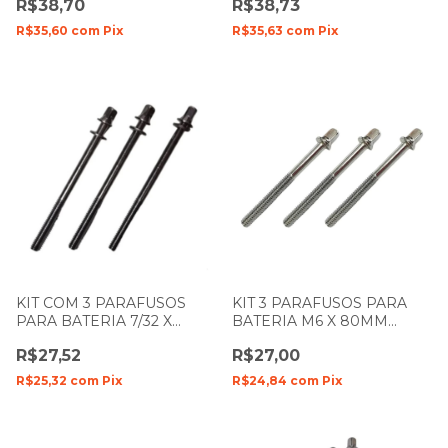
R$38,70
R$38,73
R$35,60
com
Pix
R$35,63
com
Pix
KIT COM 3 PARAFUSOS
KIT 3 PARAFUSOS PARA
PARA BATERIA 7/32 X
BATERIA M6 X 80MM
80MM ZELLMER 840
SPANKING 274
R$27,52
R$27,00
R$25,32
com
Pix
R$24,84
com
Pix