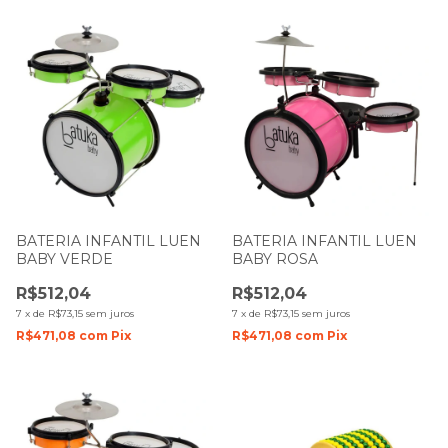
BATERIA INFANTIL LUEN
BATERIA INFANTIL LUEN
BABY VERDE
BABY ROSA
R$512,04
R$512,04
7
x
de
R$73,15
sem juros
7
x
de
R$73,15
sem juros
R$471,08
com
Pix
R$471,08
com
Pix