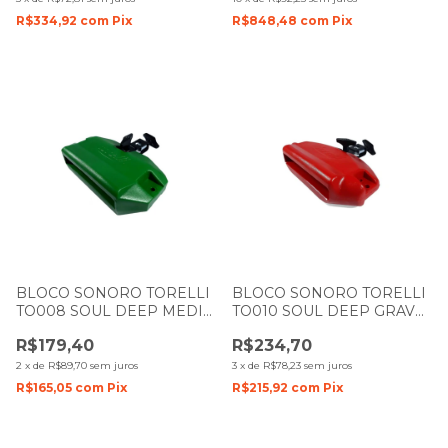
R$334,92
com
Pix
R$848,48
com
Pix
BLOCO SONORO TORELLI
BLOCO SONORO TORELLI
TO008 SOUL DEEP MEDIO
TO010 SOUL DEEP GRAVE
GRAVE VERDE
VERMELHO
R$179,40
R$234,70
2
x
de
R$89,70
sem juros
3
x
de
R$78,23
sem juros
R$165,05
com
Pix
R$215,92
com
Pix