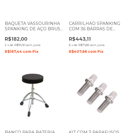
BAQUETA VASSOURINHA
CARRILHAO SPANKING
SPANKING DE AÇO BRUSH
COM 36 BARRAS DE
4195
ALUMINIO NATURAL
R$182,00
R$443,11
2
x
de
R$91,00
sem juros
6
x
de
R$73,85
sem juros
R$167,44
com
Pix
R$407,66
com
Pix
BANCO PARA BATERIA
KIT COM 3 PARAFUSOS