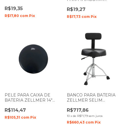
SPANKING 479
VANGUARDA BY ZELLMER
R$19,35
R$19,27
6" LEITOSA 476
R$17,80
com
Pix
R$17,73
com
Pix
PELE PARA CAIXA DE
BANCO PARA BATERIA
BATERIA ZELLMER 14"
ZELLMER SELIM
POROSA BLACK PHONIC
PNEUMATICO COM
R$114,47
R$717,86
PRETA 1416
ENCOSTO 23.4 PRETO 1020
10
x
de
R$71,79
sem juros
R$105,31
com
Pix
R$660,43
com
Pix