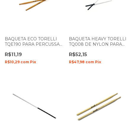
BAQUETA ECO TORELLI
BAQUETA HEAVY TORELLI
TQE190 PARA PERCUSSAO
TQ008 DE NYLON PARA
COM PONTA OLIVA
BACURINHA COM GRIP
R$11,19
R$52,15
UNIDADE
R$10,29
com
Pix
R$47,98
com
Pix