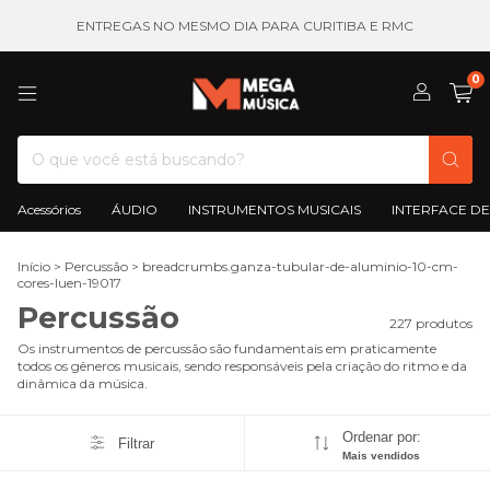
ENTREGAS NO MESMO DIA PARA CURITIBA E RMC
0
Acessórios
ÁUDIO
INSTRUMENTOS MUSICAIS
INTERFACE DE
Início
>
Percussão
>
breadcrumbs.ganza-tubular-de-aluminio-10-cm-
cores-luen-19017
Percussão
227 produtos
Os instrumentos de percussão são fundamentais em praticamente
todos os gêneros musicais, sendo responsáveis pela criação do ritmo e da
dinâmica da música.
Ordenar por:
Filtrar
Mais vendidos