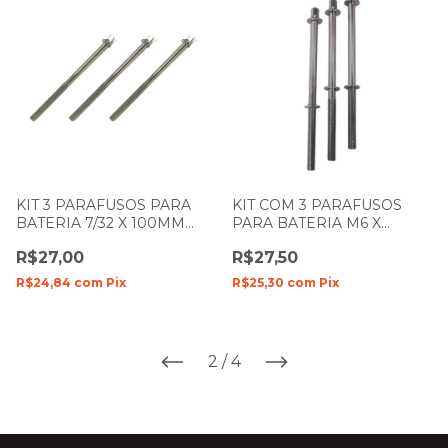
KIT 3 PARAFUSOS PARA
KIT COM 3 PARAFUSOS
BATERIA 7/32 X 100MM
PARA BATERIA M6 X
SPANKING 836
100MM ZELLMER 313
R$27,00
R$27,50
R$24,84
com
Pix
R$25,30
com
Pix
2
/
4