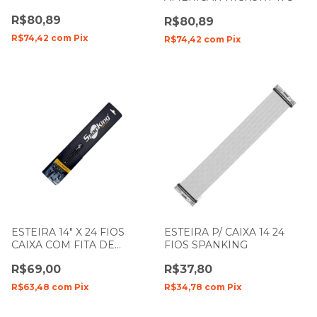
R$80,89
R$80,89
R$74,42
com
Pix
R$74,42
com
Pix
ESTEIRA 14" X 24 FIOS
ESTEIRA P/ CAIXA 14 24
CAIXA COM FITA DE
FIOS SPANKING
TECIDO SNARE PRO WIRE
R$69,00
R$37,80
SPANKING 891
R$63,48
com
Pix
R$34,78
com
Pix