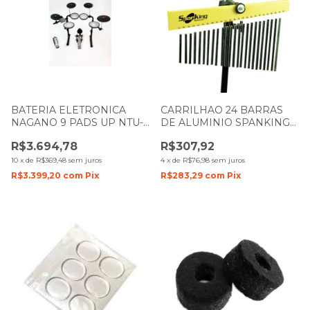
BATERIA ELETRONICA
CARRILHAO 24 BARRAS
NAGANO 9 PADS UP NTU-
DE ALUMINIO SPANKING
01
MARFIM
R$3.694,78
R$307,92
10
x
de
R$369,48
sem juros
4
x
de
R$76,98
sem juros
R$3.399,20
com
Pix
R$283,29
com
Pix