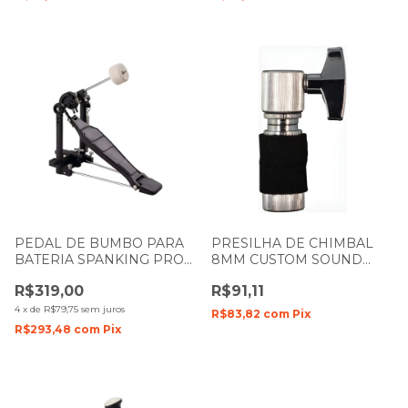
PEDAL DE BUMBO PARA
PRESILHA DE CHIMBAL
BATERIA SPANKING PRO
8MM CUSTOM SOUND
FIRE 22.3
DRUMS CSDP-02
R$319,00
R$91,11
4
x
de
R$79,75
sem juros
R$83,82
com
Pix
R$293,48
com
Pix