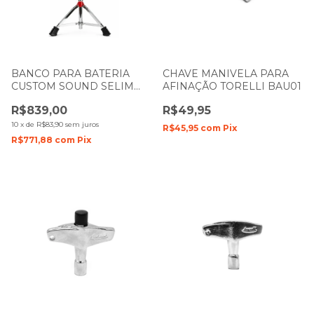
BANCO PARA BATERIA
CHAVE MANIVELA PARA
CUSTOM SOUND SELIM
AFINAÇÃO TORELLI BAU01
CSDB-03 COM ENCOSTO E
R$839,00
R$49,95
ROSCA
10
x
de
R$83,90
sem juros
R$45,95
com
Pix
R$771,88
com
Pix