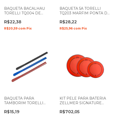
BAQUETA BACALHAU
BAQUETA 5A TORELLI
TORELLI TQ004 DE
TQ203 MARFIM PONTA DE
NYLON PARA ZABUMBA
MADEIRA
R$22,38
R$28,22
UNIDADE
R$20,59
com
Pix
R$25,96
com
Pix
BAQUETA PARA
KIT PELE PARA BATERIA
TAMBORIM TORELLI
ZELLMER SIGNATURE
TQ003 TRIPLA UNIDADE
ALEXANDRE FININHO 10"
R$15,19
R$702,05
12" 14" 16" 22" VERMELHA