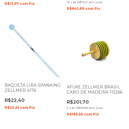
1753
10
x
de
R$70,21
sem juros
R$13,97
com
Pix
R$645,89
com
Pix
BAQUETA LIRA SPANKING
AFUXE ZELLMER BRASIL
ZELLMER 4176
CABO DE MADEIRA 112266
R$22,40
R$201,70
R$20,61
com
Pix
2
x
de
R$100,85
sem juros
R$185,56
com
Pix