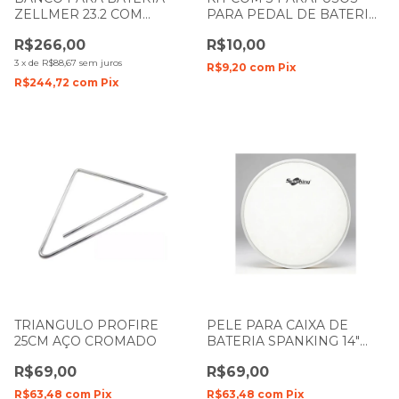
ZELLMER 23.2 COM
PARA PEDAL DE BATERIA
AJUSTE DE ALTURA
SPANKING 081
R$266,00
R$10,00
3
x
de
R$88,67
sem juros
R$9,20
com
Pix
R$244,72
com
Pix
TRIANGULO PROFIRE
PELE PARA CAIXA DE
25CM AÇO CROMADO
BATERIA SPANKING 14"
POROSA 242
R$69,00
R$69,00
R$63,48
com
Pix
R$63,48
com
Pix