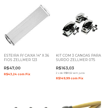
ESTEIRA P/ CAIXA 14" X 36
KIT COM 3 CANOAS PARA
FIOS ZELLMER 123
SURDO ZELLMER 075
R$47,00
R$163,03
2
x
de
R$81,52
sem juros
R$43,24
com
Pix
R$149,99
com
Pix