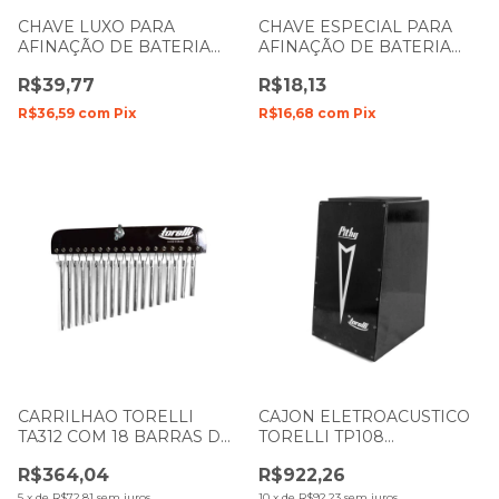
CHAVE LUXO PARA
CHAVE ESPECIAL PARA
AFINAÇÃO DE BATERIA
AFINAÇÃO DE BATERIA
TORELLI TA142
TORELLI TA141
R$39,77
R$18,13
R$36,59
com
Pix
R$16,68
com
Pix
CARRILHAO TORELLI
CAJON ELETROACUSTICO
TA312 COM 18 BARRAS DE
TORELLI TP108
ALUMINIO PRETO
INCLINADO A PITHY
R$364,04
R$922,26
PRETO
5
x
de
R$72,81
sem juros
10
x
de
R$92,23
sem juros