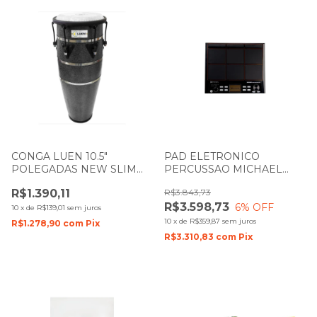
CONGA LUEN 10.5"
PAD ELETRONICO
POLEGADAS NEW SLIM
PERCUSSAO MICHAEL
PELE SINTÉTICA FIBER
DMX600
R$1.390,11
R$3.843,73
CONTROL PRETA
R$3.598,73
6
% OFF
10
x
de
R$139,01
sem juros
10
x
de
R$359,87
sem juros
R$1.278,90
com
Pix
R$3.310,83
com
Pix