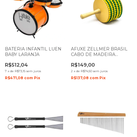
BATERIA INFANTIL LUEN
AFUXE ZELLMER BRASIL
BABY LARANJA
CABO DE MADEIRA
PEQUENO 112616
R$512,04
R$149,00
7
x
de
R$73,15
sem juros
2
x
de
R$74,50
sem juros
R$471,08
com
Pix
R$137,08
com
Pix