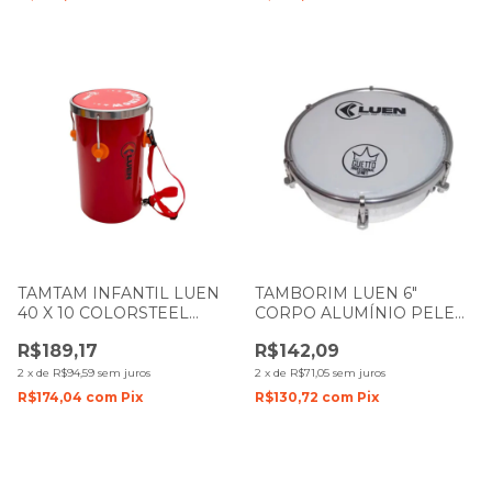
TAMTAM INFANTIL LUEN
TAMBORIM LUEN 6"
40 X 10 COLORSTEEL
CORPO ALUMÍNIO PELE
VERMELHO PELE
LEITOSA GUETTO 49076
R$189,17
R$142,09
VERMELHA
2
x
de
R$94,59
sem juros
2
x
de
R$71,05
sem juros
R$174,04
com
Pix
R$130,72
com
Pix