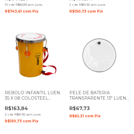
10
x
de
R$80,83
sem juros
2
x
de
R$81,92
sem juros
R$743,61
com
Pix
R$150,73
com
Pix
REBOLO INFANTIL LUEN
PELE DE BATERIA
35 X 08 COLOSTEEL
TRANSPARENTE 13" LUEN
AMARELO PELE BRANCA
DUDU PORTES FILME
R$163,84
R$67,73
91016AM
DUPLO
2
x
de
R$81,92
sem juros
R$62,31
com
Pix
R$150,73
com
Pix