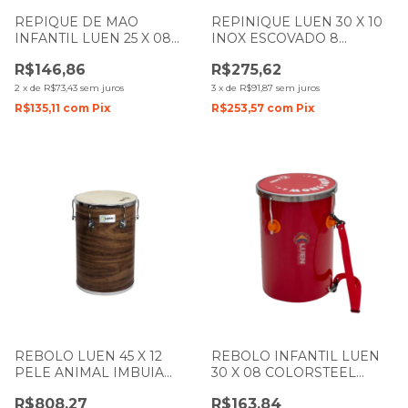
REPIQUE DE MAO
REPINIQUE LUEN 30 X 10
INFANTIL LUEN 25 X 08
INOX ESCOVADO 8
COLORSTEEL VERMELHO
AFINAÇÕES 27053
R$146,86
R$275,62
PELE TRANSPARENTE
2
x
de
R$73,43
sem juros
3
x
de
R$91,87
sem juros
R$135,11
com
Pix
R$253,57
com
Pix
REBOLO LUEN 45 X 12
REBOLO INFANTIL LUEN
PELE ANIMAL IMBUIA
30 X 08 COLORSTEEL
GUETTO 49005
VERMELHO PELE
R$808,27
R$163,84
VERMELHA