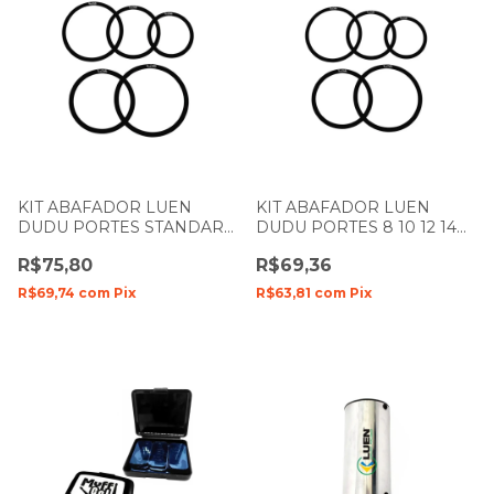
KIT ABAFADOR LUEN
KIT ABAFADOR LUEN
DUDU PORTES STANDART
DUDU PORTES 8 10 12 14
10 12 13 14 16 MUFFLE RING
MUFFLE RING BLACK
R$75,80
R$69,36
BLACK
R$69,74
com
Pix
R$63,81
com
Pix