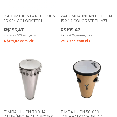
ZABUMBA INFANTIL LUEN
ZABUMBA INFANTIL LUEN
15 X 14 COLORSTEEL
15 X 14 COLORSTEEL AZUL
AMARELO PELE CRISTAL
PELE CRISTAL
R$195,47
R$195,47
2
x
de
R$97,74
sem juros
2
x
de
R$97,74
sem juros
R$179,83
com
Pix
R$179,83
com
Pix
TIMBAL LUEN 70 X 14
TIMBA LUEN 50 X 10
ALUMÍNIO 16 AFINAÇÕES
FOLHEADO VERNIZ 4