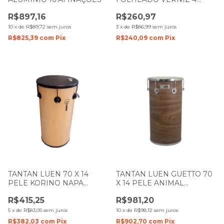
AFINAÇÕES 23213
R$897,16
R$260,97
10
x
de
R$89,72
sem juros
3
x
de
R$86,99
sem juros
R$825,39
com
Pix
R$240,09
com
Pix
TANTAN LUEN 70 X 14
TANTAN LUEN GUETTO 70
PELE KORINO NAPA
X 14 PELE ANIMAL
FOLHEADO VERNIZ
FOLHEADO IMBUIA 49028
R$415,25
R$981,20
5
x
de
R$83,05
sem juros
10
x
de
R$98,12
sem juros
R$382,03
com
Pix
R$902,70
com
Pix