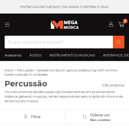
ENTREGAS NO MESMO DIA PARA CURITIBA E RMC
0
Acessórios
ÁUDIO
INSTRUMENTOS MUSICAIS
INTERFACE DE
Início
>
Percussão
>
breadcrumbs.kit-ganza-plastico-tg-549-ovinho-
torelli-colorido-5-unidades
Percussão
228 produtos
Os instrumentos de percussão são fundamentais em praticamente
todos os gêneros musicais, sendo responsáveis pela criação do ritmo e da
dinâmica da música.
Ordenar por:
Filtrar
Mais vendidos