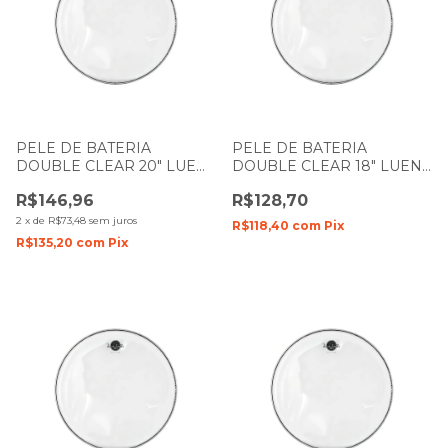
PELE DE BATERIA
PELE DE BATERIA
DOUBLE CLEAR 20" LUEN
DOUBLE CLEAR 18" LUEN
DUDU PORTES FILME
DUDU PORTES FILME
R$146,96
R$128,70
DUPLO
DUPLO
2
x
de
R$73,48
sem juros
R$118,40
com
Pix
R$135,20
com
Pix