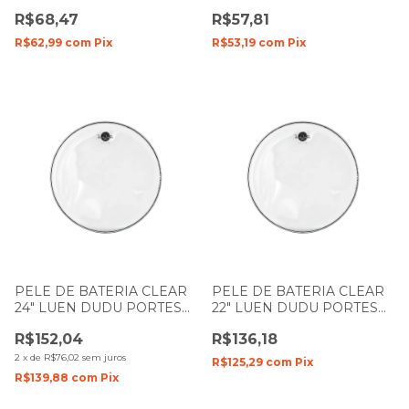
DUDU PORTES FILME
DUDU PORTES FILME
R$68,47
R$57,81
DUPLO
DUPLO
R$62,99
com
Pix
R$53,19
com
Pix
PELE DE BATERIA CLEAR
PELE DE BATERIA CLEAR
24" LUEN DUDU PORTES
22" LUEN DUDU PORTES
FILME SIMPLES
FILME SIMPLES
R$152,04
R$136,18
2
x
de
R$76,02
sem juros
R$125,29
com
Pix
R$139,88
com
Pix