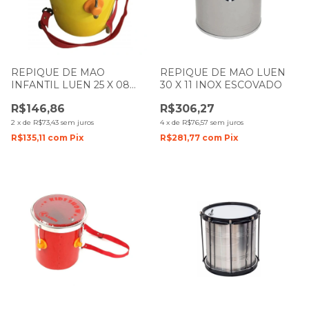
REPIQUE DE MAO
REPIQUE DE MAO LUEN
INFANTIL LUEN 25 X 08
30 X 11 INOX ESCOVADO
COLORSTEEL AMARELO
R$146,86
R$306,27
PELE TRANSPARENTE
2
x
de
R$73,43
sem juros
4
x
de
R$76,57
sem juros
R$135,11
com
Pix
R$281,77
com
Pix