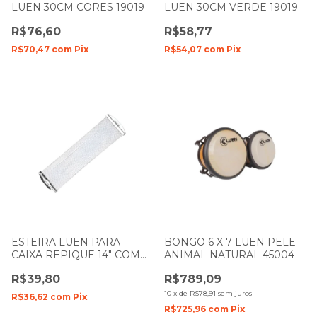
LUEN 30CM CORES 19019
LUEN 30CM VERDE 19019
R$76,60
R$58,77
R$70,47
com
Pix
R$54,07
com
Pix
ESTEIRA LUEN PARA
BONGO 6 X 7 LUEN PELE
CAIXA REPIQUE 14" COM
ANIMAL NATURAL 45004
24 FIOS 13030
R$39,80
R$789,09
10
x
de
R$78,91
sem juros
R$36,62
com
Pix
R$725,96
com
Pix