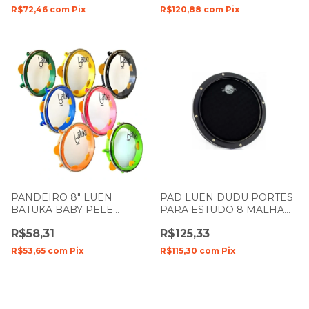
R$72,46
com
Pix
R$120,88
com
Pix
PANDEIRO 8" LUEN
PAD LUEN DUDU PORTES
BATUKA BABY PELE
PARA ESTUDO 8 MALHA
CRISTAL CORPO ABS
DUPLA SILENT
R$58,31
R$125,33
CORES 60046
R$53,65
com
Pix
R$115,30
com
Pix