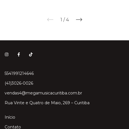
1
/
4
5541991214646
(41)3026-0026
vendas4@megamusicacuritiba.com.br
Rua Vinte e Quatro de Maio, 269 – Curitiba
Início
Contato