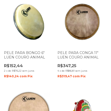
PELE PARA BONGO 6"
PELE PARA CONGA 11"
LUEN COURO ANIMAL
LUEN COURO ANIMAL
R$152,44
R$347,25
2
x
de
R$76,22
sem juros
4
x
de
R$86,81
sem juros
R$140,24
com
Pix
R$319,47
com
Pix