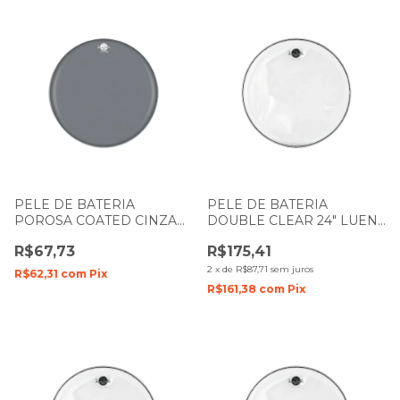
PELE DE BATERIA
PELE DE BATERIA
POROSA COATED CINZA
DOUBLE CLEAR 24" LUEN
8" LUEN DUDU PORTES
DUDU PORTES FILME
R$67,73
R$175,41
PREMIUM
DUPLO
2
x
de
R$87,71
sem juros
R$62,31
com
Pix
R$161,38
com
Pix