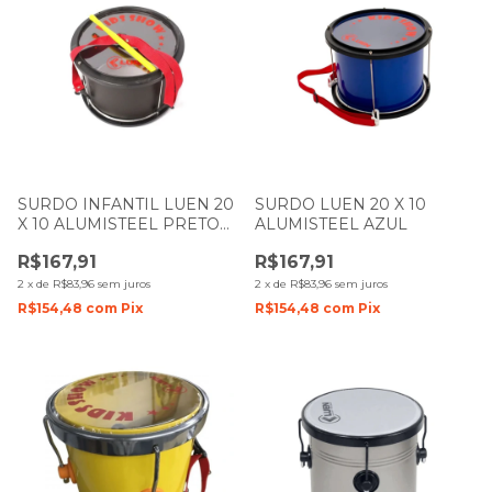
SURDO INFANTIL LUEN 20
SURDO LUEN 20 X 10
X 10 ALUMISTEEL PRETO
ALUMISTEEL AZUL
FOSCO
R$167,91
R$167,91
2
x
de
R$83,96
sem juros
2
x
de
R$83,96
sem juros
R$154,48
com
Pix
R$154,48
com
Pix