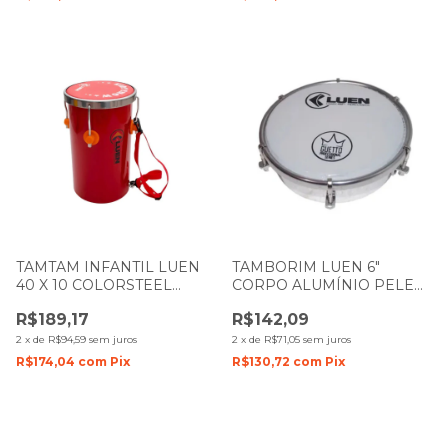
TAMTAM INFANTIL LUEN
TAMBORIM LUEN 6"
40 X 10 COLORSTEEL
CORPO ALUMÍNIO PELE
VERMELHO PELE
LEITOSA GUETTO 49076
R$189,17
R$142,09
VERMELHA
2
x
de
R$94,59
sem juros
2
x
de
R$71,05
sem juros
R$174,04
com
Pix
R$130,72
com
Pix