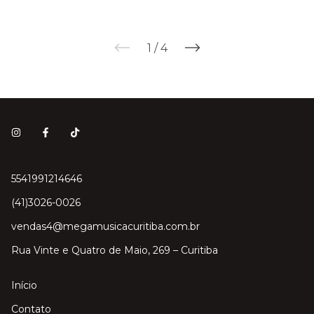
1
/
4
5541991214646
(41)3026-0026
vendas4@megamusicacuritiba.com.br
Rua Vinte e Quatro de Maio, 269 – Curitiba
Início
Contato