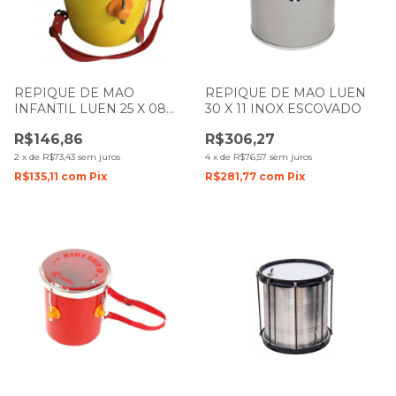
REPIQUE DE MAO
REPIQUE DE MAO LUEN
INFANTIL LUEN 25 X 08
30 X 11 INOX ESCOVADO
COLORSTEEL AMARELO
R$146,86
R$306,27
PELE TRANSPARENTE
2
x
de
R$73,43
sem juros
4
x
de
R$76,57
sem juros
R$135,11
com
Pix
R$281,77
com
Pix