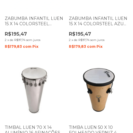
ZABUMBA INFANTIL LUEN
ZABUMBA INFANTIL LUEN
15 X 14 COLORSTEEL
15 X 14 COLORSTEEL AZUL
AMARELO PELE CRISTAL
PELE CRISTAL
R$195,47
R$195,47
2
x
de
R$97,74
sem juros
2
x
de
R$97,74
sem juros
R$179,83
com
Pix
R$179,83
com
Pix
TIMBAL LUEN 70 X 14
TIMBA LUEN 50 X 10
ALUMÍNIO 16 AFINAÇÕES
FOLHEADO VERNIZ 4