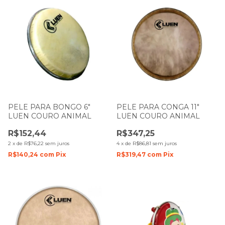
PELE PARA BONGO 6"
PELE PARA CONGA 11"
LUEN COURO ANIMAL
LUEN COURO ANIMAL
R$152,44
R$347,25
2
x
de
R$76,22
sem juros
4
x
de
R$86,81
sem juros
R$140,24
com
Pix
R$319,47
com
Pix