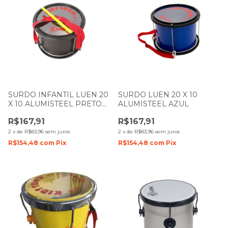
SURDO INFANTIL LUEN 20
SURDO LUEN 20 X 10
X 10 ALUMISTEEL PRETO
ALUMISTEEL AZUL
FOSCO
R$167,91
R$167,91
2
x
de
R$83,96
sem juros
2
x
de
R$83,96
sem juros
R$154,48
com
Pix
R$154,48
com
Pix