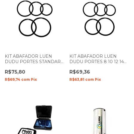
KIT ABAFADOR LUEN
KIT ABAFADOR LUEN
DUDU PORTES STANDART
DUDU PORTES 8 10 12 14
10 12 13 14 16 MUFFLE RING
MUFFLE RING BLACK
R$75,80
R$69,36
BLACK
R$69,74
com
Pix
R$63,81
com
Pix