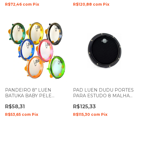
R$72,46
com
Pix
R$120,88
com
Pix
PANDEIRO 8" LUEN
PAD LUEN DUDU PORTES
BATUKA BABY PELE
PARA ESTUDO 8 MALHA
CRISTAL CORPO ABS
DUPLA SILENT
R$58,31
R$125,33
CORES 60046
R$53,65
com
Pix
R$115,30
com
Pix