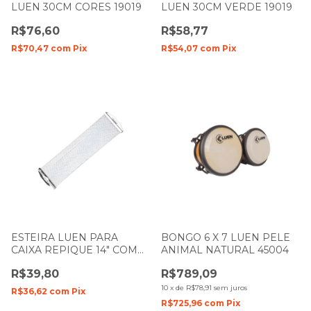
LUEN 30CM CORES 19019
LUEN 30CM VERDE 19019
R$76,60
R$58,77
R$70,47
com
Pix
R$54,07
com
Pix
ESTEIRA LUEN PARA
BONGO 6 X 7 LUEN PELE
CAIXA REPIQUE 14" COM
ANIMAL NATURAL 45004
24 FIOS 13030
R$39,80
R$789,09
10
x
de
R$78,91
sem juros
R$36,62
com
Pix
R$725,96
com
Pix