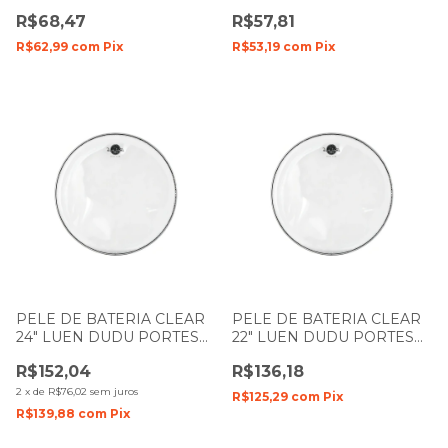
DUDU PORTES FILME
DUDU PORTES FILME
R$68,47
R$57,81
DUPLO
DUPLO
R$62,99
com
Pix
R$53,19
com
Pix
PELE DE BATERIA CLEAR
PELE DE BATERIA CLEAR
24" LUEN DUDU PORTES
22" LUEN DUDU PORTES
FILME SIMPLES
FILME SIMPLES
R$152,04
R$136,18
2
x
de
R$76,02
sem juros
R$125,29
com
Pix
R$139,88
com
Pix