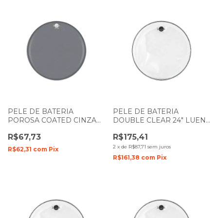
PELE DE BATERIA
PELE DE BATERIA
POROSA COATED CINZA
DOUBLE CLEAR 24" LUEN
8" LUEN DUDU PORTES
DUDU PORTES FILME
R$67,73
R$175,41
PREMIUM
DUPLO
2
x
de
R$87,71
sem juros
R$62,31
com
Pix
R$161,38
com
Pix