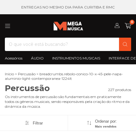
ENTREGAS NO MESMO DIA PARA CURITIBA E RMC
0
Acessórios
ÁUDIO
INSTRUMENTOS MUSICAIS
INTERFACE DE
Início
>
Percussão
>
breadcrumbs.rebolo-conico-10-x-45-pele-napa-
aluminio-light-contemporanea-1224lt
Percussão
227 produtos
Os instrumentos de percussão são fundamentais em praticamente
todos os gêneros musicais, sendo responsáveis pela criação do ritmo e da
dinâmica da música.
Ordenar por:
Filtrar
Mais vendidos