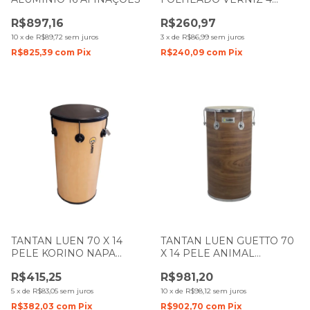
AFINAÇÕES 23213
R$897,16
R$260,97
10
x
de
R$89,72
sem juros
3
x
de
R$86,99
sem juros
R$825,39
com
Pix
R$240,09
com
Pix
TANTAN LUEN 70 X 14
TANTAN LUEN GUETTO 70
PELE KORINO NAPA
X 14 PELE ANIMAL
FOLHEADO VERNIZ
FOLHEADO IMBUIA 49028
R$415,25
R$981,20
5
x
de
R$83,05
sem juros
10
x
de
R$98,12
sem juros
R$382,03
com
Pix
R$902,70
com
Pix