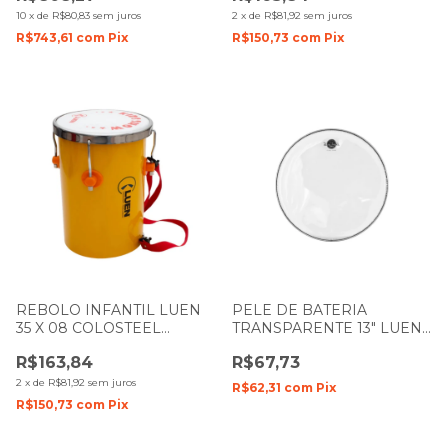
10
x
de
R$80,83
sem juros
2
x
de
R$81,92
sem juros
R$743,61
com
Pix
R$150,73
com
Pix
REBOLO INFANTIL LUEN
PELE DE BATERIA
35 X 08 COLOSTEEL
TRANSPARENTE 13" LUEN
AMARELO PELE BRANCA
DUDU PORTES FILME
R$163,84
R$67,73
91016AM
DUPLO
2
x
de
R$81,92
sem juros
R$62,31
com
Pix
R$150,73
com
Pix