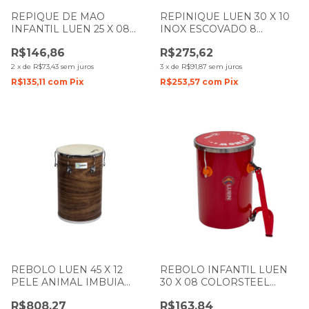
REPIQUE DE MAO
REPINIQUE LUEN 30 X 10
INFANTIL LUEN 25 X 08
INOX ESCOVADO 8
COLORSTEEL VERMELHO
AFINAÇÕES 27053
R$146,86
R$275,62
PELE TRANSPARENTE
2
x
de
R$73,43
sem juros
3
x
de
R$91,87
sem juros
R$135,11
com
Pix
R$253,57
com
Pix
REBOLO LUEN 45 X 12
REBOLO INFANTIL LUEN
PELE ANIMAL IMBUIA
30 X 08 COLORSTEEL
GUETTO 49005
VERMELHO PELE
R$808,27
R$163,84
VERMELHA