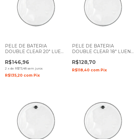
PELE DE BATERIA
PELE DE BATERIA
DOUBLE CLEAR 20" LUEN
DOUBLE CLEAR 18" LUEN
DUDU PORTES FILME
DUDU PORTES FILME
R$146,96
R$128,70
DUPLO
DUPLO
2
x
de
R$73,48
sem juros
R$118,40
com
Pix
R$135,20
com
Pix