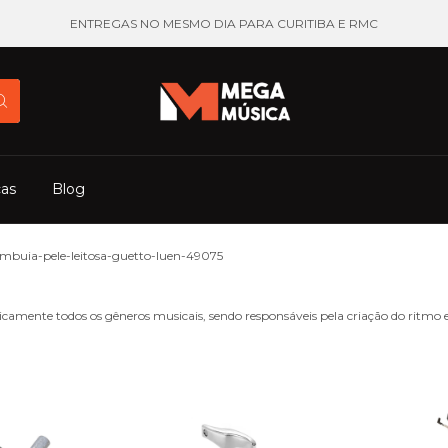
ENTREGAS NO MESMO DIA PARA CURITIBA E RMC
cas
Blog
buia-pele-leitosa-guetto-luen-49075
amente todos os gêneros musicais, sendo responsáveis pela criação do ritmo 