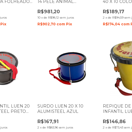
PA FOLHEADO
14 PELE ANIMAL
40 X 10 COL
FOLHEADO IMBUIA 49028
VERMELHO 
R$981,20
R$189,17
VERMELHA
juros
10
x
de
R$98,12
sem juros
2
x
de
R$94,59
sem 
Pix
R$902,70
com
Pix
R$174,04
com
NTIL LUEN 20
SURDO LUEN 20 X 10
REPIQUE DE
STEEL PRETO
ALUMISTEEL AZUL
INFANTIL LUE
COLORSTEE
R$167,91
R$146,86
PELE TRANS
juros
2
x
de
R$83,96
sem juros
2
x
de
R$73,43
sem j