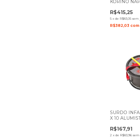
KORINO NA
VERNIZ
R$415,25
5
x
de
R$83,05
sem 
R$382,03
com
SURDO INFA
X 10 ALUMI
FOSCO
R$167,91
2
x
de
R$83,96
sem 