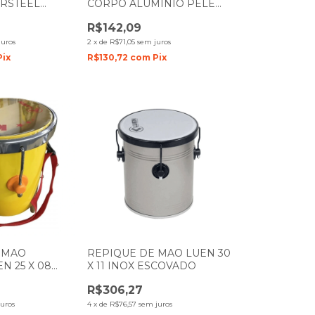
ORSTEEL
CORPO ALUMÍNIO PELE
PELE
LEITOSA GUETTO 49076
R$142,09
juros
2
x
de
R$71,05
sem juros
Pix
R$130,72
com
Pix
 MAO
REPIQUE DE MAO LUEN 30
N 25 X 08
X 11 INOX ESCOVADO
L AMARELO
R$306,27
PARENTE
uros
4
x
de
R$76,57
sem juros