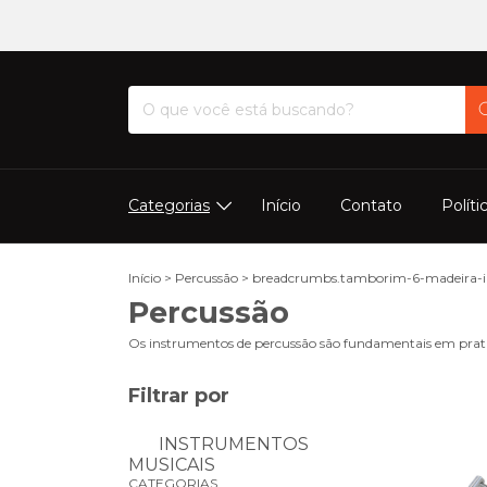
Categorias
Início
Contato
Políti
Início
>
Percussão
>
breadcrumbs.tamborim-6-madeira-im
Percussão
Os instrumentos de percussão são fundamentais em pratic
Filtrar por
INSTRUMENTOS
MUSICAIS
CATEGORIAS