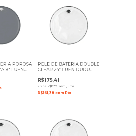
TERIA POROSA
PELE DE BATERIA DOUBLE
A 8" LUEN
CLEAR 24" LUEN DUDU
ES PREMIUM
PORTES FILME DUPLO
R$175,41
2
x
de
R$87,71
sem juros
x
R$161,38
com
Pix