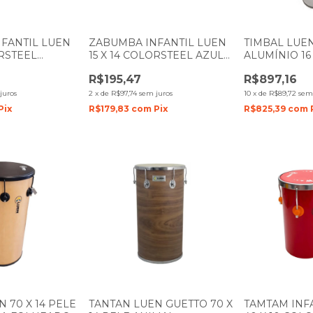
FANTIL LUEN
ZABUMBA INFANTIL LUEN
TIMBAL LUEN
ORSTEEL
15 X 14 COLORSTEEL AZUL
ALUMÍNIO 16
LE CRISTAL
PELE CRISTAL
R$195,47
R$897,16
juros
2
x
de
R$97,74
sem juros
10
x
de
R$89,72
sem
Pix
R$179,83
com
Pix
R$825,39
com
 70 X 14 PELE
TANTAN LUEN GUETTO 70 X
TAMTAM INF