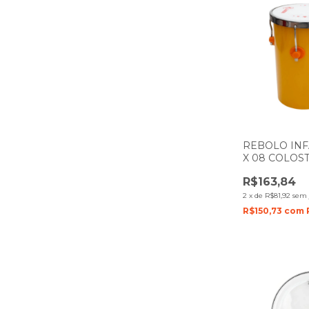
REBOLO INF
X 08 COLOS
PELE BRANC
R$163,84
2
x
de
R$81,92
sem 
R$150,73
com