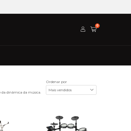
0
Ordenar por
e da dinâmica da música.