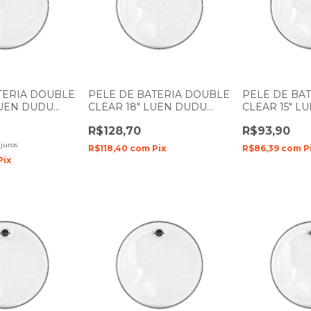
TERIA DOUBLE
PELE DE BATERIA DOUBLE
PELE DE BA
LUEN DUDU
CLEAR 18" LUEN DUDU
CLEAR 15" L
ME DUPLO
PORTES FILME DUPLO
PORTES FIL
R$128,70
R$93,90
juros
R$118,40
com
Pix
R$86,39
com
P
Pix