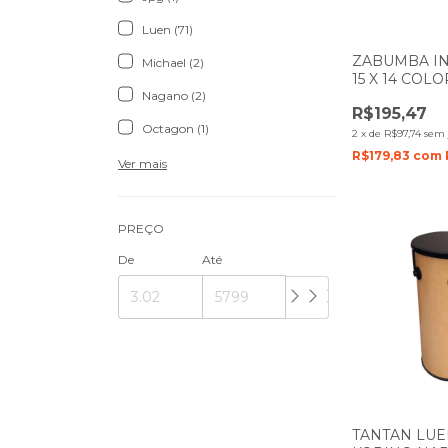
Luen (71)
ZABUMBA IN
Michael (2)
15 X 14 COL
Nagano (2)
AMARELO PE
R$195,47
Octagon (1)
2
x
de
R$97,74
sem 
R$179,83
com
Ver mais
PREÇO
De
Até
TANTAN LUEN