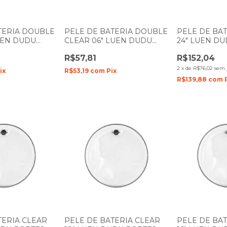
TERIA DOUBLE
PELE DE BATERIA DOUBLE
PELE DE BA
LUEN DUDU
CLEAR 06" LUEN DUDU
24" LUEN D
ME DUPLO
PORTES FILME DUPLO
FILME SIMP
R$57,81
R$152,04
2
x
de
R$76,02
sem 
ix
R$53,19
com
Pix
R$139,88
com
TERIA CLEAR
PELE DE BATERIA CLEAR
PELE DE BA