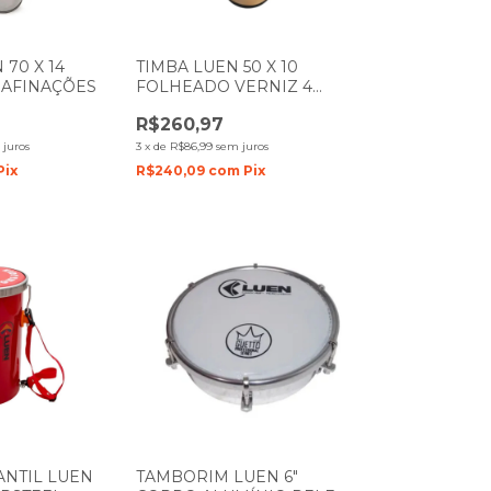
 70 X 14
TIMBA LUEN 50 X 10
 AFINAÇÕES
FOLHEADO VERNIZ 4
AFINAÇÕES 23213
R$260,97
 juros
3
x
de
R$86,99
sem juros
Pix
R$240,09
com
Pix
ANTIL LUEN
TAMBORIM LUEN 6"