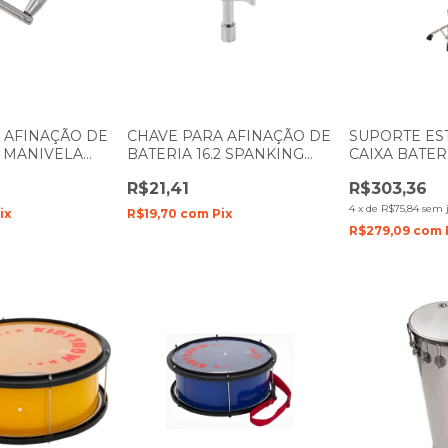
 AFINAÇÃO DE
CHAVE PARA AFINAÇÃO DE
SUPORTE ES
4 MANIVELA
BATERIA 16.2 SPANKING
CAIXA BATER
5
050
DMHS400
R$21,41
R$303,36
4
x
de
R$75,84
sem 
ix
R$19,70
com
Pix
R$279,09
com