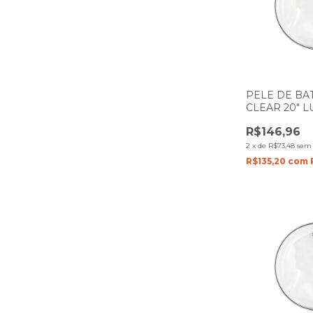
PELE DE BA
CLEAR 20" 
PORTES FIL
R$146,96
2
x
de
R$73,48
sem 
R$135,20
com