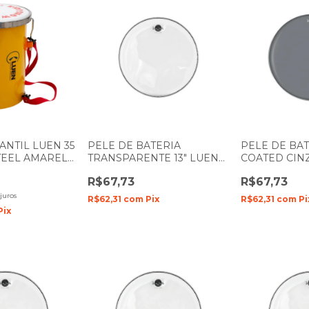
ANTIL LUEN 35
PELE DE BATERIA
PELE DE BA
TEEL AMARELO
TRANSPARENTE 13" LUEN
COATED CINZ
A 91016AM
DUDU PORTES FILME
DUDU PORT
R$67,73
R$67,73
DUPLO
juros
R$62,31
com
Pix
R$62,31
com
Pi
Pix