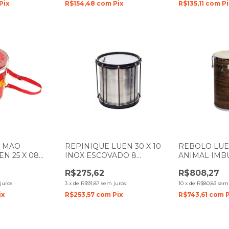
Pix
R$154,48
com
Pix
R$135,11
com
Pi
E MAO
REPINIQUE LUEN 30 X 10
REBOLO LUEN
EN 25 X 08
INOX ESCOVADO 8
ANIMAL IMB
L VERMELHO
AFINAÇÕES 27053
49005
R$275,62
R$808,27
SPARENTE
juros
3
x
de
R$91,87
sem juros
10
x
de
R$80,83
sem 
ix
R$253,57
com
Pix
R$743,61
com
P