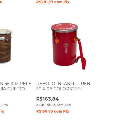
x
R$281,77
com
Pix
 45 X 12 PELE
REBOLO INFANTIL LUEN
UIA GUETTO
30 X 08 COLORSTEEL
VERMELHO PELE
R$163,84
VERMELHA
juros
2
x
de
R$81,92
sem juros
ix
R$150,73
com
Pix