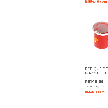
R$154,48
com
REPIQUE D
INFANTIL LU
COLORSTEE
R$146,86
PELE TRAN
2
x
de
R$73,43
sem 
R$135,11
com
P