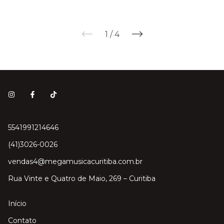
1
/
4
5541991214646
(41)3026-0026
vendas4@megamusicacuritiba.com.br
Rua Vinte e Quatro de Maio, 269 – Curitiba
Início
Contato