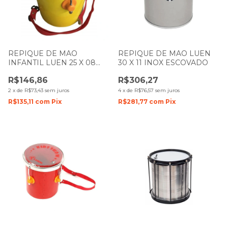
REPIQUE DE MAO
REPIQUE DE MAO LUEN
INFANTIL LUEN 25 X 08
30 X 11 INOX ESCOVADO
COLORSTEEL AMARELO
R$146,86
R$306,27
PELE TRANSPARENTE
2
x
de
R$73,43
sem juros
4
x
de
R$76,57
sem juros
R$135,11
com
Pix
R$281,77
com
Pix