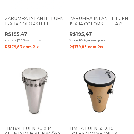
ZABUMBA INFANTIL LUEN
ZABUMBA INFANTIL LUEN
15 X 14 COLORSTEEL
15 X 14 COLORSTEEL AZUL
AMARELO PELE CRISTAL
PELE CRISTAL
R$195,47
R$195,47
2
x
de
R$97,74
sem juros
2
x
de
R$97,74
sem juros
R$179,83
com
Pix
R$179,83
com
Pix
TIMBAL LUEN 70 X 14
TIMBA LUEN 50 X 10
ALUMÍNIO 16 AFINAÇÕES
FOLHEADO VERNIZ 4