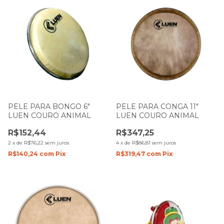
PELE PARA BONGO 6"
PELE PARA CONGA 11"
LUEN COURO ANIMAL
LUEN COURO ANIMAL
R$152,44
R$347,25
2
x
de
R$76,22
sem juros
4
x
de
R$86,81
sem juros
R$140,24
com
Pix
R$319,47
com
Pix