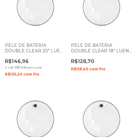
PELE DE BATERIA
PELE DE BATERIA
DOUBLE CLEAR 20" LUEN
DOUBLE CLEAR 18" LUEN
DUDU PORTES FILME
DUDU PORTES FILME
R$146,96
R$128,70
DUPLO
DUPLO
2
x
de
R$73,48
sem juros
R$118,40
com
Pix
R$135,20
com
Pix