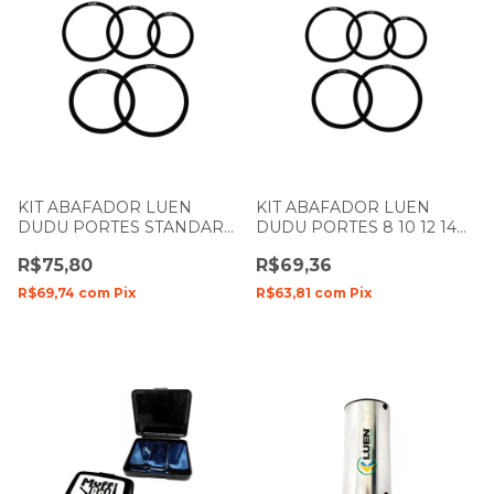
KIT ABAFADOR LUEN
KIT ABAFADOR LUEN
DUDU PORTES STANDART
DUDU PORTES 8 10 12 14
10 12 13 14 16 MUFFLE RING
MUFFLE RING BLACK
R$75,80
R$69,36
BLACK
R$69,74
com
Pix
R$63,81
com
Pix