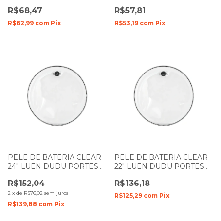
DUDU PORTES FILME
DUDU PORTES FILME
R$68,47
R$57,81
DUPLO
DUPLO
R$62,99
com
Pix
R$53,19
com
Pix
PELE DE BATERIA CLEAR
PELE DE BATERIA CLEAR
24" LUEN DUDU PORTES
22" LUEN DUDU PORTES
FILME SIMPLES
FILME SIMPLES
R$152,04
R$136,18
2
x
de
R$76,02
sem juros
R$125,29
com
Pix
R$139,88
com
Pix