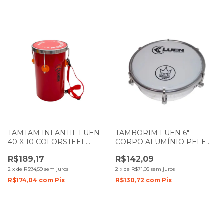
TAMTAM INFANTIL LUEN
TAMBORIM LUEN 6"
40 X 10 COLORSTEEL
CORPO ALUMÍNIO PELE
VERMELHO PELE
LEITOSA GUETTO 49076
R$189,17
R$142,09
VERMELHA
2
x
de
R$94,59
sem juros
2
x
de
R$71,05
sem juros
R$174,04
com
Pix
R$130,72
com
Pix