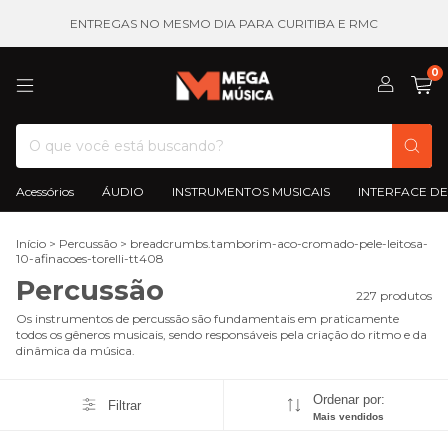
ENTREGAS NO MESMO DIA PARA CURITIBA E RMC
0
Acessórios
ÁUDIO
INSTRUMENTOS MUSICAIS
INTERFACE DE
Início
>
Percussão
>
breadcrumbs.tamborim-aco-cromado-pele-leitosa-
10-afinacoes-torelli-tt408
Percussão
227 produtos
Os instrumentos de percussão são fundamentais em praticamente
todos os gêneros musicais, sendo responsáveis pela criação do ritmo e da
dinâmica da música.
Ordenar por:
Filtrar
Mais vendidos