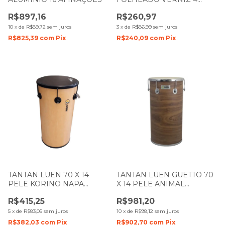
AFINAÇÕES 23213
R$897,16
R$260,97
10
x
de
R$89,72
sem juros
3
x
de
R$86,99
sem juros
R$825,39
com
Pix
R$240,09
com
Pix
TANTAN LUEN 70 X 14
TANTAN LUEN GUETTO 70
PELE KORINO NAPA
X 14 PELE ANIMAL
FOLHEADO VERNIZ
FOLHEADO IMBUIA 49028
R$415,25
R$981,20
5
x
de
R$83,05
sem juros
10
x
de
R$98,12
sem juros
R$382,03
com
Pix
R$902,70
com
Pix