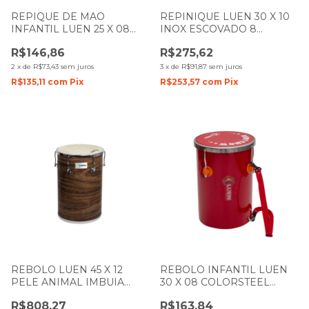
REPIQUE DE MAO
REPINIQUE LUEN 30 X 10
INFANTIL LUEN 25 X 08
INOX ESCOVADO 8
COLORSTEEL VERMELHO
AFINAÇÕES 27053
R$146,86
R$275,62
PELE TRANSPARENTE
2
x
de
R$73,43
sem juros
3
x
de
R$91,87
sem juros
R$135,11
com
Pix
R$253,57
com
Pix
REBOLO LUEN 45 X 12
REBOLO INFANTIL LUEN
PELE ANIMAL IMBUIA
30 X 08 COLORSTEEL
GUETTO 49005
VERMELHO PELE
R$808,27
R$163,84
VERMELHA