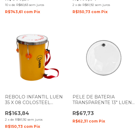
10
x
de
R$80,83
sem juros
2
x
de
R$81,92
sem juros
R$743,61
com
Pix
R$150,73
com
Pix
REBOLO INFANTIL LUEN
PELE DE BATERIA
35 X 08 COLOSTEEL
TRANSPARENTE 13" LUEN
AMARELO PELE BRANCA
DUDU PORTES FILME
R$163,84
R$67,73
91016AM
DUPLO
2
x
de
R$81,92
sem juros
R$62,31
com
Pix
R$150,73
com
Pix