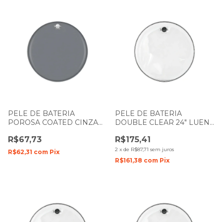
PELE DE BATERIA
PELE DE BATERIA
POROSA COATED CINZA
DOUBLE CLEAR 24" LUEN
8" LUEN DUDU PORTES
DUDU PORTES FILME
R$67,73
R$175,41
PREMIUM
DUPLO
2
x
de
R$87,71
sem juros
R$62,31
com
Pix
R$161,38
com
Pix