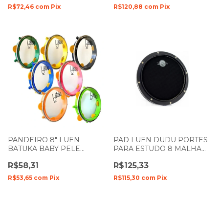
R$72,46
com
Pix
R$120,88
com
Pix
PANDEIRO 8" LUEN
PAD LUEN DUDU PORTES
BATUKA BABY PELE
PARA ESTUDO 8 MALHA
CRISTAL CORPO ABS
DUPLA SILENT
R$58,31
R$125,33
CORES 60046
R$53,65
com
Pix
R$115,30
com
Pix