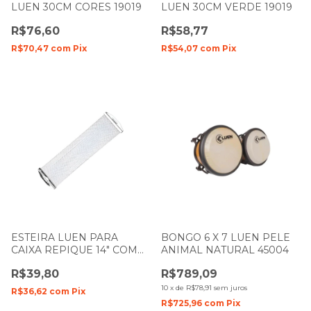
LUEN 30CM CORES 19019
LUEN 30CM VERDE 19019
R$76,60
R$58,77
R$70,47
com
Pix
R$54,07
com
Pix
ESTEIRA LUEN PARA
BONGO 6 X 7 LUEN PELE
CAIXA REPIQUE 14" COM
ANIMAL NATURAL 45004
24 FIOS 13030
R$39,80
R$789,09
10
x
de
R$78,91
sem juros
R$36,62
com
Pix
R$725,96
com
Pix