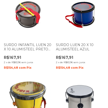
SURDO INFANTIL LUEN 20
SURDO LUEN 20 X 10
X 10 ALUMISTEEL PRETO
ALUMISTEEL AZUL
FOSCO
R$167,91
R$167,91
2
x
de
R$83,96
sem juros
2
x
de
R$83,96
sem juros
R$154,48
com
Pix
R$154,48
com
Pix