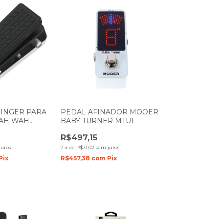
INGER PARA
PEDAL AFINADOR MOOER
WAH WAH
BABY TURNER MTU1
B01
R$497,15
juros
7
x
de
R$71,02
sem juros
Pix
R$457,38
com
Pix