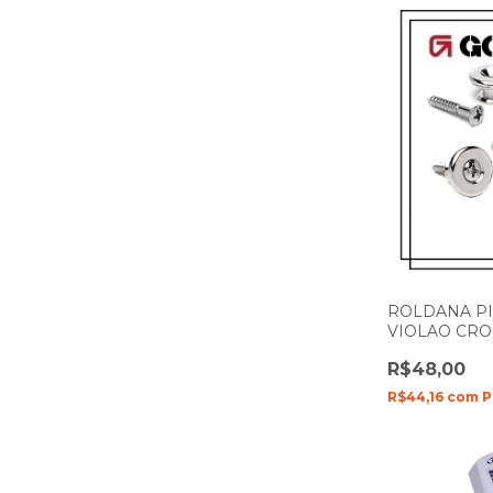
ROLDANA P
VIOLAO CR
B3
R$48,00
R$44,16
com
P