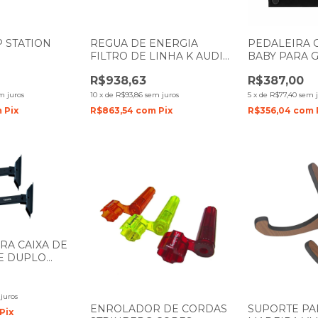
 STATION
REGUA DE ENERGIA
PEDALEIRA 
FILTRO DE LINHA K AUDIO
BABY PARA 
PADRAO RACK PS200D
MULTI EFEIT
R$938,63
R$387,00
2500W
m juros
10
x
de
R$93,86
sem juros
5
x
de
R$77,40
sem j
m
Pix
R$863,54
com
Pix
R$356,04
com
RA CAIXA DE
E DUPLO
01
juros
ENROLADOR DE CORDAS
SUPORTE PA
Pix