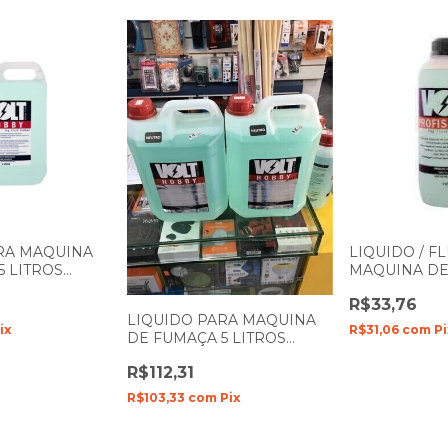
RA MAQUINA
LIQUIDO / F
5 LITROS
MAQUINA DE
OLT HOBBY
PROFISSION
R$33,76
VOLT DENSO
LIQUIDO PARA MAQUINA
ix
R$31,06
com
Pi
DE FUMAÇA 5 LITROS
NEUTRO VOLT HOBBY
R$112,31
R$103,33
com
Pix