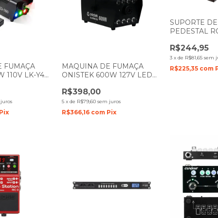
SUPORTE DE
PEDESTAL R
R$244,95
3
x
de
R$81,65
sem j
E FUMAÇA
MAQUINA DE FUMAÇA
R$225,35
com
 110V LK-Y4
ONISTEK 600W 127V LED
RGB
R$398,00
juros
5
x
de
R$79,60
sem juros
Pix
R$366,16
com
Pix