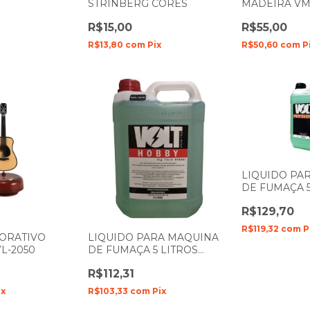
STRINBERG CORES
MADEIRA VM
R$15,00
R$55,00
R$13,80
com
Pix
R$50,60
com
P
LIQUIDO PA
DE FUMAÇA 5
PROFISSION
R$129,70
VOLT
R$119,32
com
P
ORATIVO
LIQUIDO PARA MAQUINA
L-2050
DE FUMAÇA 5 LITROS
TUTTI- FRUTTI VOLT HOBBY
R$112,31
ix
R$103,33
com
Pix