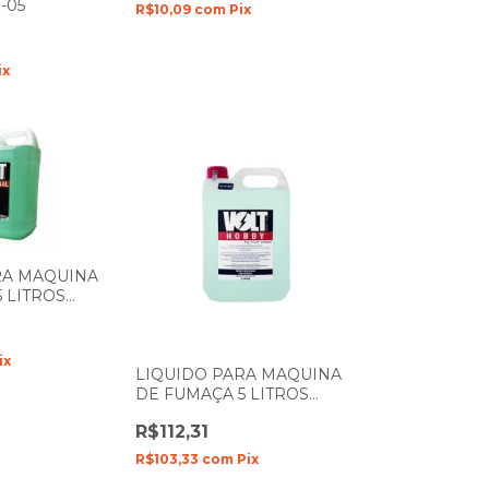
-05
R$10,09
com
Pix
ix
RA MAQUINA
 LITROS
AL NEUTRO
ix
LIQUIDO PARA MAQUINA
DE FUMAÇA 5 LITROS
MORANGO VOLT HOBBY
R$112,31
R$103,33
com
Pix