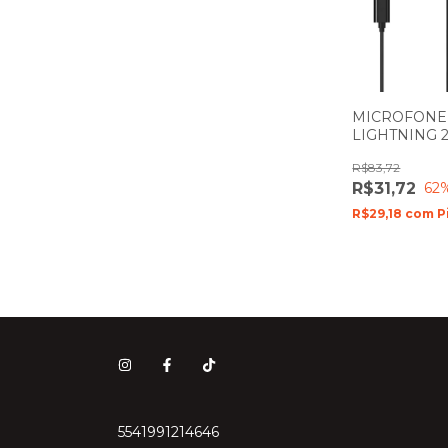
MICROFONE
LIGHTNING 
XO-MKF03
R$83,72
R$31,72
62
R$29,18
com
P
5541991214646