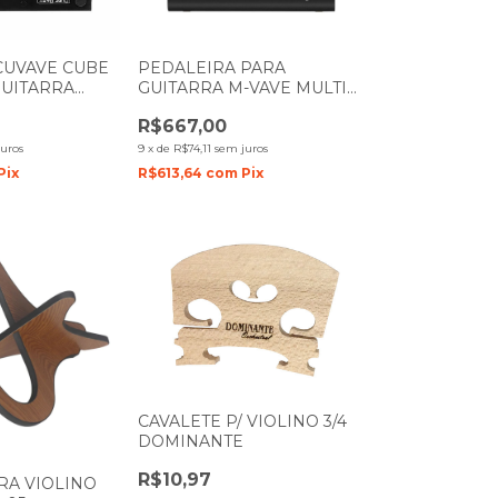
CUVAVE CUBE
PEDALEIRA PARA
GUITARRA
GUITARRA M-VAVE MULTI
OS M VAVE
EFEITOS BLACKBOX
R$667,00
uros
9
x
de
R$74,11
sem juros
Pix
R$613,64
com
Pix
CAVALETE P/ VIOLINO 3/4
DOMINANTE
R$10,97
RA VIOLINO