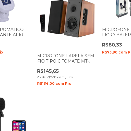
CROMATICO
MICROFONE 
NANTE AF10
FIO C/ BATER
CELULAR IP
R$80,33
LIGHTNING 
MC802
ix
R$73,90
com
P
MICROFONE LAPELA SEM
FIO TIPO C TOMATE MT-
2215A COM CASE
R$145,65
RECARREGAVEL
2
x
de
R$72,83
sem juros
R$134,00
com
Pix