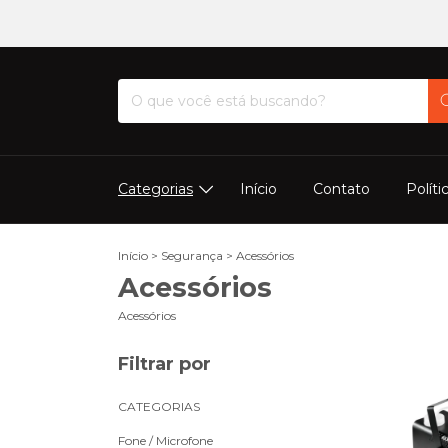
Categorias
Início
Contato
Políti
Início
>
Segurança
>
Acessórios
Acessórios
Acessórios
Filtrar por
CATEGORIAS
Fone / Microfone