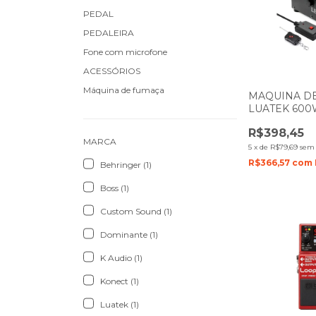
PEDAL
PEDALEIRA
Fone com microfone
ACESSÓRIOS
Máquina de fumaça
MAQUINA D
LUATEK 600W
LK-Y5
R$398,45
MARCA
5
x
de
R$79,69
sem 
R$366,57
com
Behringer (1)
Boss (1)
Custom Sound (1)
Dominante (1)
K Audio (1)
Konect (1)
Luatek (1)