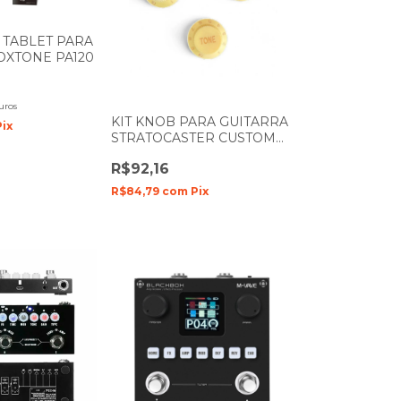
 TABLET PARA
OXTONE PA120
uros
KIT KNOB PARA GUITARRA
Pix
STRATOCASTER CUSTOM
SOUND CKB-2 VW CREME
R$92,16
R$84,79
com
Pix