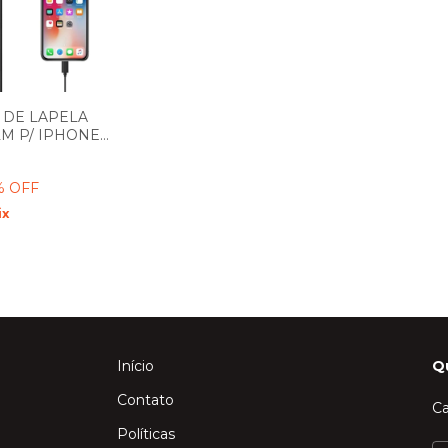
 DE LAPELA
2M P/ IPHONE
% OFF
ix
Início
Q
Contato
Ca
Políticas