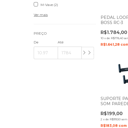
M-Vave (2)
Ver mais
PEDAL LOOP
BOSS RC-3
R$1.784,00
PREÇO
10
x
de
R$178,40
se
De
Até
R$1.641,28
co
SUPORTE PA
SOM PARED
KONECT SC2
R$199,00
2
x
de
R$99,50
sem 
R$183,08
com