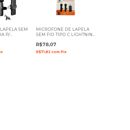
LAPELA SEM
MICROFONE DE LAPELA
IA P/
SEM FIO TIPO C LIGHTNING
HONE
IPHONE P2 ONEX MIC-
R$78,07
ONISTEK
2900
ix
R$71,82
com
Pix