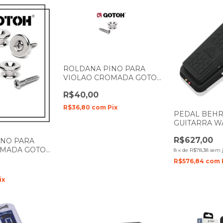
ROLDANA PINO PARA
VIOLAO CROMADA GOTOH
B1
R$40,00
R$36,80
com
Pix
PEDAL BEHR
GUITARRA 
HELLBABE H
R$627,00
INO PARA
OMADA GOTOH
8
x
de
R$78,38
sem 
R$576,84
com
ix