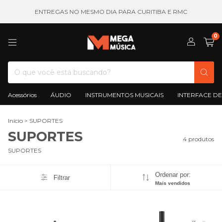
ENTREGAS NO MESMO DIA PARA CURITIBA E RMC
0
Acessórios
ÁUDIO
INSTRUMENTOS MUSICAIS
INTERFACE DE
Início
>
SUPORTES
SUPORTES
4 produtos
SUPORTES
Ordenar por:
Filtrar
Mais vendidos