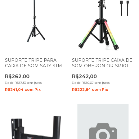
SUPORTE TRIPE PARA
SUPORTE TRIPE CAIXA DE
CAIXA DE SOM SATY STM
SOM OBERON OR-SP101
80 FERRO 1.65M
RGB
R$262,00
R$242,00
3
x
de
R$87,33
sem juros
3
x
de
R$80,67
sem juros
R$241,04
com
Pix
R$222,64
com
Pix