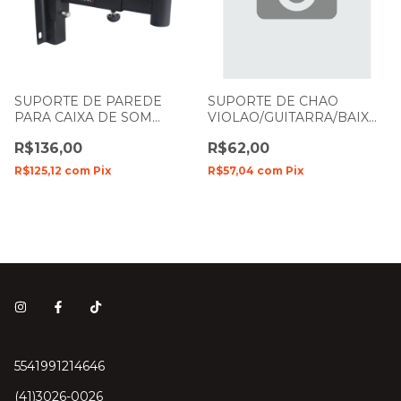
SUPORTE DE PAREDE
SUPORTE DE CHAO
PARA CAIXA DE SOM
VIOLAO/GUITARRA/BAIXO
SMART SM-400
G6 ASK
R$136,00
R$62,00
R$125,12
com
Pix
R$57,04
com
Pix
5541991214646
(41)3026-0026