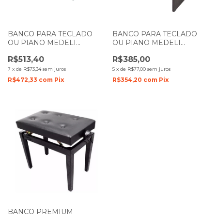
BANCO PARA TECLADO
BANCO PARA TECLADO
OU PIANO MEDELI
OU PIANO MEDELI
DIGITAL ACORDES PRETO
DIGITAL ACORDES COM
R$513,40
R$385,00
DUPLO COM BAU
BAU
7
x
de
R$73,34
sem juros
5
x
de
R$77,00
sem juros
R$472,33
com
Pix
R$354,20
com
Pix
BANCO PREMIUM