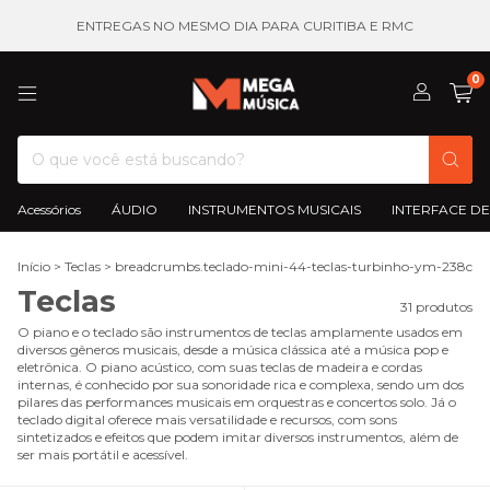
ENTREGAS NO MESMO DIA PARA CURITIBA E RMC
0
Acessórios
ÁUDIO
INSTRUMENTOS MUSICAIS
INTERFACE DE
Início
>
Teclas
>
breadcrumbs.teclado-mini-44-teclas-turbinho-ym-238c
Teclas
31 produtos
O piano e o teclado são instrumentos de teclas amplamente usados em
diversos gêneros musicais, desde a música clássica até a música pop e
eletrônica. O piano acústico, com suas teclas de madeira e cordas
internas, é conhecido por sua sonoridade rica e complexa, sendo um dos
pilares das performances musicais em orquestras e concertos solo. Já o
teclado digital oferece mais versatilidade e recursos, com sons
sintetizados e efeitos que podem imitar diversos instrumentos, além de
ser mais portátil e acessível.