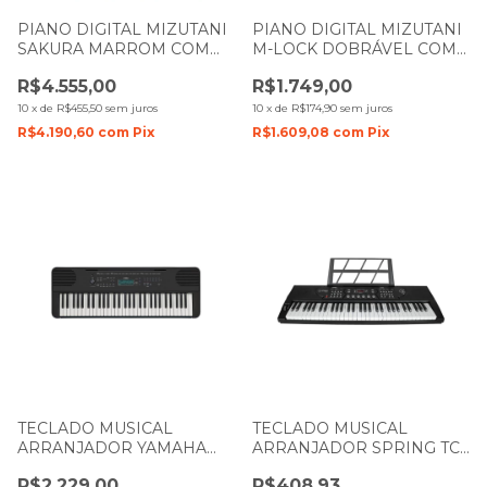
PIANO DIGITAL MIZUTANI
PIANO DIGITAL MIZUTANI
SAKURA MARROM COM
M-LOCK DOBRÁVEL COM
88 TECLAS
BATERIA MARFIM COM 88
R$4.555,00
R$1.749,00
TECLAS
10
x
de
R$455,50
sem juros
10
x
de
R$174,90
sem juros
R$4.190,60
com
Pix
R$1.609,08
com
Pix
TECLADO MUSICAL
TECLADO MUSICAL
ARRANJADOR YAMAHA
ARRANJADOR SPRING TC-
PSR-E360 PRETO COM 61
061 COM 61 TECLAS
R$2.229,00
R$408,93