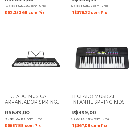
TECLAS
10
x
de
R$222,90
sem juros
5
x
de
R$81,79
sem juros
R$2.050,68
com
Pix
R$376,22
com
Pix
TECLADO MUSICAL
TECLADO MUSICAL
ARRANJADOR SPRING
INFANTIL SPRING KIDS
NEW TC-161 COM 61
TCI-37 RECARREGÁVEL
R$639,00
R$399,00
TECLAS
COM 37 TECLAS CORES
9
x
de
R$71,00
sem juros
5
x
de
R$79,80
sem juros
R$587,88
com
Pix
R$367,08
com
Pix