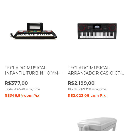
TECLADO MUSICAL
TECLADO MUSICAL
INFANTIL TURBINHO YM-
ARRANJADOR CASIO CT-
238C COM 44 TECLAS
X3000 COM 61 TECLAS
R$377,00
R$2.199,00
5
x
de
R$75,40
sem juros
10
x
de
R$219,90
sem juros
R$346,84
com
Pix
R$2.023,08
com
Pix