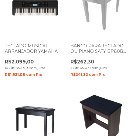
TECLADO MUSICAL
BANCO PARA TECLADO
ARRANJADOR YAMAHA
OU PIANO SATY BP80B
PSR-E383 COM 61 TECLAS
COM REGULAGEM DE
R$2.099,00
R$262,30
ALTURA BRANCO
10
x
de
R$209,90
sem juros
3
x
de
R$87,43
sem juros
R$1.931,08
com
Pix
R$241,32
com
Pix