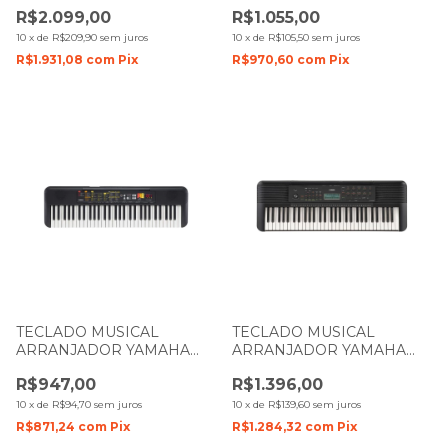
X800 COM 61 TECLAS
S200BK PRETO COM 61
R$2.099,00
R$1.055,00
TECLAS
10
x
de
R$209,90
sem juros
10
x
de
R$105,50
sem juros
R$1.931,08
com
Pix
R$970,60
com
Pix
TECLADO MUSICAL
TECLADO MUSICAL
ARRANJADOR YAMAHA
ARRANJADOR YAMAHA
PSR-F52 COM 61 TECLAS
PSR-E283 COM 61 TECLAS
R$947,00
R$1.396,00
10
x
de
R$94,70
sem juros
10
x
de
R$139,60
sem juros
R$871,24
com
Pix
R$1.284,32
com
Pix