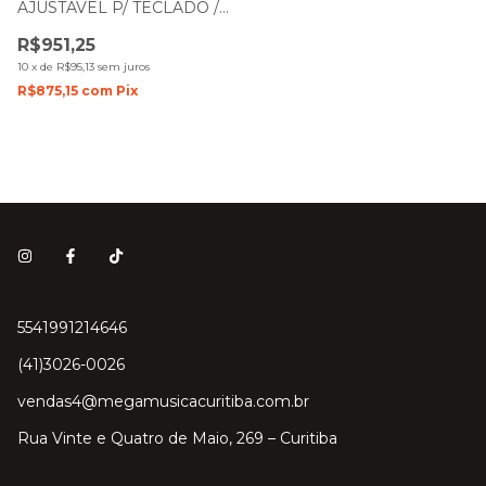
AJUSTAVEL P/ TECLADO /
PIANO MEDELI DIGITAL
R$951,25
ACORDES COM
REGULAGEM DE ALTURA
10
x
de
R$95,13
sem juros
PRETO
R$875,15
com
Pix
5541991214646
(41)3026-0026
vendas4@megamusicacuritiba.com.br
Rua Vinte e Quatro de Maio, 269 – Curitiba