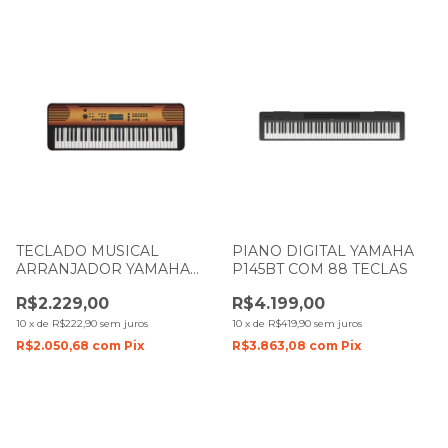
TECLADO MUSICAL
PIANO DIGITAL YAMAHA
ARRANJADOR YAMAHA
P145BT COM 88 TECLAS
PSR-E360 MAPLE COM 61
R$2.229,00
R$4.199,00
TECLAS
10
x
de
R$222,90
sem juros
10
x
de
R$419,90
sem juros
R$2.050,68
com
Pix
R$3.863,08
com
Pix