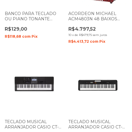
BANCO PARA TECLADO
ACORDEON MICHAEL
OU PIANO TONANTE
ACM4803N 48 BAIXOS
TN1954BT-1 DOBRAVEL
PRD VERMELHO
R$129,00
R$4.797,52
PEROLADO
10
x
de
R$479,75
sem juros
R$118,68
com
Pix
R$4.413,72
com
Pix
TECLADO MUSICAL
TECLADO MUSICAL
ARRANJADOR CASIO CT-
ARRANJADOR CASIO CT-