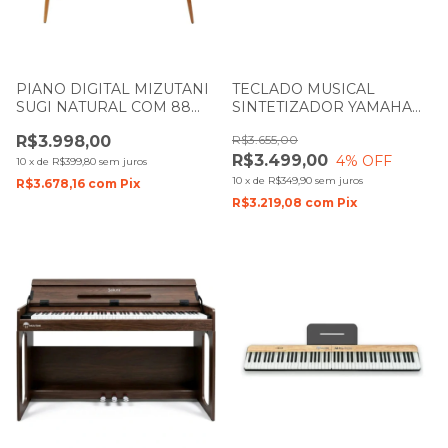
PIANO DIGITAL MIZUTANI
TECLADO MUSICAL
SUGI NATURAL COM 88
SINTETIZADOR YAMAHA
TECLAS
REFACE DX COM 37
R$3.998,00
R$3.655,00
TECLAS
R$3.499,00
4
% OFF
10
x
de
R$399,80
sem juros
10
x
de
R$349,90
sem juros
R$3.678,16
com
Pix
R$3.219,08
com
Pix