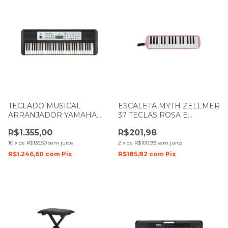
TECLADO MUSICAL
ESCALETA MYTH ZELLMER
ARRANJADOR YAMAHA
37 TECLAS ROSA E
YPT-280 COM 61 TECLAS
BRANCA COM CAPA 608
R$1.355,00
R$201,98
10
x
de
R$135,50
sem juros
2
x
de
R$100,99
sem juros
R$1.246,60
com
Pix
R$185,82
com
Pix