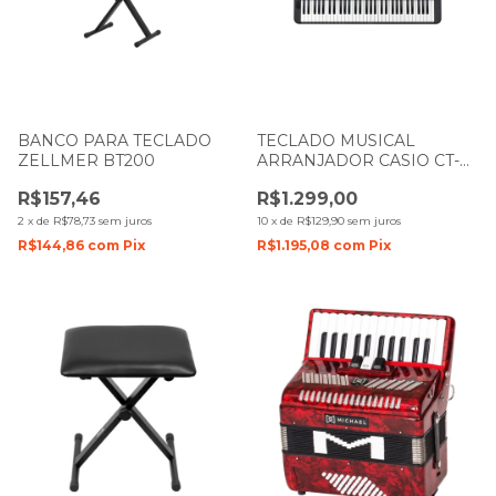
BANCO PARA TECLADO
TECLADO MUSICAL
ZELLMER BT200
ARRANJADOR CASIO CT-
S300BK PRETO COM 61
R$157,46
R$1.299,00
TECLAS
2
x
de
R$78,73
sem juros
10
x
de
R$129,90
sem juros
R$144,86
com
Pix
R$1.195,08
com
Pix