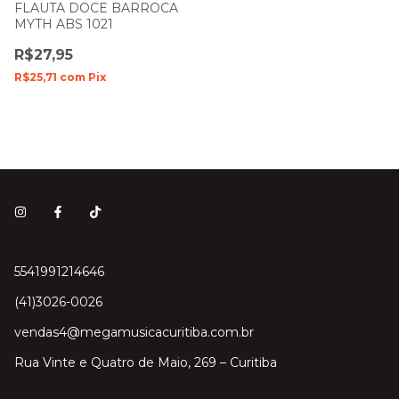
FLAUTA DOCE BARROCA
MYTH ABS 1021
R$27,95
R$25,71
com
Pix
5541991214646
(41)3026-0026
vendas4@megamusicacuritiba.com.br
Rua Vinte e Quatro de Maio, 269 – Curitiba