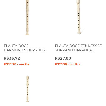
FLAUTA DOCE
FLAUTA DOCE TENNESSEE
HARMONICS HFP 200G
SOPRANO BARROCA
SOPRANO GERMANICA
TENNESSEE EM B (SI)
R$36,72
R$27,80
EM C (DÓ)
R$33,78
com
Pix
R$25,58
com
Pix