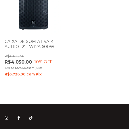
CAIXA DE SOM ATIVA K
AUDIO 12" TW12A 600W
R$4.495,34
R$4.050,00
10
% OFF
10
x
de
R$405,00
sem juros
R$3.726,00
com
Pix