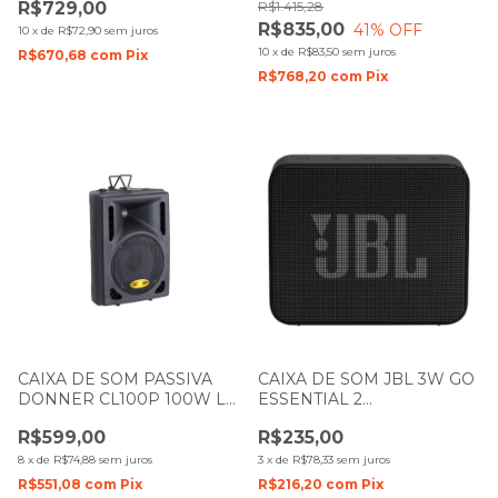
R$729,00
R$1.415,28
R$835,00
41
% OFF
10
x
de
R$72,90
sem juros
10
x
de
R$83,50
sem juros
R$670,68
com
Pix
R$768,20
com
Pix
CAIXA DE SOM PASSIVA
CAIXA DE SOM JBL 3W GO
DONNER CL100P 100W LL
ESSENTIAL 2
AUDIO
BLUETHOOTH/AUX PRETA
R$599,00
R$235,00
8
x
de
R$74,88
sem juros
3
x
de
R$78,33
sem juros
R$551,08
com
Pix
R$216,20
com
Pix