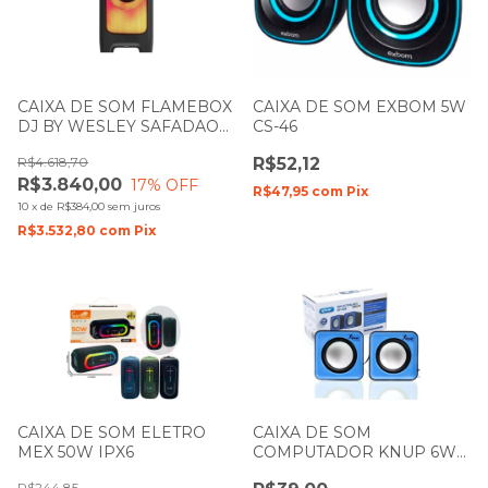
CAIXA DE SOM FLAMEBOX
CAIXA DE SOM EXBOM 5W
DJ BY WESLEY SAFADAO
CS-46
PULSE SP512
R$4.618,70
R$52,12
R$3.840,00
17
% OFF
R$47,95
com
Pix
10
x
de
R$384,00
sem juros
R$3.532,80
com
Pix
CAIXA DE SOM ELETRO
CAIXA DE SOM
MEX 50W IPX6
COMPUTADOR KNUP 6W
RMS KP-609
R$244,85