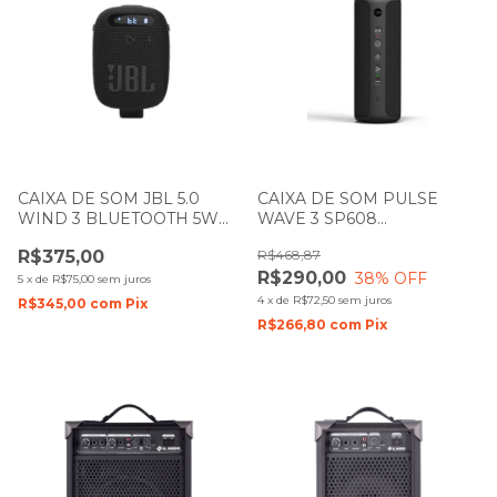
CAIXA DE SOM JBL 5.0
CAIXA DE SOM PULSE
WIND 3 BLUETOOTH 5W
WAVE 3 SP608
PRETA
BLUETOOTH 20W PRETA
R$375,00
R$468,87
R$290,00
38
% OFF
5
x
de
R$75,00
sem juros
4
x
de
R$72,50
sem juros
R$345,00
com
Pix
R$266,80
com
Pix