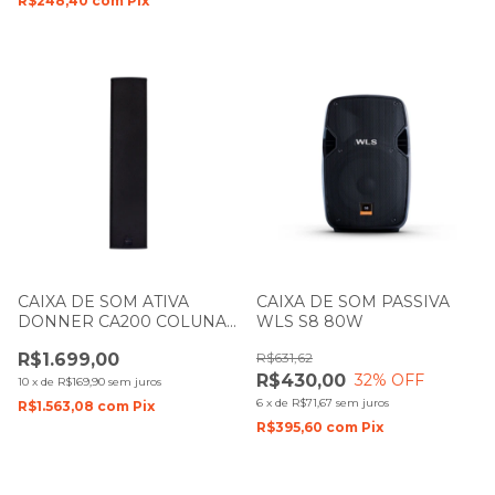
R$248,40
com
Pix
CAIXA DE SOM ATIVA
CAIXA DE SOM PASSIVA
DONNER CA200 COLUNA
WLS S8 80W
PRETA LL AUDIO
R$1.699,00
R$631,62
R$430,00
32
% OFF
10
x
de
R$169,90
sem juros
6
x
de
R$71,67
sem juros
R$1.563,08
com
Pix
R$395,60
com
Pix