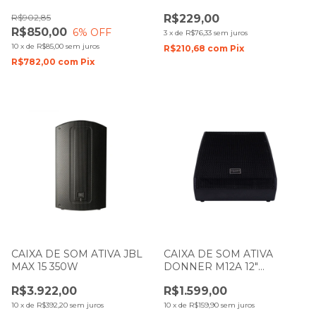
110W
TC203 1,95M FERRO
R$902,85
R$229,00
R$850,00
6
% OFF
3
x
de
R$76,33
sem juros
10
x
de
R$85,00
sem juros
R$210,68
com
Pix
R$782,00
com
Pix
CAIXA DE SOM ATIVA JBL
CAIXA DE SOM ATIVA
MAX 15 350W
DONNER M12A 12"
RETORNO DE PALCO 150W
R$3.922,00
R$1.599,00
LL AUDIO
10
x
de
R$392,20
sem juros
10
x
de
R$159,90
sem juros