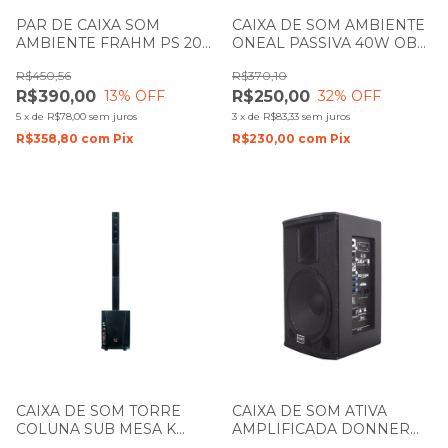
PAR DE CAIXA SOM
CAIXA DE SOM AMBIENTE
AMBIENTE FRAHM PS 200
ONEAL PASSIVA 40W OB
NEW 30W BRANCO
204V PRETA
R$450,56
R$370,10
R$390,00
R$250,00
13
% OFF
32
% OFF
5
x
de
R$78,00
sem juros
3
x
de
R$83,33
sem juros
R$358,80
com
Pix
R$230,00
com
Pix
CAIXA DE SOM TORRE
CAIXA DE SOM ATIVA
COLUNA SUB MESA K
AMPLIFICADA DONNER
AUDIO CS10A 400W
SAGA 12 250W LL AUDIO