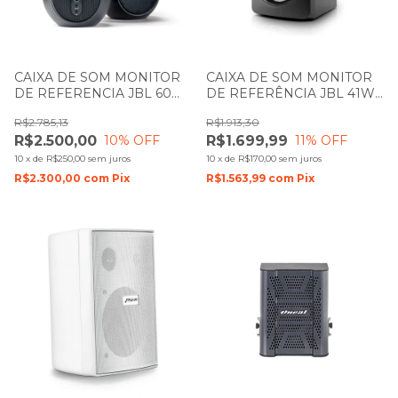
CAIXA DE SOM MONITOR
CAIXA DE SOM MONITOR
DE REFERENCIA JBL 60W
DE REFERÊNCIA JBL 41W
RMS BLUETOOTH/ AUX/
RMS 305P MKII PRETA
R$2.785,13
R$1.913,30
RCA/ P10/ TWS PRETA
UNIDADE
R$2.500,00
R$1.699,99
10
% OFF
11
% OFF
104BT
10
x
de
R$250,00
sem juros
10
x
de
R$170,00
sem juros
R$2.300,00
com
Pix
R$1.563,99
com
Pix