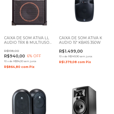
CAIXA DE SOM ATIVA LL
CAIXA DE SOM ATIVA K
AUDIO TRX 8 MULTIUSO
AUDIO 15" KBA15 350W
45W
R$998,00
R$1.499,00
R$940,00
6
% OFF
10
x
de
R$149,90
sem juros
10
x
de
R$94,00
sem juros
R$1.379,08
com
Pix
R$864,80
com
Pix