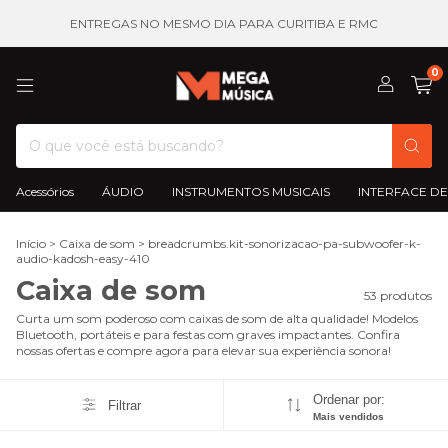
ENTREGAS NO MESMO DIA PARA CURITIBA E RMC
0
Acessórios
ÁUDIO
INSTRUMENTOS MUSICAIS
INTERFACE DE
Início
>
Caixa de som
>
breadcrumbs.kit-sonorizacao-pa-subwoofer-k-
audio-kadosh-easy-410
Caixa de som
53 produtos
Curta um som poderoso com caixas de som de alta qualidade! Modelos
Bluetooth, portáteis e para festas com graves impactantes. Confira
nossas ofertas e compre agora para elevar sua experiência sonora!
Ordenar por:
Filtrar
Mais vendidos