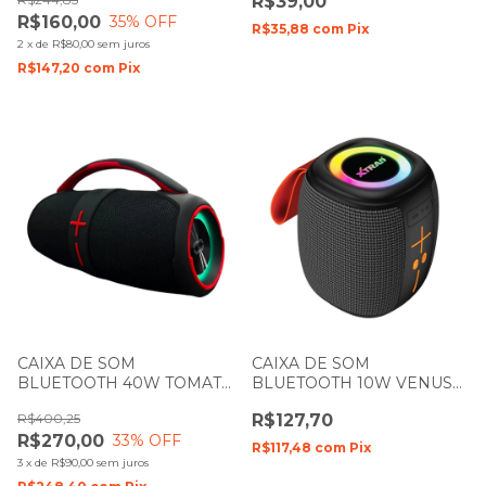
R$39,00
R$160,00
35
% OFF
R$35,88
com
Pix
2
x
de
R$80,00
sem juros
R$147,20
com
Pix
CAIXA DE SOM
CAIXA DE SOM
BLUETOOTH 40W TOMATE
BLUETOOTH 10W VENUS
MTS-8010
XTRAD XDG-351
R$400,25
R$127,70
R$270,00
33
% OFF
R$117,48
com
Pix
3
x
de
R$90,00
sem juros