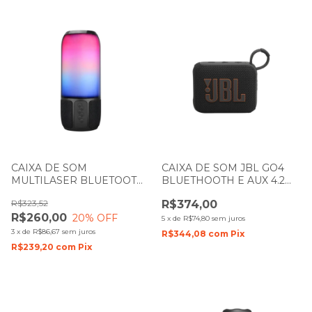
CAIXA DE SOM
CAIXA DE SOM JBL GO4
MULTILASER BLUETOOTH
BLUETHOOTH E AUX 4.2W
15W COM EFEITO LED RGB
PRETA
R$323,52
R$374,00
SP349
R$260,00
20
% OFF
5
x
de
R$74,80
sem juros
3
x
de
R$86,67
sem juros
R$344,08
com
Pix
R$239,20
com
Pix