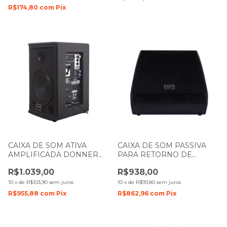
R$174,80
com
Pix
CAIXA DE SOM ATIVA
CAIXA DE SOM PASSIVA
AMPLIFICADA DONNER
PARA RETORNO DE
SAGA 8 150W LL AUDIO
PALCO DONNER M12P
R$1.039,00
R$938,00
125W LL AUDIO
10
x
de
R$103,90
sem juros
10
x
de
R$93,80
sem juros
R$955,88
com
Pix
R$862,96
com
Pix