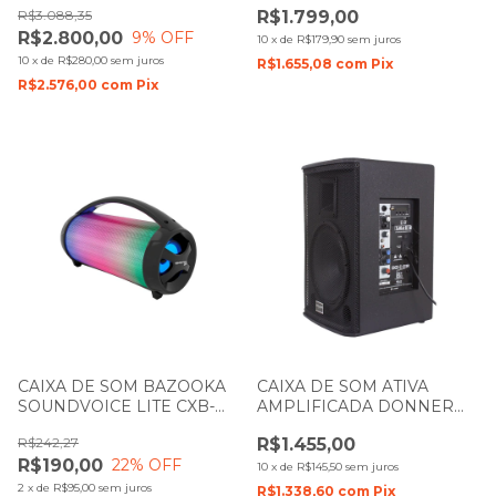
R$3.088,35
R$1.799,00
R$2.800,00
9
% OFF
10
x
de
R$179,90
sem juros
10
x
de
R$280,00
sem juros
R$1.655,08
com
Pix
R$2.576,00
com
Pix
CAIXA DE SOM BAZOOKA
CAIXA DE SOM ATIVA
SOUNDVOICE LITE CXB-
AMPLIFICADA DONNER
310 COM BATERIA
SAGA 10 200W LL AUDIO
R$242,27
R$1.455,00
R$190,00
22
% OFF
10
x
de
R$145,50
sem juros
2
x
de
R$95,00
sem juros
R$1.338,60
com
Pix