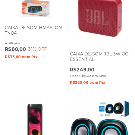
CAIXA DE SOM HMASTON
TN04
R$116,46
R$80,00
31
% OFF
CAIXA DE SOM JBL 3W GO
R$73,60
com
Pix
ESSENTIAL
BLUETHOOTH/AUX
R$249,00
VERMELHA COM BATERIA
3
x
de
R$83,00
sem juros
R$229,08
com
Pix