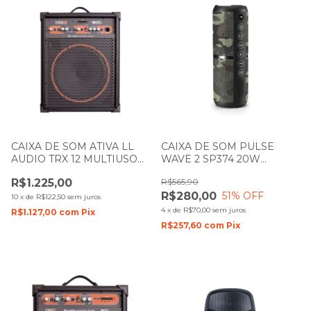
CAIXA DE SOM ATIVA LL
CAIXA DE SOM PULSE
AUDIO TRX 12 MULTIUSO
WAVE 2 SP374 20W
80W
BLUETOOTH CAMUFLADA
R$1.225,00
R$565,90
R$280,00
51
% OFF
10
x
de
R$122,50
sem juros
4
x
de
R$70,00
sem juros
R$1.127,00
com
Pix
R$257,60
com
Pix