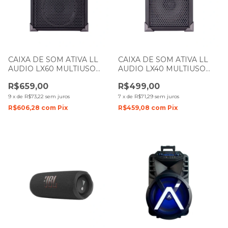
CAIXA DE SOM ATIVA LL
CAIXA DE SOM ATIVA LL
AUDIO LX60 MULTIUSO
AUDIO LX40 MULTIUSO
15W PRETA
10W PRETA
R$659,00
R$499,00
9
x
de
R$73,22
sem juros
7
x
de
R$71,29
sem juros
R$606,28
com
Pix
R$459,08
com
Pix