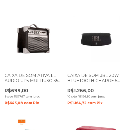
CAIXA DE SOM ATIVA LL
CAIXA DE SOM JBL 20W
AUDIO UP5 MULTIUSO 35W
BLUETOOTH CHARGE 5
PRETA
PRETO COM BATERIA
R$699,00
R$1.266,00
9
x
de
R$77,67
sem juros
10
x
de
R$126,60
sem juros
R$643,08
com
Pix
R$1.164,72
com
Pix