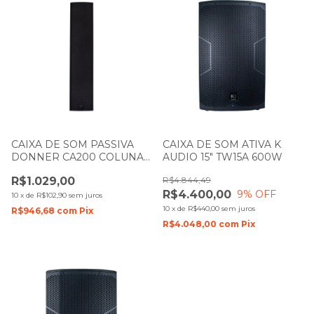
CAIXA DE SOM PASSIVA
CAIXA DE SOM ATIVA K
DONNER CA200 COLUNA
AUDIO 15" TW15A 600W
PRETA LL AUDIO
R$1.029,00
R$4.844,49
R$4.400,00
9
% OFF
10
x
de
R$102,90
sem juros
10
x
de
R$440,00
sem juros
R$946,68
com
Pix
R$4.048,00
com
Pix