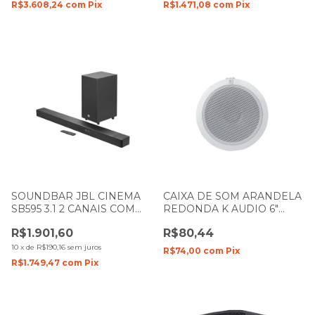
R$3.608,24
com
Pix
R$1.471,08
com
Pix
SOUNDBAR JBL CINEMA
CAIXA DE SOM ARANDELA
SB595 3.1 2 CANAIS COM
REDONDA K AUDIO 6"
SUBWOOFER BLUETOOTH
POLEGADAS 5W KCS6
R$1.901,60
R$80,44
220W
BRANCA
10
x
de
R$190,16
sem juros
R$74,00
com
Pix
R$1.749,47
com
Pix